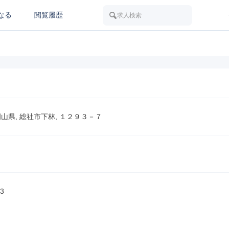
なる
閲覧履歴
求人検索
2 岡山県, 総社市下林, １２９３－７
3