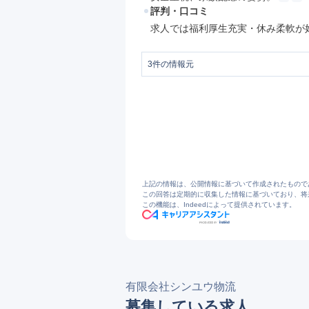
評判・口コミ
求人では福利厚生充実・休み柔軟が
3
件の情報元
1
有限会社シンユウ物流 | 岡山県総社
2
https://www.sinyuu.jp/inc/pdf/entry.pdf
3
シンユウ物流の求人・採用・転職情報｜Y
上記の情報は、公開情報に基づいて作成されたもので
この回答は定期的に収集した情報に基づいており、将
この機能は、Indeedによって提供されています。
有限会社シンユウ物流
募集している求人