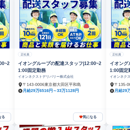
正社員
正社員
0~2
イオングループの配達スタッフ|12:00~2
イオングル
1:00固定勤務
1:00固
イオンネクストデリバリー株式会社
イオンネク
〒143-0006東京都大田区平和島
〒135
月給29万6516円～33万1128円
月給29万
なる
気になる