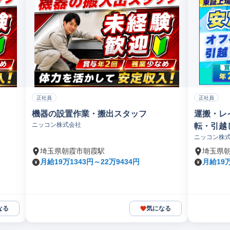
正社員
正社員
機器の設置作業・搬出スタッフ
運搬・レ
ニッコン株式会社
転・引越
ニッコン株
埼玉県朝霞市朝霞駅
埼玉県
月給19万1343円～22万9434円
月給19万
なる
気になる