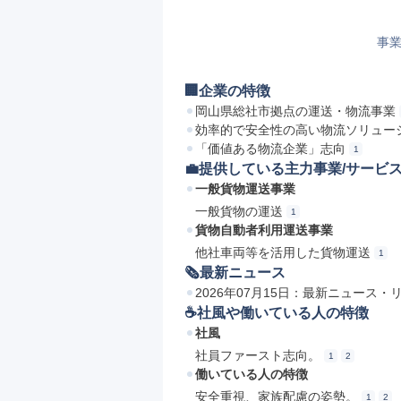
事業
🏢企業の特徴
岡山県総社市拠点の運送・物流事業
効率的で安全性の高い物流ソリュー
「価値ある物流企業」志向
1
💼提供している主力事業/サービ
一般貨物運送事業
一般貨物の運送
1
貨物自動者利用運送事業
他社車両等を活用した貨物運送
1
🗞最新ニュース
2026年07月15日：最新ニュー
☕️社風や働いている人の特徴
社風
社員ファースト志向。
1
2
働いている人の特徴
安全重視、家族配慮の姿勢。
1
2