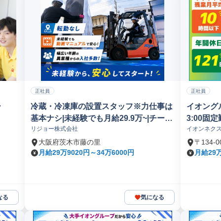
正社員
正社員
ー
冷蔵・冷凍庫の設置スタッフ※力仕事は
イオングル
基本ナシ|未経験でも月給29.9万~|チーム
3:00固
リジョー株式会社
イオンネク
制なので現場でも安心
大阪府茨木市藤の里
〒134
月給29万9020円～34万6000円
月給29万
なる
気になる