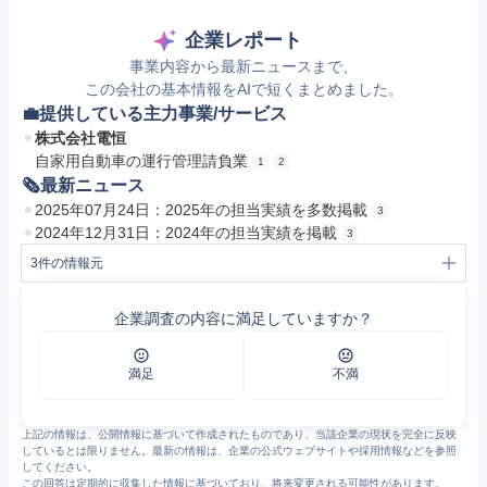
企業レポート
事業内容から最新ニュースまで、
この会社の基本情報をAIで短くまとめました。
💼提供している主力事業/サービス
株式会社電恒
自家用自動車の運行管理請負業
1
2
🗞最新ニュース
2025年07月24日：2025年の担当実績を多数掲載
3
2024年12月31日：2024年の担当実績を掲載
3
3
件の情報元
1
事業案内 東京都中央区 役員車 運転手 株式会社電恒
2
会社案内 東京都中央区 役員車 運転手 株式会社電恒
企業調査の内容に満足していますか？
3
https://www.denkoh.co.jp/service
満足
不満
上記の情報は、公開情報に基づいて作成されたものであり、当該企業の現状を完全に反映
しているとは限りません。最新の情報は、企業の公式ウェブサイトや採用情報などを参照
してください。
この回答は定期的に収集した情報に基づいており、将来変更される可能性があります。