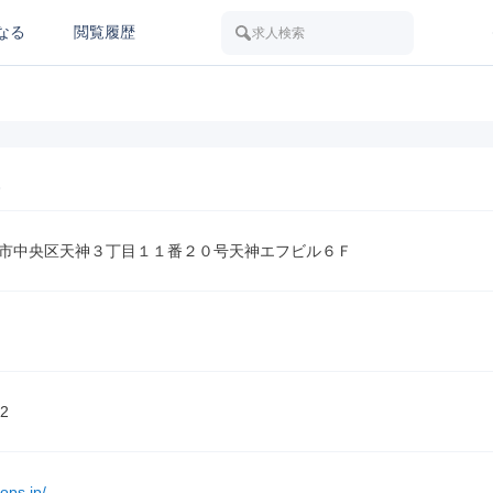
なる
閲覧履歴
求人検索
市中央区天神３丁目１１番２０号天神エフビル６Ｆ
2
ops.jp/