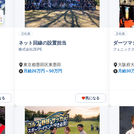
正社員
正社員
ネット回線の設置担当
ダーツマ
株式会社ZEPE
フェニック
東京都墨田区東墨田
大阪府
月給26万円～50万円
月給30
なる
気になる