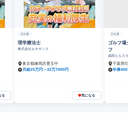
正社員
正社員
理学療法士
ゴルフ場
株式会社ルネサンス
フ
成田ヒルズ
東京都練馬区豊玉中
千葉県
月給25万円～32万7000円
年俸40
なる
気になる