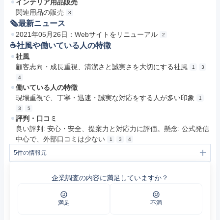
インテリア用品販売
関連用品の販売
3
🗞最新ニュース
2021年05月26日：Webサイトをリニューアル
2
☕️社風や働いている人の特徴
社風
顧客志向・成長重視、清潔さと誠実さを大切にする社風
1
3
4
働いている人の特徴
現場重視で、丁寧・迅速・誠実な対応をする人が多い印象
1
3
5
評判・口コミ
良い評判: 安心・安全、提案力と対応力に評価。懸念: 公式発信
中心で、外部口コミは少ない
1
3
4
5
件の情報元
1
事業内容｜病院・医療・福祉・ホテル用カーテンはプライムにおまかせ
2
株式会社プライム｜高品質な病院・医療・福祉・ホテル用カーテンを安価にご提案
企業調査の内容に満足していますか？
3
企業案内｜病院・医療・福祉・ホテル用カーテンはプライムにおまかせ
4
採用情報｜病院・医療・福祉施設の防炎カーテンアドバイザーのプライム
5
各施設の皆様へ｜病院・医療・福祉・ホテル用カーテンはプライムにおまかせ
満足
不満