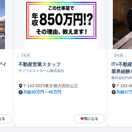
正社員
正社員
デイ
不動産営業スタッフ
IT×不
サンウエストホーム株式会社
業界経験
株式会社FullFi
〒143-0023東京都大田区山王
〒183
月給30万円～40万円
月給27万
なる
気になる