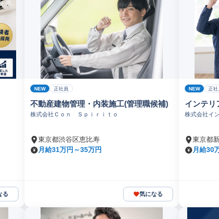
NEW
NEW
正社員
正社
不動産建物管理・内装施工(管理職候補)
インテリ
株式会社Ｃｏｎ Ｓｐｉｒｉｔｏ
株式会社イ
東京都渋谷区恵比寿
東京都
月給31万円～35万円
月給30
なる
気になる