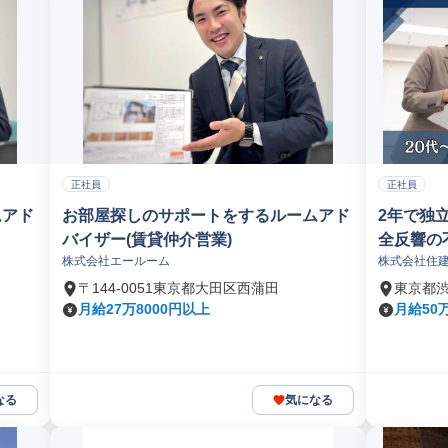
正社員
正社員
ムアド
お部屋探しのサポートをするルームアド
2年で独
バイザー(賃貸仲介営業)
全反響の
株式会社エールーム
株式会社住
〒144-0051東京都大田区西蒲田
東京都
月給27万8000円以上
月給50
なる
気になる