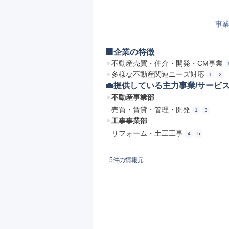
事業
🏢企業の特徴
不動産売買・仲介・開発・CM事業
多様な不動産関連ニーズ対応
1
2
💼提供している主力事業/サービ
不動産事業部
売買・賃貸・管理・開発
1
3
工事事業部
リフォーム・土工工事
4
5
5
件の情報元
1
会社案内｜不動産売買・仲介・開発・C
2
https://g-unit.cc/corp/images/globalunit.pd
3
不動産事業部｜不動産売買・仲介・開発
4
工事事業部｜不動産売買・仲介・開発・
5
リフォーム｜不動産売買・仲介・開発・