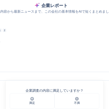
企業レポート
内容から最新ニュースまで、この会社の基本情報をAIで短くまとめま
1
2
ス
M事業［株式会社グローバルユニット］
f
企業調査の内容に満足していますか？
・CM事業［株式会社グローバルユニット］
CM事業［株式会社グローバルユニット］
CM事業［株式会社グローバルユニット］
満足
不満