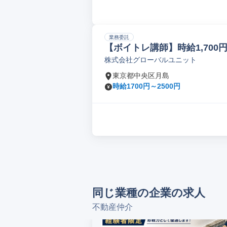
業務委託
【ボイトレ講師】時給1,700
株式会社グローバルユニット
ティブ/臨時報酬あり
東京都中央区月島
時給1700円～2500円
同じ業種の企業の求人
不動産仲介