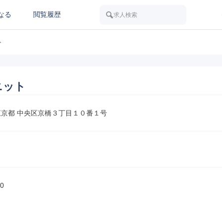
なる
閲覧履歴
求人検索
ト
ニット
1 東京都 中央区京橋３丁目１０番１号
0