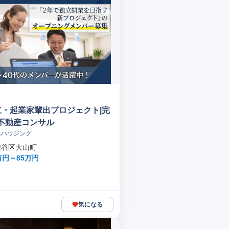
立・起業家輩出プロジェクト|完
不動産コンサル
建ハウジング
渋谷区大山町
万円～85万円
気になる