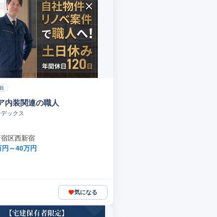
員
ア内装関連の職人
ンデックス
新宿区西新宿
万円～40万円
気になる