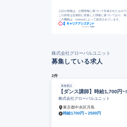
上記の情報は、公開情報に基づいて作成されたもので
この回答は定期的に収集した情報に基づいており、将
この機能は、Indeedによって提供されています。
株式会社グローバルユニット
募集している求人
2件
業務委託
【ダンス講師】時給1,700円
株式会社グローバルユニット
ブ/臨時報酬あり
東京都中央区月島
時給1700円～2500円