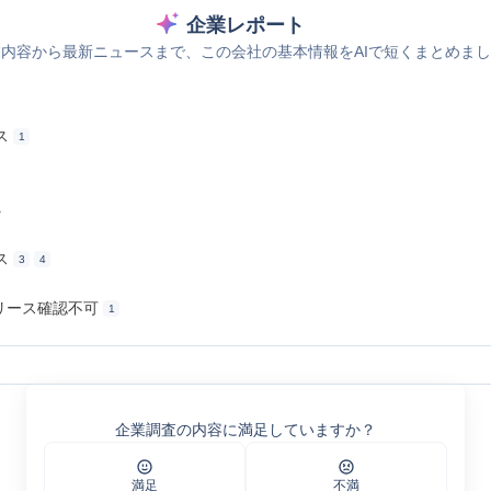
企業レポート
内容から最新ニュースまで、この会社の基本情報をAIで短くまとめま
ス
1
ス
ス
3
4
リリース確認不可
1
ィータ
企業調査の内容に満足していますか？
満足
不満