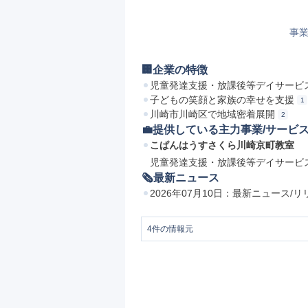
事業
🏢企業の特徴
児童発達支援・放課後等デイサービ
子どもの笑顔と家族の幸せを支援
1
川崎市川崎区で地域密着展開
2
💼提供している主力事業/サービ
こぱんはうすさくら川崎京町教室
児童発達支援・放課後等デイサービ
🗞最新ニュース
2026年07月10日：最新ニュース/
4
件の情報元
1
株式会社ラ・ヴィータ
2
運営施設 川崎エリア 株式会社ラ・ヴ
3
運営施設 株式会社ラ・ヴィータ
4
ご利用方法/料金 株式会社ラ・ヴィータ