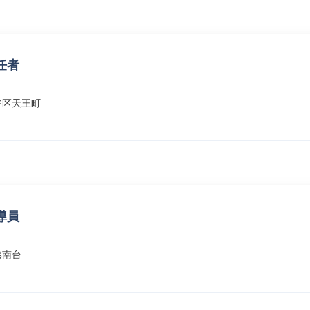
任者
谷区天王町
導員
港南台