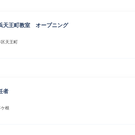
浜天王町教室 オープニング
谷区天王町
任者
将ケ根