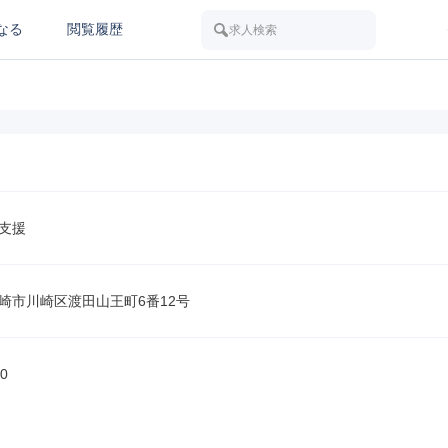
なる
閲覧履歴
求人検索
支援
崎市川崎区渡田山王町6番12号
0