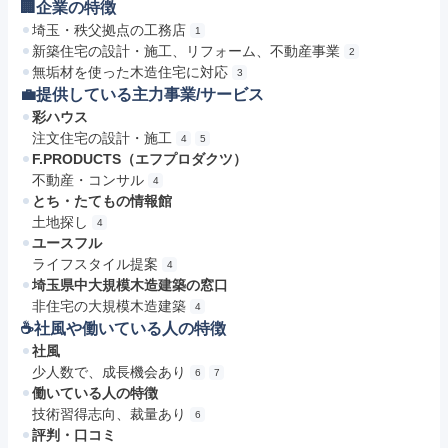
🏢企業の特徴
埼玉・秩父拠点の工務店
1
新築住宅の設計・施工、リフォーム、不動産事業
2
無垢材を使った木造住宅に対応
3
💼提供している主力事業/サービス
彩ハウス
注文住宅の設計・施工
4
5
F.PRODUCTS（エフプロダクツ）
不動産・コンサル
4
とち・たてもの情報館
土地探し
4
ユースフル
ライフスタイル提案
4
埼玉県中大規模木造建築の窓口
非住宅の大規模木造建築
4
☕️社風や働いている人の特徴
社風
少人数で、成長機会あり
6
7
働いている人の特徴
技術習得志向、裁量あり
6
評判・口コミ