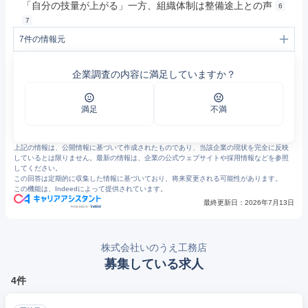
「自分の技量が上がる」一方、組織体制は整備途上との声
6
7
7
件の情報元
1
企業概要｜いのうえ工務店｜埼玉の熊谷・深谷・秩父の不動産・注文住宅
2
株式会社いのうえ工務店の坪単価や価格帯、評判を紹介！
企業調査の内容に満足していますか？
3
株式会社 いのうえ工務店 - 無垢材を使った木造住宅の新築・改築【夢ハウス】
4
事業紹介｜いのうえ工務店｜埼玉の熊谷・深谷・秩父の不動産・注文住宅
5
いのうえ工務店の事業｜新卒採用 インターンシップサイト｜いのうえ工務店リクルートサイト
6
いのうえ工務店の評判・口コミ - エン カイシャの評判
満足
不満
7
https://jobtalk.jp/companies/224944
上記の情報は、公開情報に基づいて作成されたものであり、当該企業の現状を完全に反映
しているとは限りません。最新の情報は、企業の公式ウェブサイトや採用情報などを参照
してください。
この回答は定期的に収集した情報に基づいており、将来変更される可能性があります。
この機能は、Indeedによって提供されています。
最終更新日：
2026年7月13日
株式会社いのうえ工務店
募集している求人
4件