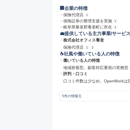
🏢企業の特徴
保険代理店
1
保険証券の整理支援を実施
1
岐阜県養老郡養老町に所在
1
💼提供している主力事業/サービ
株式会社オフィス養老
保険代理店
1
2
☕️社風や働いている人の特徴
働いている人の特徴
地域密着型。顧客対応重視の実務型
評判・口コミ
口コミ件数は少なめ。OpenWor
5
件の情報元
1
株式会社オフィス養老 | 生命保険協会
2
https://next.rikunabi.com/company/13
3
https://www.fp-yoro.com/
4
https://www.openwork.jp/company.php
5
オフィス養老の評判・口コミ - エン 