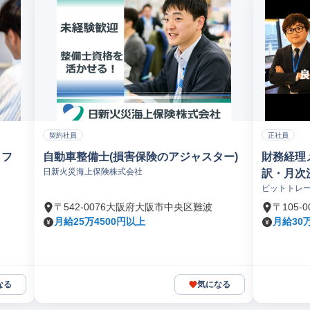
契約社員
正社員
ッフ
自動車整備士(損害保険のアジャスター)
財務経理
日新火災海上保険株式会社
訳・月次
ビットトレ
〒542-0076大阪府大阪市中央区難波
〒105
月給25万4500円以上
月給30
なる
気になる