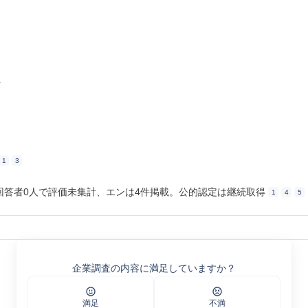
ス
1
3
kは回答者0人で評価未集計、エンは4件掲載。公的認定は継続取得
1
4
5
13619918/
企業調査の内容に満足していますか？
?m_id=a0C2x00000WDsld
カイシャの評判
満足
不満