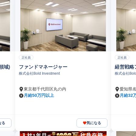
正社員
正社員
領域)
ファンドマネージャー
経営戦略
株式会社Bold Investment
株式会社Bold 
東京都千代田区丸の内
愛知県
月給50万円以上
月給32
なる
気になる