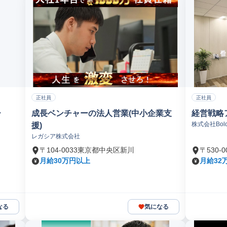
正社員
正社員
ー
成長ベンチャーの法人営業(中小企業支
経営戦略
株式会社Bold 
援)
レガシア株式会社
〒104-0033東京都中央区新川
〒530
月給30万円以上
月給32
なる
気になる