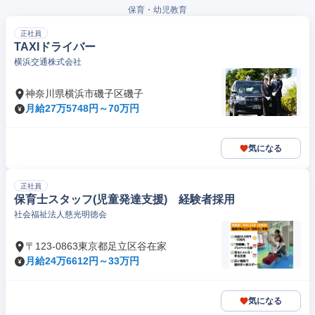
保育・幼児教育
正社員
TAXIドライバー
横浜交通株式会社
神奈川県横浜市磯子区磯子
月給27万5748円～70万円
気になる
正社員
保育士スタッフ(児童発達支援) 経験者採用
社会福祉法人慈光明徳会
〒123-0863東京都足立区谷在家
月給24万6612円～33万円
気になる