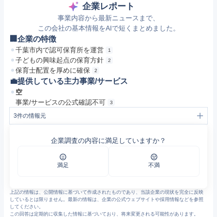
企業レポート
事業内容から最新ニュースまで、
この会社の基本情報をAIで短くまとめました。
🏢企業の特徴
千葉市内で認可保育所を運営
1
子どもの興味起点の保育方針
2
保育士配置を厚めに確保
2
💼提供している主力事業/サービス
空
事業/サービスの公式確認不可
3
3
件の情報元
1
株式会社キッズトラスト | 職場あるばむ｜保育士の転職・求人・募集なら【マイナビ保育士】
2
職場のイチオシ | 職場あるばむ｜保育士の転職・求人・募集なら【マイナビ保育士】
企業調査の内容に満足していますか？
3
https://next.rikunabi.com/company/1296368826/
満足
不満
上記の情報は、公開情報に基づいて作成されたものであり、当該企業の現状を完全に反映
しているとは限りません。最新の情報は、企業の公式ウェブサイトや採用情報などを参照
してください。
この回答は定期的に収集した情報に基づいており、将来変更される可能性があります。