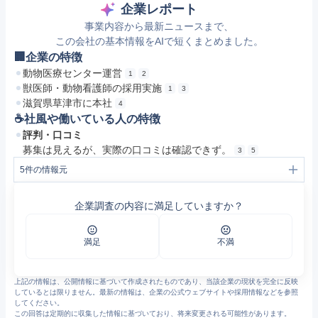
企業レポート
事業内容から最新ニュースまで、
この会社の基本情報をAIで短くまとめました。
🏢企業の特徴
動物医療センター運営
1
2
獣医師・動物看護師の採用実施
1
3
滋賀県草津市に本社
4
☕️社風や働いている人の特徴
評判・口コミ
募集は見えるが、実際の口コミは確認できず。
3
5
5
件の情報元
1
https://next.rikunabi.com/viewjob/jkcab4dffbd3c786c6/
2
https://next.rikunabi.com/viewjob/jkc45bbebc77e15751/
企業調査の内容に満足していますか？
3
https://next.rikunabi.com/company/1264077152/
4
株式会社Ｅアニマルホスピタルアソシエイツ (滋賀県草津市) | 法人番号検索・会社概要 - 会社情報DX
5
https://jp.indeed.com/q-%E3%83%9A%E3%83%83%E3%83%88%E3%82%B7%E3%83%83%E3%82%BF%E3%83%BC-l-%E8%8C%A8%E5%9F%8E%E7%9C%8C-%E5%9C%9F%E6%B5%A6%E5%B8%82-%E8%8D%92%E5%B7%9D%E6%B2%96-%E6%B1%82%E4%BA%BA.html
満足
不満
上記の情報は、公開情報に基づいて作成されたものであり、当該企業の現状を完全に反映
しているとは限りません。最新の情報は、企業の公式ウェブサイトや採用情報などを参照
してください。
この回答は定期的に収集した情報に基づいており、将来変更される可能性があります。