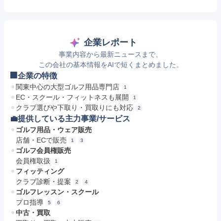
企業レポート
事業内容から最新ニュースまで、
この会社の基本情報をAIで短くまとめました。
🏢企業の特徴
関東中心の大型ゴルフ用品専門店
1
EC・スクール・フィットネスも展開
1
クラブ選びや下取り・買取りにも対応
2
💼提供している主力事業/サービス
ゴルフ用品・ウェア販売
店舗・ECで販売
1
3
ゴルフ会員権販売
会員権取扱
1
フィッティング
クラブ診断・提案
2
4
ゴルフレッスン・スクール
プロ指導
5
6
中古・買取