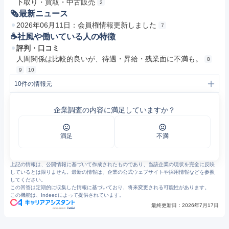
下取り・買取・中古販売
2
🗞最新ニュース
2026年06月11日：会員権情報更新しました
7
☕️社風や働いている人の特徴
評判・口コミ
人間関係は比較的良いが、待遇・昇給・残業面に不満も。
8
9
10
10
件の情報元
1
有賀園ゴルフ｜関東を中心に展開するゴルフ用品・ゴルフ会員権の大型専門店
2
サービス紹介 – 有賀園ゴルフ｜関東を中心に展開するゴルフ用品・ゴルフ会員権の大型専門店
企業調査の内容に満足していますか？
3
有賀園ゴルフ｜新卒採用情報サイト
4
会社情報 – 有賀園ゴルフ｜関東を中心に展開するゴルフ用品・ゴルフ会員権の大型専門店
5
私たちについて – 有賀園ゴルフ｜関東を中心に展開するゴルフ用品・ゴルフ会員権の大型専門店
6
プログレス サービス紹介 – 有賀園ゴルフ プログレス 杉並店｜関東を中心に展開するゴルフ用品・ゴルフ会員権の大型専門店
満足
不満
7
ニュース – 有賀園ゴルフ｜関東を中心に展開するゴルフ用品・ゴルフ会員権の大型専門店
8
https://jobtalk.jp/companies/14791/answers?topic=%E6%AE%8B%E6%A5%AD
9
https://jobtalk.jp/companies/14791/answers?topic=%E6%98%87%E7%B5%A6
上記の情報は、公開情報に基づいて作成されたものであり、当該企業の現状を完全に反映
10
有賀園ゴルフの評判・口コミ - エン カイシャの評判
しているとは限りません。最新の情報は、企業の公式ウェブサイトや採用情報などを参照
してください。
この回答は定期的に収集した情報に基づいており、将来変更される可能性があります。
この機能は、Indeedによって提供されています。
最終更新日：
2026年7月17日