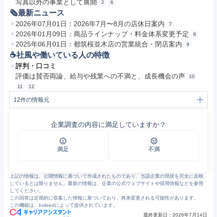
写真以外の事業として展開
2
6
🗞最新ニュース
2026年07月01日：2026年7月〜8月の店休日案内
7
2026年01月09日：商品ラインナップ・料金体系変更予定
8
2025年06月01日：都筑桜並木店の営業統合・閉店案内
9
☕️社風や働いている人の特徴
評判・口コミ
評価は賛否両論、給与や残業への不満と、成長機会の声
10
11
12
12
件の情報元
1
アトリエ木下 | リクルート 会社を知る
2
七五三写真撮影ならアトリエ木下｜東京・横浜・福岡・北九州
企業調査の内容に満足していますか？
3
七五三写真撮影ならアトリエ木下｜東京・横浜・福岡・北九州
4
七五三写真撮影ならアトリエ木下｜東京・横浜・福岡・北九州
5
ショップリスト｜東京・横浜・福岡・北九州の子供写真館 アトリエ木下
6
アトリエ木下 | リクルート メッセージ
満足
不満
7
お知らせ｜七五三写真撮影ならアトリエ木下｜東京・横浜・福岡・北九州
8
商品ラインナップ・料金体系変更のお知らせ｜七五三写真撮影ならアトリエ木下｜東京・横浜・福岡・北九州
9
アトリエ木下 都筑桜並木店 営業統合のお知らせ｜七五三写真撮影ならアトリエ木下｜東京・横浜・福岡・北九州
上記の情報は、公開情報に基づいて作成されたものであり、当該企業の現状を完全に反映
10
木下写場の評判・口コミ - エン カイシャの評判 (7758)
しているとは限りません。最新の情報は、企業の公式ウェブサイトや採用情報などを参照
11
https://jobtalk.jp/companies/81658/answers?question_codes=earns
してください。
12
https://jobtalk.jp/companies/81658/answers?topic=%E6%AE%8B%E6%A5%AD
この回答は定期的に収集した情報に基づいており、将来変更される可能性があります。
この機能は、Indeedによって提供されています。
最終更新日：
2026年7月14日