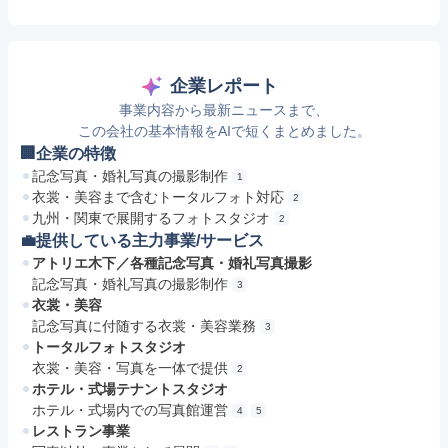
企業レポート
事業内容から最新ニュースまで、
この会社の基本情報をAIで短くまとめました。
🏢企業の特徴
記念写真・婚礼写真の撮影制作
1
衣裳・美容まで含むトータルフォト対応
2
九州・関東で展開するフォトスタジオ
2
💼提供している主力事業/サービス
アトリエ木下／各種記念写真・婚礼写真撮影
記念写真・婚礼写真の撮影制作
3
衣裳・美容
記念写真に付随する衣裳・美容業務
3
トータルフォトスタジオ
衣裳・美容・写真を一体で提供
2
ホテル・式場テナントスタジオ
ホテル・式場内での写真館運営
4
5
レストラン事業