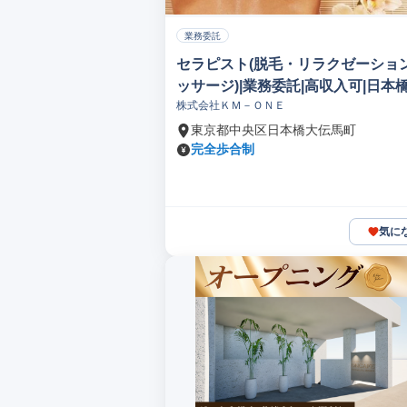
業務委託
セラピスト(脱毛・リラクゼーショ
ッサージ)|業務委託|高収入可|日本
株式会社ＫＭ－ＯＮＥ
馬町
東京都中央区日本橋大伝馬町
完全歩合制
気に