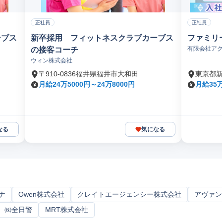
正社員
正社員
ーブス
新卒採用 フィットネスクラブカーブス
ファミリ
有限会社ア
の接客コーチ
ウィン株式会社
〒910-0836福井県福井市大和田
東京都
月給24万5000円～24万8000円
月給35
なる
気になる
ナ
Owen株式会社
クレイトエージェンシー株式会社
アヴァン
㈱全日警
MRT株式会社