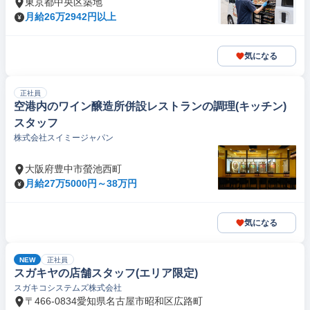
東京都中央区築地
月給26万2942円以上
気になる
正社員
空港内のワイン醸造所併設レストランの調理(キッチン)
スタッフ
株式会社スイミージャパン
大阪府豊中市螢池西町
月給27万5000円～38万円
気になる
NEW
正社員
スガキヤの店舗スタッフ(エリア限定)
スガキコシステムズ株式会社
〒466-0834愛知県名古屋市昭和区広路町