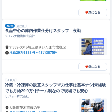
気になる
NEW
正社員
食品中心の庫内作業仕分けスタッフ 夜勤
シモハナ物流株式会社
〒339-0045埼玉県さいたま市岩槻区
月給29万6388円～43万3875円
気になる
正社員
冷蔵・冷凍庫の設置スタッフ※力仕事は基本ナシ|未経験
でも月給29.9万~|チーム制なので現場でも安心
リジョー株式会社
大阪府茨木市藤の里