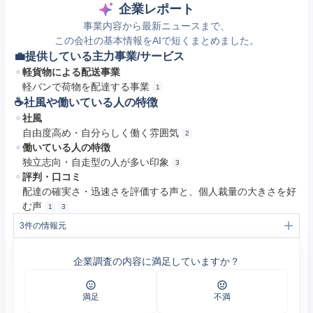
企業レポート
事業内容から最新ニュースまで、
この会社の基本情報をAIで短くまとめました。
💼提供している主力事業/サービス
軽貨物による配送事業
軽バンで荷物を配達する事業
1
☕️社風や働いている人の特徴
社風
自由度高め・自分らしく働く雰囲気
2
働いている人の特徴
独立志向・自走型の人が多い印象
3
評判・口コミ
配達の確実さ・迅速さを評価する声と、個人裁量の大きさを好
む声
1
3
3
件の情報元
1
プルスK株式会社
2
4期目を迎えました | プルスK株式会社
企業調査の内容に満足していますか？
3
VOICE | プルスK株式会社
満足
不満