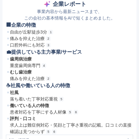
企業レポート
事業内容から最新ニュースまで、
この会社の基本情報をAIで短くまとめました。
🏢企業の特徴
自由が丘駅徒歩3分
1
痛みを抑えた治療
2
口腔外科にも対応
3
💼提供している主力事業/サービス
歯周病治療
重度歯周病専門
4
むし歯治療
痛みを抑えた治療
2
☕️社風や働いている人の特徴
社風
落ち着いた丁寧対応重視
5
働いている人の特徴
患者対応を丁寧にする人材像
5
6
評判・口コミ
求人上は難症例対応・笑顔と丁寧さ重視の記載。口コミの直接
確認は見つからず
5
6