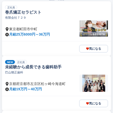
正社員
巻爪矯正セラピスト
有限会社７２９
東京都町田市中町
月給25万6000円～36万円
気になる
NEW
正社員
未経験から成長できる歯科助手
巴山矯正歯科
京都府京都市左京区松ヶ崎今海道町
月給19万円～40万円
気になる