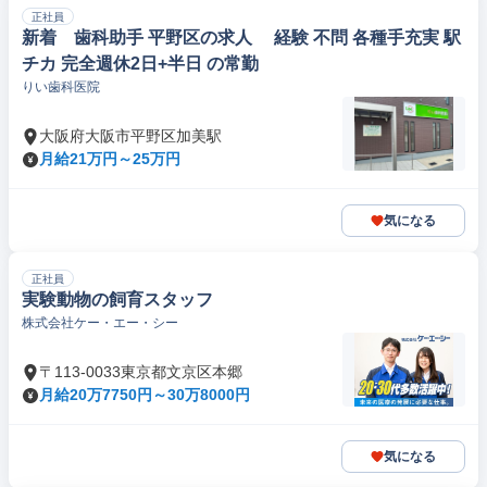
正社員
新着 歯科助手 平野区の求人 経験 不問 各種手充実 駅
チカ 完全週休2日+半日 の常勤
りい歯科医院
大阪府大阪市平野区加美駅
月給21万円～25万円
気になる
正社員
実験動物の飼育スタッフ
株式会社ケー・エー・シー
〒113-0033東京都文京区本郷
月給20万7750円～30万8000円
気になる