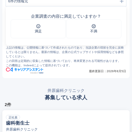
6
件の情報元
1
https://www.ihara-dc.net/clinic/access.html
2
痛みを抑えたむし歯・根管治療｜自由が丘の歯医者｜重度歯周病専門の「井原歯科クリニック」｜駅徒歩3分
企業調査の内容に満足していますか？
3
https://www.ihara-dc.net/treatment/oral.html
4
歯周組織再生療法×サージカルマイクロスコープ｜自由が丘の歯医者｜重度歯周病専門の「井原歯科クリニック」｜駅徒歩3分
5
【2026年最新】井原歯科クリニックの医療事務/受付求人(正職員) | ジョブメドレー
6
【2026年最新】井原歯科クリニックの歯科衛生士求人(正職員) | ジョブメドレー
満足
不満
上記の情報は、公開情報に基づいて作成されたものであり、当該企業の現状を完全に反映
しているとは限りません。最新の情報は、企業の公式ウェブサイトや採用情報などを参照
してください。
この回答は定期的に収集した情報に基づいており、将来変更される可能性があります。
この機能は、Indeedによって提供されています。
最終更新日：
2026年8月5日
井原歯科クリニック
募集している求人
2件
正社員
歯科衛生士
井原歯科クリニック