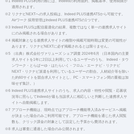
※1
Indeed PLUS利用の際には、Indeedの利用規約、掲載基準、使用制限が
適用されます。
※2
リクナビNEXTへの求人投稿は、Indeed PLUS連携ATSから可能です。
Airワーク 採用管理はIndeed PLUS連携ATSの1つです。
※3
Indeed PLUSは配信最適化の結果、複数ではなく単一の連携求人サイト
にのみ掲載される場合があります。
※4
掲載対象となる連携求人サイトの種類や掲載可能時期は変更の可能性が
あります。リクナビNEXTに必ず掲載されるとは限りません。
※5
（出典）株式会社ヴァリューズ シェア調査 2024年6月 （日本国内の主要
求人サイトを1年に2日以上利用しているユーザーのうち、 Indeed・タウ
ンワーク・とらばーゆ・はたらいく・フロム・エー ナビ・リクナビ
NEXT・リクナビ派遣を利用しているユーザーの割合。人材紹介等を除い
た約60サイトを競合求人サイトとし、PC・スマートフォン間の重複は加
味せず集計。）
※6
Indeed PLUS連携求人サイトのうち、求人の内容・特性や閲覧・応募状
況等に照らしてIndeedが最も当該求人に相応しいと判断した連携求人サ
イトへ自動掲載します。
※7
アプローチ機能は、現時点ではアプローチ機能導入済みサービスへ掲載
が決まった場合のみご利用可能です。アプローチ機能を通じた求人閲覧
数も、クリック課金の対象として設定した予算から費消されます。
※8
求人は審査に通過した場合のみ公開されます。