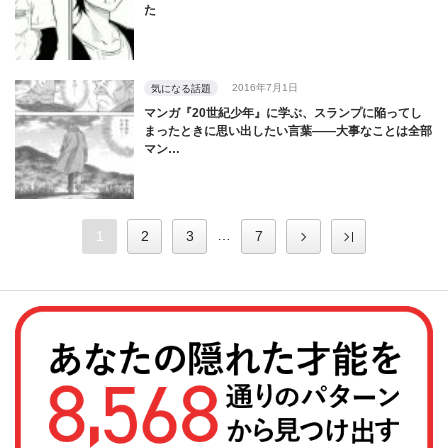
た
2016年7月1日
気になる話題
マンガ『20世紀少年』に学ぶ、スランプに陥ってし
まったときに思い出したい言葉――大事なことは全部
マン…
…
1
2
3
7