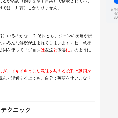
んどが名詞（物事を指す言葉）で構成されていま
けでは、片言にしかなりません。
※ 
紹
計
谷にいるのかな…？ それとも、ジョンの友達が渋
といろんな解釈が生まれてしまいますよね。意味
助詞を使って「ジョン
は
友達
と
渋谷
に
」のように
なぎ、イキイキとした意味を与える役割は動詞が
読んで理解する上でも、自分で英語を使いこなす
。
るテクニック