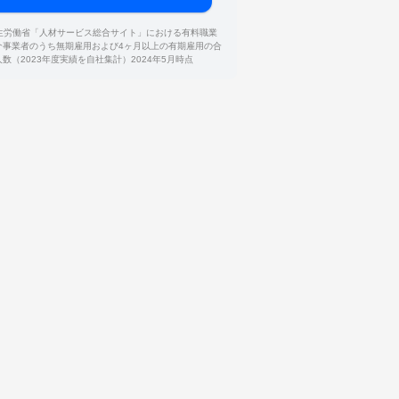
厚生労働省「人材サービス総合サイト」における有料職業
介事業者のうち無期雇用および4ヶ月以上の有期雇用の合
人数（2023年度実績を自社集計）2024年5月時点