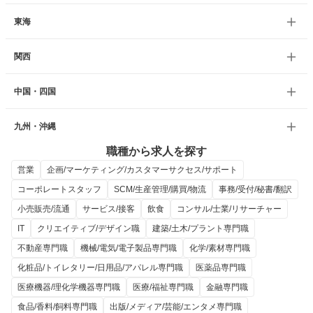
東海
関西
中国・四国
九州・沖縄
職種から求人を探す
営業
企画/マーケティング/カスタマーサクセス/サポート
コーポレートスタッフ
SCM/生産管理/購買/物流
事務/受付/秘書/翻訳
小売販売/流通
サービス/接客
飲食
コンサル/士業/リサーチャー
IT
クリエイティブ/デザイン職
建築/土木/プラント専門職
不動産専門職
機械/電気/電子製品専門職
化学/素材専門職
化粧品/トイレタリー/日用品/アパレル専門職
医薬品専門職
医療機器/理化学機器専門職
医療/福祉専門職
金融専門職
食品/香料/飼料専門職
出版/メディア/芸能/エンタメ専門職