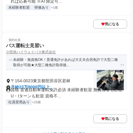
れば応募可能 ※AT限定可...
未経験者歓迎
研修あり
+1個
気になる
契約社員
バス運転士見習い
小田急ハイウェイバス株式会社
未経験・無資格OK！普通免許があれば大丈夫合宿免許で大型二種
取得が可能★大型二種免許取得後...
〒154-0023東京都世田谷区若林
月給23万9000円以上
資格 普通自動車運転免許必須 未経験者歓迎 無資格者も歓迎
U・Iターンも歓迎 資格不...
社員登用あり
+15個
気になる