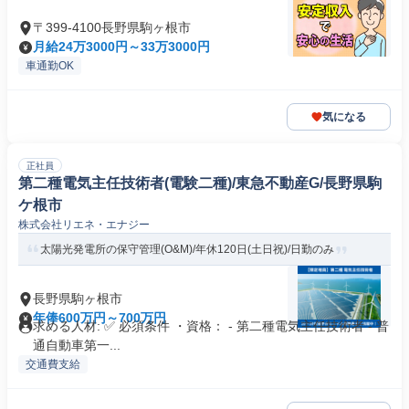
〒399-4100長野県駒ヶ根市
月給24万3000円～33万3000円
車通勤OK
気になる
正社員
第二種電気主任技術者(電験二種)/東急不動産G/長野県駒
ケ根市
株式会社リエネ・エナジー
太陽光発電所の保守管理(O&M)/年休120日(土日祝)/日勤のみ
長野県駒ヶ根市
年俸600万円～700万円
求める人材: ✅ 必須条件 ・資格： - 第二種電気主任技術者 - 普
通自動車第一...
交通費支給