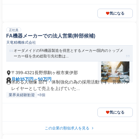
気になる
正社員
FA機器メーカーでの法人営業(幹部候補)
天竜精機株式会社
オーダメイドのFA機器製造を得意とするメーカー/国内のトップメ
ーカー様を含め総取引先社数は...
〒399-4321長野県駒ヶ根市東伊那
月給35万円～50万円
求める人物像 部門・体制強化の為の採用活動です。営業のプ
レイヤーとして売上を上げていた...
業界未経験歓迎
+8個
気になる
この企業の類似求人を見る