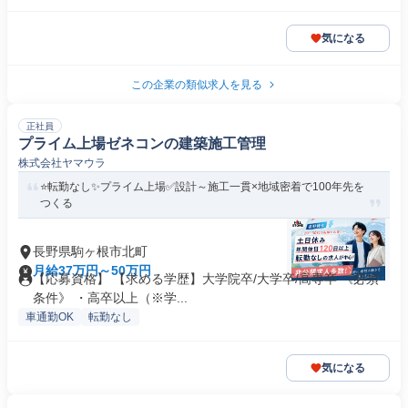
気になる
この企業の類似求人を見る
正社員
プライム上場ゼネコンの建築施工管理
株式会社ヤマウラ
⭐転勤なし✨プライム上場✅設計～施工一貫×地域密着で100年先を
つくる
長野県駒ヶ根市北町
月給37万円～50万円
【応募資格】 【求める学歴】大学院卒/大学卒/高専卒 《必須
条件》 ・高卒以上（※学...
車通勤OK
転勤なし
気になる