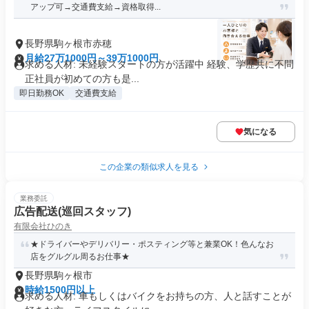
アップ可→交通費支給→資格取得...
長野県駒ヶ根市赤穂
月給27万1000円～39万1000円
求める人材: 未経験スタートの方が活躍中 経験、学歴共に不問
正社員が初めての方も是...
即日勤務OK
交通費支給
気になる
この企業の類似求人を見る
業務委託
広告配送(巡回スタッフ)
有限会社ひのき
★ドライバーやデリバリー・ポスティング等と兼業OK！色んなお
店をグルグル周るお仕事★
長野県駒ヶ根市
時給1500円以上
求める人材: 車もしくはバイクをお持ちの方、人と話すことが