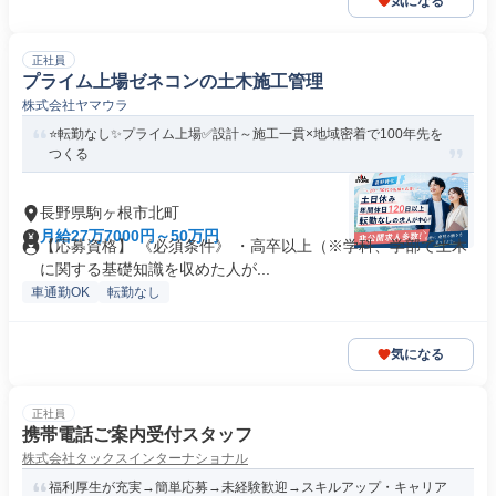
気になる
正社員
プライム上場ゼネコンの土木施工管理
株式会社ヤマウラ
⭐転勤なし✨プライム上場✅設計～施工一貫×地域密着で100年先を
つくる
長野県駒ヶ根市北町
月給27万7000円～50万円
【応募資格】 《必須条件》 ・高卒以上（※学科、学部で土木
に関する基礎知識を収めた人が...
車通勤OK
転勤なし
気になる
正社員
携帯電話ご案内受付スタッフ
株式会社タックスインターナショナル
福利厚生が充実→簡単応募→未経験歓迎→スキルアップ・キャリア