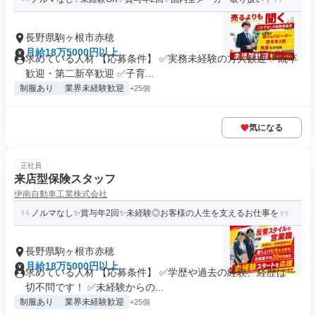
長野県駒ヶ根市赤穂
月給18万5000円以上
求めている人材 【応募条件】 ✅実務未経験の方大歓迎 ✅既卒
歓迎・第二新卒歓迎 ✅子育...
制服あり
業界未経験歓迎
+25個
気になる
正社員
来店型保険スタッフ
伊南自動車工業株式会社
ノルマなし✨賞与年2回✨未経験◎お客様の人生を支えるお仕事を
長野県駒ヶ根市赤穂
月給18万5000円以上
求めている人材 【応募条件】 ✅学歴や過去の経験、経歴は一
切不問です！ ✅未経験からの...
制服あり
業界未経験歓迎
+25個