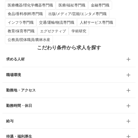
医療機器/理化学機器専門職
医療/福祉専門職
金融専門職
食品/香料/飼料専門職
出版/メディア/芸能/エンタメ専門職
インフラ専門職
交通/運輸/物流専門職
人材サービス専門職
教育/保育専門職
エグゼクティブ
学術研究
公務員/団体職員/農林水産
こだわり条件から求人を探す
求める人材
職場環境
勤務地・アクセス
勤務時間・休日
給与
待遇・福利厚生