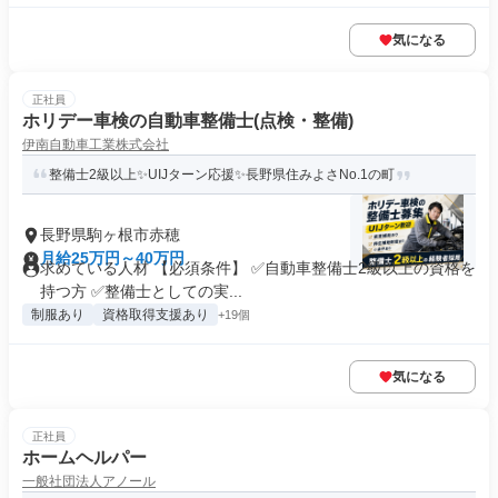
気になる
正社員
ホリデー車検の自動車整備士(点検・整備)
伊南自動車工業株式会社
整備士2級以上✨UIJターン応援✨長野県住みよさNo.1の町
長野県駒ヶ根市赤穂
月給25万円～40万円
求めている人材 【必須条件】 ✅自動車整備士2級以上の資格を
持つ方 ✅整備士としての実...
制服あり
資格取得支援あり
+19個
気になる
正社員
ホームヘルパー
一般社団法人アノール