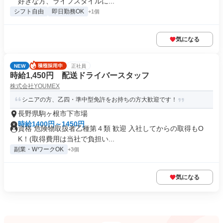
好きな方、ライフスタイルに...
シフト自由
即日勤務OK
+1個
気になる
NEW
正社員
時給1,450円 配送ドライバースタッフ
株式会社YOUMEX
シニアの方、乙四・準中型免許をお持ちの方大歓迎です！
長野県駒ヶ根市下市場
時給1400円～1450円
資格 危険物取扱者乙種第４類 歓迎 入社してからの取得もO
K！(取得費用は当社で負担い...
副業・WワークOK
+3個
気になる