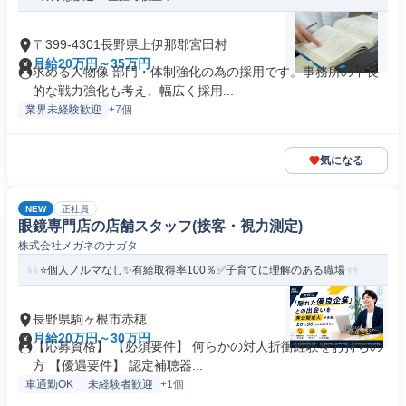
〒399-4301長野県上伊那郡宮田村
月給20万円～35万円
求める人物像 部門・体制強化の為の採用です。事務所の中長
的な戦力強化も考え、幅広く採用...
業界未経験歓迎
+7個
気になる
NEW
正社員
眼鏡専門店の店舗スタッフ(接客・視力測定)
株式会社メガネのナガタ
⭐個人ノルマなし✨有給取得率100％✅子育てに理解のある職場
長野県駒ヶ根市赤穂
月給20万円～30万円
【応募資格】 【必須要件】 何らかの対人折衝経験をお持ちの
方 【優遇要件】 認定補聴器...
車通勤OK
未経験者歓迎
+1個