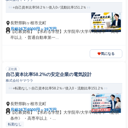
⭐自己資本比率58.2％✨借入0✅流動比率151.2％
長野県駒ヶ根市北町
月給26万4000円～39万円
【応募資格】 【求める学歴】大学院卒/大学卒/高専卒 ・高専
卒以上 ・普通自動車第一...
気になる
正社員
自己資本比率58.2%の安定企業の電気設計
株式会社ヤマウラ
⭐転勤なし✨自己資本比率58.2％✅借入0・流動比率151.2％
長野県駒ヶ根市北町
月給26万4000円～39万円
【応募資格】 【求める学歴】大学院卒/大学卒/高専卒 《必須
条件》 ・高専卒以上 ・...
転勤なし