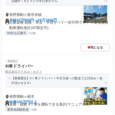
活躍中！ＮＥＸＣＯ中日本のグル...
長野県駒ヶ根市赤穂
月給23万800円～24万1800円
応募資格 経験・男女・学歴すべて一切不問です！ ※要普通自
動車運転免許(AT限定可) ...
60代も応募可
+12個
気になる
業務委託
4t車ドライバー
株式会社アクセル・セクト
【業務委託】4ｔ車ドライバー！中京方面への配送で土日休み！免
許活かせます♪
長野県駒ヶ根市
年俸336万円以上
資格・経験 4ｔ車を運転できる免許(マニュアル車)
業界未経験歓迎
+9個