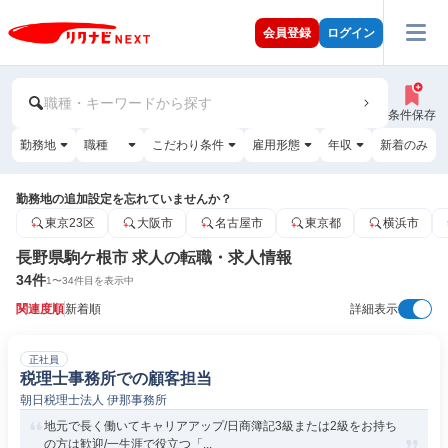
会員登録
ログイン
職種・キーワードから探す
条件保存
勤務地
職種
こだわり条件
雇用形態
年収
新着のみ
勤務地の追加設定を忘れていませんか？
東京23区
大阪市
名古屋市
東京都
横浜市
長野県駒ケ根市 求人の転職・求人情報
34
件
1
〜
34
件目を表示中
関連度順
新着順
詳細表示
正社員
税理士事務所での顧客担当
朝日税理士法人 伊那事務所
地元で長く働いてキャリアアップ/日商簿記3級または2級をお持ち
の方は歓迎/一生涯で役立つ「...