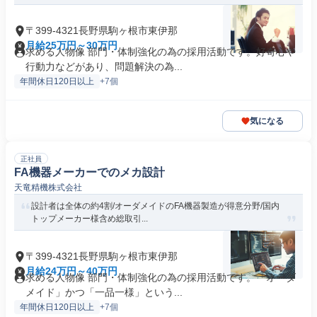
〒399-4321長野県駒ヶ根市東伊那
月給25万円～30万円
求める人物像 部門・体制強化の為の採用活動です。好奇心や
行動力などがあり、問題解決の為...
年間休日120日以上
+7個
気になる
正社員
FA機器メーカーでのメカ設計
天竜精機株式会社
設計者は全体の約4割/オーダメイドのFA機器製造が得意分野/国内
トップメーカー様含め総取引...
〒399-4321長野県駒ヶ根市東伊那
月給24万円～40万円
求める人物像 部門・体制強化の為の採用活動です。「オーダ
メイド」かつ「一品一様」という...
年間休日120日以上
+7個