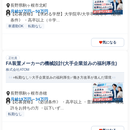
長野県駒ヶ根市北町
月給37万円～50万円
【応募資格】 【求める学歴】大学院卒/大学卒/高専卒 《必須
条件》 ・高卒以上（※学...
車通勤OK
転勤なし
気になる
正社員
FA装置メーカーの機械設計(大手企業並みの福利厚生)
株式会社ATOM
⭐転勤なし✨大手企業並みの福利厚生✅働き方改革が進んだ環境
長野県駒ヶ根市赤穂
月給19万円～34万円
【応募資格】 《必須条件》 ・高卒以上 ・普通自動車第一種免
許をお持ちの方 ・以下いず...
転勤なし