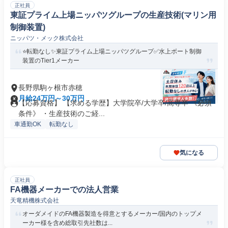
正社員
東証プライム上場ニッパツグループの生産技術(マリン用
制御装置)
ニッパツ・メック株式会社
⭐転勤なし✨東証プライム上場ニッパツグループ✅水上ボート制御
装置のTier1メーカー
長野県駒ヶ根市赤穂
月給24万円～30万円
【応募資格】 【求める学歴】大学院卒/大学卒/高専卒 《必須
条件》 ・生産技術のご経...
車通勤OK
転勤なし
気になる
正社員
FA機器メーカーでの法人営業
天竜精機株式会社
オーダメイドのFA機器製造を得意とするメーカー/国内のトップメ
ーカー様を含め総取引先社数は...