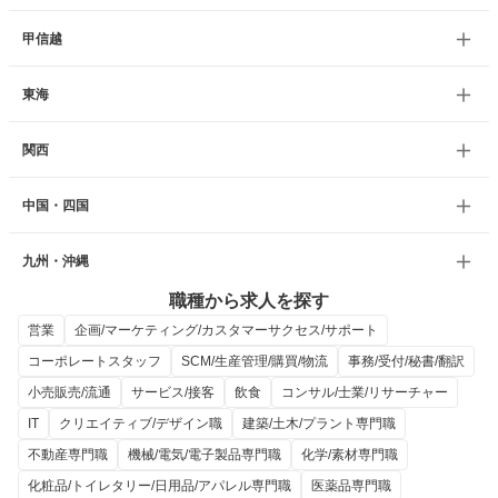
甲信越
東海
関西
中国・四国
九州・沖縄
職種から求人を探す
営業
企画/マーケティング/カスタマーサクセス/サポート
コーポレートスタッフ
SCM/生産管理/購買/物流
事務/受付/秘書/翻訳
小売販売/流通
サービス/接客
飲食
コンサル/士業/リサーチャー
IT
クリエイティブ/デザイン職
建築/土木/プラント専門職
不動産専門職
機械/電気/電子製品専門職
化学/素材専門職
化粧品/トイレタリー/日用品/アパレル専門職
医薬品専門職