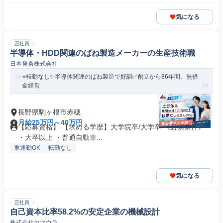
気になる
正社員
半導体・HDD関連のばね製造メーカーの生産技術職
日本発条株式会社
⭐転勤なし✨半導体関連のばね製造で好調✅創立から86年間、無借
金経営
長野県駒ヶ根市赤穂
月給25万円～40万円
【応募資格】 【求める学歴】大学院卒/大学卒 《必須条件》
・大卒以上 ・普通自動車...
車通勤OK
転勤なし
気になる
正社員
自己資本比率58.2%の安定企業の機械設計
株式会社ヤマウラ