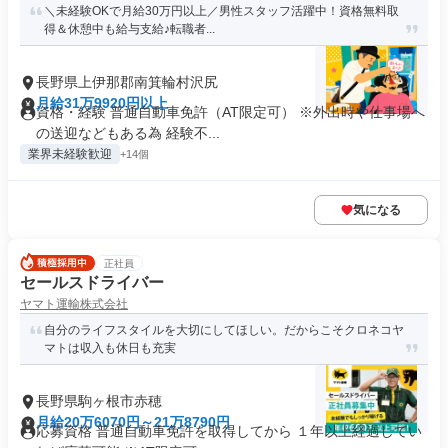
＼未経験OKで月給30万円以上／男性スタッフ活躍中！資格無料取
得＆休憩中も給与支給♪転職者...
長野県上伊那郡南箕輪村沢尻
月給31万9920円以上
資格・経験 普通自動車免許（AT限定可） ※外出時や仕事場へ
の送迎などもある為 経験不...
業界未経験歓迎
+14個
気になる
正社員
セールスドライバー
ヤマト運輸株式会社
自分のライフスタイルを大切にしてほしい。だからこそクロネコヤ
マトは収入も休日も充実
長野県駒ヶ根市赤穂
月給20万6070円～21万8790円
応募資格 普通自動車免許を取得してから １年以上経過してい