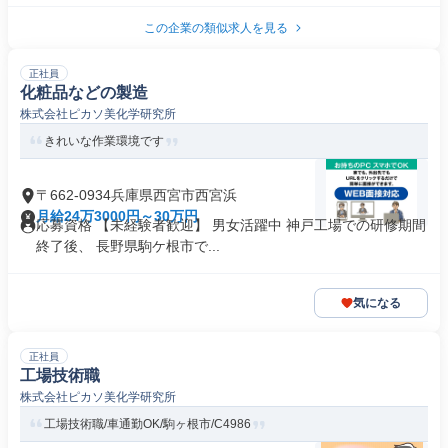
この企業の類似求人を見る
正社員
化粧品などの製造
株式会社ピカソ美化学研究所
きれいな作業環境です
〒662-0934兵庫県西宮市西宮浜
月給24万3000円～30万円
応募資格 【未経験者歓迎】 男女活躍中 神戸工場での研修期間
終了後、 長野県駒ケ根市で...
気になる
正社員
工場技術職
株式会社ピカソ美化学研究所
工場技術職/車通勤OK/駒ヶ根市/C4986