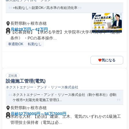
株式会社プライムモーション
⭐転勤なし✨副業OK✅高水準の有給消化率
長野県駒ヶ根市赤穂
月給28万円～42万円
【応募資格】 【求める学歴】大学院卒/大学卒/高専卒 《必須
条件》 ・PCの基本操作...
車通勤OK
転勤なし
気になる
正社員
設備施工管理(電気)
ネクストエナジー・アンド・リソース株式会社
ネクストエナジー・アンド・リソース株式会社（駒ケ根本社）@駒
ケ根市×太陽光発電施工管理(1...
長野県駒ヶ根市赤穂
月給32万9000円～56万7000円
求める人材: 【必須】 建築、土木、電気のいずれかの1級施工
管理技士保持者（電気は必...