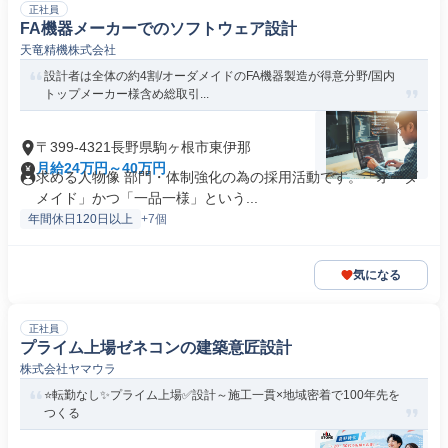
正社員
FA機器メーカーでのソフトウェア設計
天竜精機株式会社
設計者は全体の約4割/オーダメイドのFA機器製造が得意分野/国内
トップメーカー様含め総取引...
〒399-4321長野県駒ヶ根市東伊那
月給24万円～40万円
求める人物像 部門・体制強化の為の採用活動です。「オーダ
メイド」かつ「一品一様」という...
年間休日120日以上
+7個
気になる
正社員
プライム上場ゼネコンの建築意匠設計
株式会社ヤマウラ
⭐転勤なし✨プライム上場✅設計～施工一貫×地域密着で100年先を
つくる