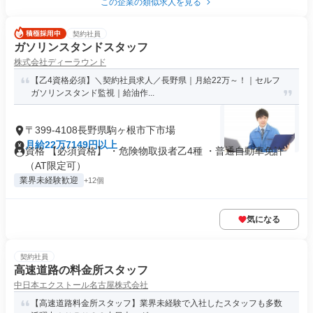
この企業の類似求人を見る
契約社員
ガソリンスタンドスタッフ
株式会社ディーラウンド
【乙4資格必須】＼契約社員求人／長野県｜月給22万～！｜セルフ
ガソリンスタンド監視｜給油作...
〒399-4108長野県駒ヶ根市下市場
月給22万7149円以上
資格 【必須資格】 ・危険物取扱者乙4種 ・普通自動車免許
（AT限定可）
業界未経験歓迎
+12個
気になる
契約社員
高速道路の料金所スタッフ
中日本エクストール名古屋株式会社
【高速道路料金所スタッフ】業界未経験で入社したスタッフも多数