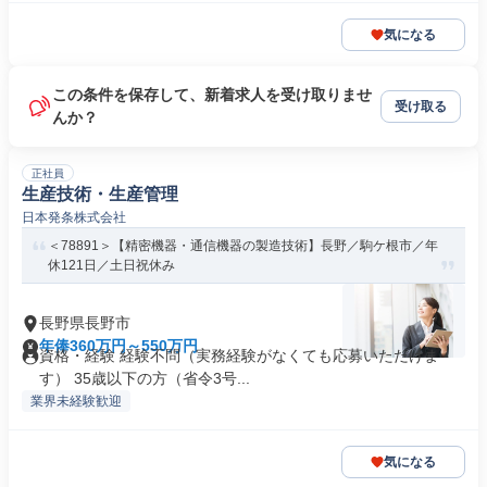
気になる
この条件を保存して、新着求人を受け取りませ
受け取る
んか？
正社員
生産技術・生産管理
日本発条株式会社
＜78891＞【精密機器・通信機器の製造技術】長野／駒ケ根市／年
休121日／土日祝休み
長野県長野市
年俸360万円～550万円
資格・経験 経験不問（実務経験がなくても応募いただけま
す） 35歳以下の方（省令3号...
業界未経験歓迎
気になる