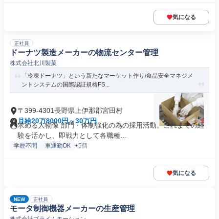
気になる
正社員
ドーナツ製造メーカーの物流センター管理
株式会社北川製菓
「冷凍ドーナツ」という新たなマーケット作り/食品安全マネジメ
ントシステムの国際認証規格FS...
〒399-4301長野県上伊那郡宮田村
月給20万8000円～30万円
求める人物像 部門・体制強化の為の採用活動。これまでの経
験を活かし、即戦力として各職種...
学歴不問
車通勤OK
+5個
気になる
NEW
正社員
モータ制御機器メーカーの生産管理