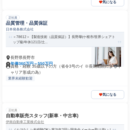
気になる
正社員
品質管理・品質保証
日本発条株式会社
＜78612＞【製造技術（品質保証）】長野/駒ケ根市/世界シェアト
ップ級/年休121日/土...
長野県長野市
年俸360万円～550万円
資格・経験 35歳以下の方（省令3号のイ ※長期勤続によるキ
ャリア形成の為）
業界未経験歓迎
気になる
正社員
自動車販売スタッフ(新車・中古車)
伊南自動車工業株式会社
ノルマなし✨未経験OK✨賞与年2回✨国内全メーカー取り扱い！