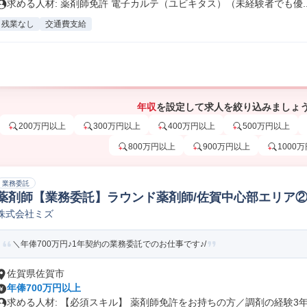
求める人材: 薬剤師免許 電子カルテ（ユビキタス）（未経験者でも優..
残業なし
交通費支給
年収
を設定して求人を絞り込みましょ
200万円以上
300万円以上
400万円以上
500万円以上
800万円以上
900万円以上
1000
業務委託
薬剤師【業務委託】ラウンド薬剤師/佐賀中心部エリア
株式会社ミズ
＼年俸700万円♪1年契約の業務委託でのお仕事です♪/
佐賀県佐賀市
年俸700万円以上
求める人材: 【必須スキル】 薬剤師免許をお持ちの方／調剤の経験3年.