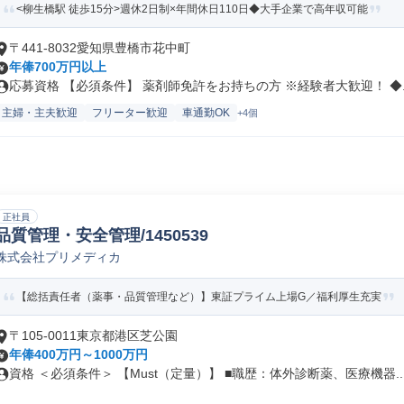
<柳生橋駅 徒歩15分>週休2日制×年間休日110日◆大手企業で高年収可能
〒441-8032愛知県豊橋市花中町
年俸700万円以上
応募資格 【必須条件】 薬剤師免許をお持ちの方 ※経験者大歓迎！ ◆..
主婦・主夫歓迎
フリーター歓迎
車通勤OK
+4個
正社員
品質管理・安全管理/1450539
株式会社プリメディカ
【総括責任者（薬事・品質管理など）】東証プライム上場G／福利厚生充実
〒105-0011東京都港区芝公園
年俸400万円～1000万円
資格 ＜必須条件＞ 【Must（定量）】 ■職歴：体外診断薬、医療機器..