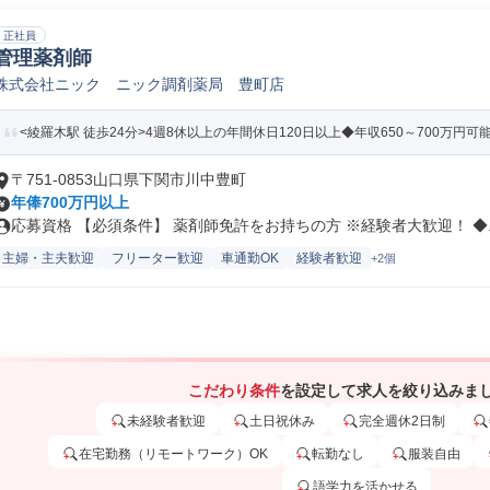
正社員
管理薬剤師
株式会社ニック ニック調剤薬局 豊町店
<綾羅木駅 徒歩24分>4週8休以上の年間休日120日以上◆年収650～700万円可
〒751-0853山口県下関市川中豊町
年俸700万円以上
応募資格 【必須条件】 薬剤師免許をお持ちの方 ※経験者大歓迎！ ◆..
主婦・主夫歓迎
フリーター歓迎
車通勤OK
経験者歓迎
+2個
こだわり条件
を設定して求人を絞り込みま
未経験者歓迎
土日祝休み
完全週休2日制
在宅勤務（リモートワーク）OK
転勤なし
服装自由
語学力を活かせる