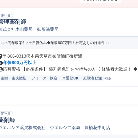
正社員
管理薬剤師
株式会社木山薬局 御所浦薬局
<高年収案件>土日祝休み◆年収800万円！社宅ありの好条件
〒866-0313熊本県天草市御所浦町御所浦
年俸800万円以上
応募資格 【必須条件】 薬剤師免許をお持ちの方 ※経験者大歓迎！ ◆..
主婦・主夫歓迎
フリーター歓迎
車通勤OK
経験者歓迎
+2個
正社員
薬剤師
ウエルシア薬局株式会社 ウエルシア薬局 豊橋花中町店