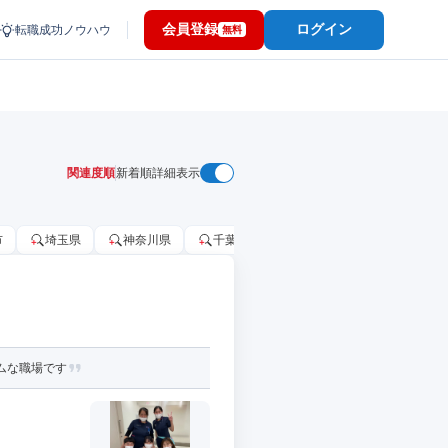
会員登録
ログイン
転職成功ノウハウ
無料
関連度順
新着順
詳細表示
市
埼玉県
神奈川県
千葉市
大阪府
千葉県
ムな職場です