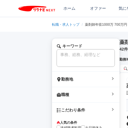
ホーム
オファー
気に
転職・求人トップ
/
薬剤師年収1000万 700万円
薬
キーワード
42
件
勤務
勤務地
職種
こだわり条件
人気の条件
未経験者歓迎
土日祝休み