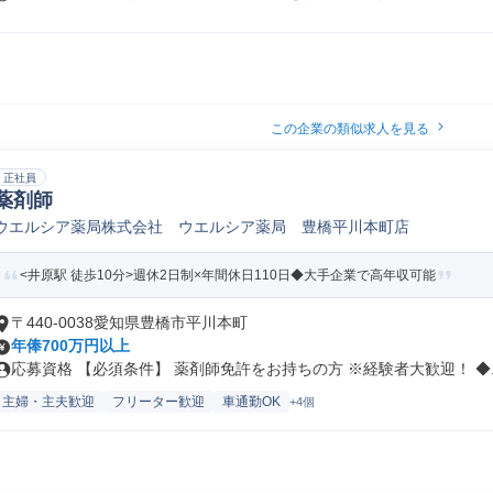
この企業の類似求人を見る
正社員
薬剤師
ウエルシア薬局株式会社 ウエルシア薬局 豊橋平川本町店
<井原駅 徒歩10分>週休2日制×年間休日110日◆大手企業で高年収可能
〒440-0038愛知県豊橋市平川本町
年俸700万円以上
応募資格 【必須条件】 薬剤師免許をお持ちの方 ※経験者大歓迎！ ◆..
主婦・主夫歓迎
フリーター歓迎
車通勤OK
+4個