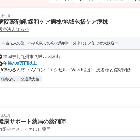
正社員
病院薬剤師/緩和ケア病棟/地域包括ケア病棟
医療法人はるか
当法人の聖ヨハネ病院での病棟薬剤師／外来なし／初心者大歓迎
福岡県北九州市八幡西区陣山
年俸700万円以上
求める人材: パソコン（エクセル・Word程度） 患者様と信頼関係...
残業なし
交通費支給
正社員
健康サポート薬局の薬剤師
有限会社メディカほし薬局