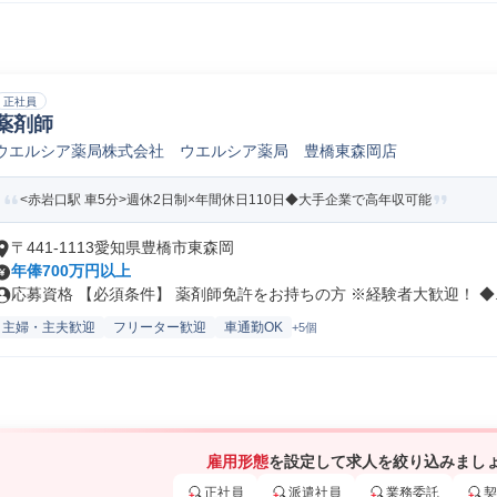
正社員
薬剤師
ウエルシア薬局株式会社 ウエルシア薬局 豊橋東森岡店
<赤岩口駅 車5分>週休2日制×年間休日110日◆大手企業で高年収可能
〒441-1113愛知県豊橋市東森岡
年俸700万円以上
応募資格 【必須条件】 薬剤師免許をお持ちの方 ※経験者大歓迎！ ◆..
主婦・主夫歓迎
フリーター歓迎
車通勤OK
+5個
雇用形態
を設定して求人を絞り込みまし
正社員
派遣社員
業務委託
契