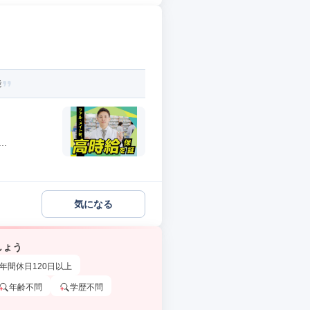
能
.
気になる
しょう
年間休日120日以上
年齢不問
学歴不問