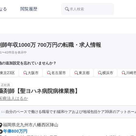
なる
閲覧履歴
求人検索
剤師年収1000万 700万円の転職・求人情報
1
〜
42
件目を表示中
地の追加設定を忘れていませんか？
東京23区
大阪市
名古屋市
東京都
横浜市
川崎
正社員
薬剤師【聖ヨハネ病院病棟業務】
医療法人はるか
自分のペースで働ける職場です/緩和ケアおよび地域包括ケア39床のアットホー
福岡県北九州市八幡西区陣山
年俸800万円