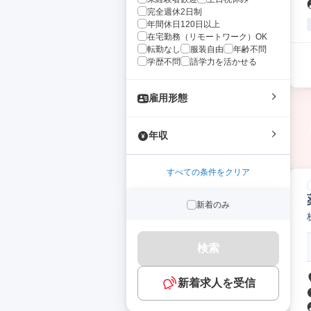
完全週休2日制
年間休日120日以上
在宅勤務（リモートワーク）OK
転勤なし
服装自由
年齢不問
学歴不問
語学力を活かせる
雇用形態
年収
すべての条件をクリア
新着のみ
検索
新着求人を受信