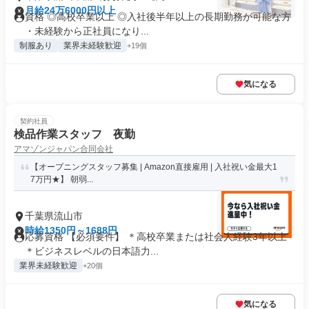
月給24万6000円以上
資格 ◎高校卒業以上 ◎入社後半年以上の長期勤務が可能な方
・未経験から正社員になり...
制服あり
業界未経験歓迎
+19個
気になる
契約社員
検品作業スタッフ 夜勤
アマゾンジャパン合同会社
【オープニングスタッフ募集 | Amazon直接雇用 | 入社祝い金最大1
7万円★】 朝弱...
千葉県流山市
時給1350円～1688円
応募資格 【必須要件】 ＊高校卒業または社会人経験3年以上
＊ビジネスレベルの日本語力...
業界未経験歓迎
+20個
気になる