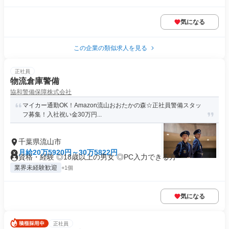
気になる
この企業の類似求人を見る
正社員
物流倉庫警備
協和警備保障株式会社
マイカー通勤OK！Amazon流山おおたかの森☆正社員警備スタッ
フ募集！入社祝い金30万円...
千葉県流山市
月給20万5920円～30万5822円
資格・経験 ◎18歳以上の男女 ◎PC入力できる方
業界未経験歓迎
+1個
気になる
正社員