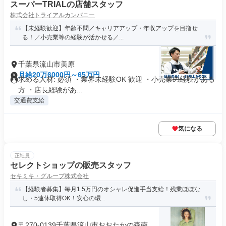
スーパーTRIALの店舗スタッフ
株式会社トライアルカンパニー
【未経験歓迎】年齢不問／キャリアアップ・年収アップを目指せ
る！／小売業等の経験が活かせる／...
千葉県流山市美原
月給20万6000円～65万円
求める人材: 必須 ・業界未経験OK 歓迎 ・小売業の経験がある
方 ・店長経験があ...
交通費支給
気になる
正社員
セレクトショップの販売スタッフ
セキミキ・グループ株式会社
【経験者募集】毎月1.5万円のオシャレ促進手当支給！残業ほぼな
し・5連休取得OK！安心の環...
〒270-0139千葉県流山市おおたかの森南