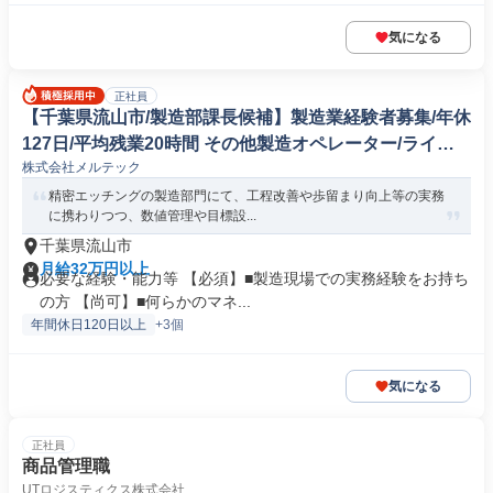
気になる
正社員
【千葉県流山市/製造部課長候補】製造業経験者募集/年休
127日/平均残業20時間 その他製造オペレーター/ライン
株式会社メルテック
マネージャー(機械/電気/電子製品専門職)
精密エッチングの製造部門にて、工程改善や歩留まり向上等の実務
に携わりつつ、数値管理や目標設...
千葉県流山市
月給32万円以上
必要な経験・能力等 【必須】■製造現場での実務経験をお持ち
の方 【尚可】■何らかのマネ...
年間休日120日以上
+3個
気になる
正社員
商品管理職
UTロジスティクス株式会社