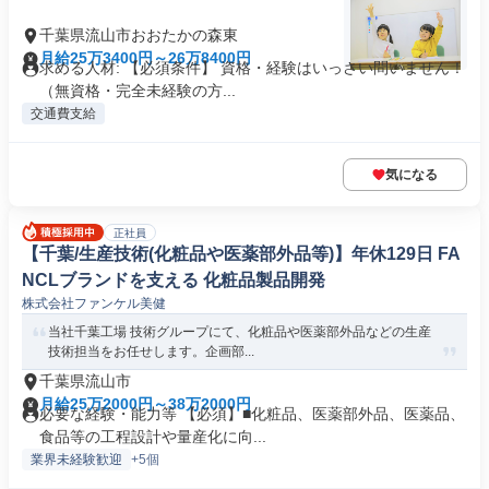
千葉県流山市おおたかの森東
月給25万3400円～26万8400円
求める人材: 【必須条件】 資格・経験はいっさい問いません！
（無資格・完全未経験の方...
交通費支給
気になる
正社員
【千葉/生産技術(化粧品や医薬部外品等)】年休129日 FA
NCLブランドを支える 化粧品製品開発
株式会社ファンケル美健
当社千葉工場 技術グループにて、化粧品や医薬部外品などの生産
技術担当をお任せします。企画部...
千葉県流山市
月給25万2000円～38万2000円
必要な経験・能力等 【必須】■化粧品、医薬部外品、医薬品、
食品等の工程設計や量産化に向...
業界未経験歓迎
+5個