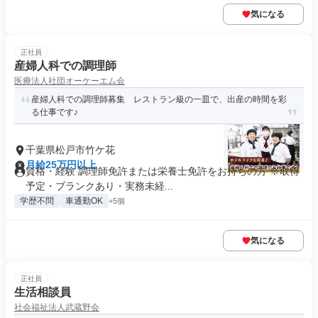
気になる
正社員
産婦人科での調理師
医療法人社団オーケーエム会
産婦人科での調理師募集 レストラン級の一皿で、出産の時間を彩
る仕事です♪
千葉県松戸市竹ケ花
月給25万円以上
資格・経験 調理師免許または栄養士免許をお持ちの方 ※取得
予定・ブランクあり・実務未経...
学歴不問
車通勤OK
+5個
気になる
正社員
生活相談員
社会福祉法人武蔵野会