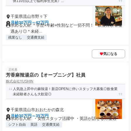
休110日以上で福利厚生充実》...
千葉県流山市野々下
月給30万円～42万円
求める人材: * 学歴×年齢×性別など一切不問！ * 飲食経験者優
遇あり◎ * 未経...
残業なし
交通費支給
気になる
正社員
芳香麻辣湯店の【オープニング】社員
株式会社YUSHIN
人気急上昇中の麻辣湯！新店OPENに伴いスタッフ大募集◎飲食業
未経験者さんも大歓迎◎
千葉県流山市おおたかの森北
月給30万円～35万円
求める人材: ・女性スタッフ活躍中 ・英語が話せる方優遇
シフト自由
英語
交通費支給