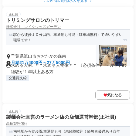
この企業の類似求人を見る
正社員
トリミングサロンのトリマー
株式会社 レイクウッズガーデン
駅から徒歩１０分以内、車通勤も可能（駐車場無料）で通いやすい
職場です！
千葉県流山市おおたかの森南
月給21万4000円～27万5000円
求める人材: ＊＊求める人物像＊＊ 《必須条件》 ・カットの
経験が１年以上ある方 ...
交通費支給
気になる
正社員
製麺会社直営のラーメン店の店舗運営幹部(正社員)
高橋製粉(株)
南柏駅から徒歩圏/車通勤も可《未経験歓迎！経験者優遇あり◎年