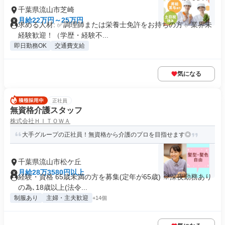
千葉県流山市芝崎
月給22万円～25万円
求める人材: ✅調理師または栄養士免許をお持ちの方 ✅業界未
経験歓迎！（学歴・経験不...
即日勤務OK
交通費支給
気になる
正社員
無資格介護スタッフ
株式会社ＨＩＴＯＷＡ
大手グループの正社員！無資格から介護のプロを目指せます◎
千葉県流山市松ケ丘
月給28万3580円以上
経験・資格 65歳未満の方を募集(定年が65歳) ※深夜勤務あり
の為､18歳以上(法令...
制服あり
主婦・主夫歓迎
+14個