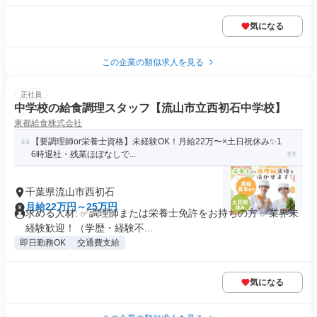
気になる
この企業の類似求人を見る
正社員
中学校の給食調理スタッフ【流山市立西初石中学校】
東都給食株式会社
【要調理師or栄養士資格】未経験OK！月給22万〜×土日祝休み✨1
6時退社・残業ほぼなしで...
千葉県流山市西初石
月給22万円～25万円
求める人材: ✅調理師または栄養士免許をお持ちの方 ✅業界未
経験歓迎！（学歴・経験不...
即日勤務OK
交通費支給
気になる