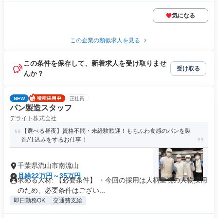
気になる
この企業の類似求人を見る
この条件を保存して、新着求人を受け取りませ
受け取る
んか？
NEW
正社員
パン製造スタッフ
デライト株式会社
【選べる昼夜】資格不問・未経験歓迎！もちふわ食感のパンを製
造/仕込みをするお仕事！
千葉県流山市南流山
月給22万円～35万円
求める人材: 【必要条件】 ・今回の採用は人柄重視の人物採用
のため、必要条件はござい...
即日勤務OK
交通費支給