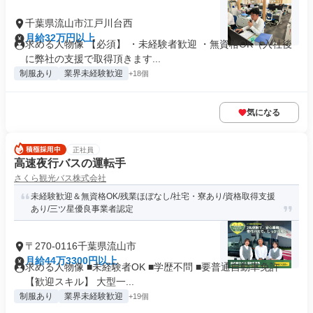
千葉県流山市江戸川台西
月給32万円以上
求める人物像 【必須】 ・未経験者歓迎 ・無資格OK（入社後
に弊社の支援で取得頂きます...
制服あり
業界未経験歓迎
+18個
気になる
正社員
高速夜行バスの運転手
さくら観光バス株式会社
未経験歓迎＆無資格OK/残業ほぼなし/社宅・寮あり/資格取得支援
あり/三ツ星優良事業者認定
〒270-0116千葉県流山市
月給44万3300円以上
求める人物像 ■未経験者OK ■学歴不問 ■要普通自動車免許
【歓迎スキル】 大型一...
制服あり
業界未経験歓迎
+19個