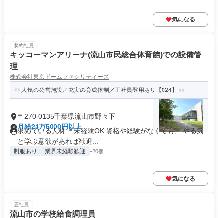
気になる
契約社員
キッコーマンアリーナ(流山市民総合体育館)での設備管
理
株式会社東京ドームファシリティーズ
人気の公営施設／充実の育成体制／正社員登用あり【024】
〒270-0135千葉県流山市野々下
月給24万5000円以上
求めている人材 ＊未経験OK 資格や経験がなくても、 やる気
と学ぶ意欲があれば歓迎...
制服あり
業界未経験歓迎
+20個
気になる
正社員
流山市の学校給食調理員