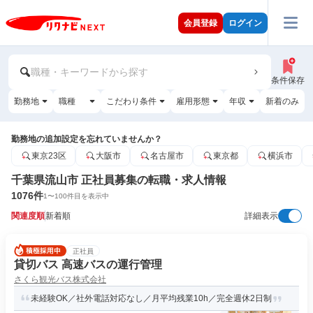
会員登録
ログイン
職種・キーワードから探す
条件保存
勤務地
職種
こだわり条件
雇用形態
年収
新着のみ
勤務地の追加設定を忘れていませんか？
東京23区
大阪市
名古屋市
東京都
横浜市
千葉県流山市 正社員募集の転職・求人情報
1076
件
1
〜
100
件目を表示中
関連度順
新着順
詳細表示
正社員
貸切バス 高速バスの運行管理
さくら観光バス株式会社
未経験OK／社外電話対応なし／月平均残業10h／完全週休2日制