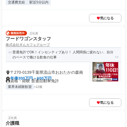
交通費支給
駅近5分以内
気になる
正社員
フードワゴンスタッフ
株式会社ぎんカフェグループ
普通免許でOK！インセンティブあり！ 人間関係に疲れない、自分
のペースで働ける飲食の仕事
〒270-0139千葉県流山市おおたかの森南
年俸300万円～600万円
資格・経験 普通自動車免許
業界未経験歓迎
+12個
気になる
正社員
介護職