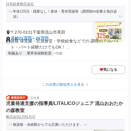
日本給食株式会社
年休125日・残業なし！産休・育休実績有（調理師or栄養士免許必
須）
〒270-0131千葉県流山市美田
月給21万円～26万円
資格 保育園・社員食堂・学校給食などでの 調理のアルバイ
ト・パート経験だけでもOK！ ...
制服あり
業界未経験歓迎
+25個
気になる
この企業の類似求人を見る
正社員
児童発達支援の指導員/LITALICOジュニア 流山おおたか
の森教室
株式会社LITALICO
無資格・未経験からでも応募いただけます。