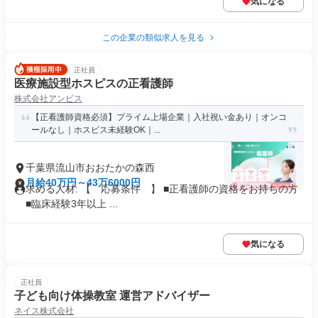
気になる
この企業の類似求人を見る
正社員
医療施設型ホスピスの正看護師
株式会社アンビス
【正看護師資格必須】プライム上場企業｜入社祝い金あり｜オンコ
ールなし｜ホスピス未経験OK｜...
千葉県流山市おおたかの森西
月給40万円～43万6000円
求める人材: 【 応募条件 】 ■正看護師の資格をお持ちの方
■臨床経験3年以上 ...
気になる
正社員
子ども向け体操教室 運営アドバイザー
ネイス株式会社