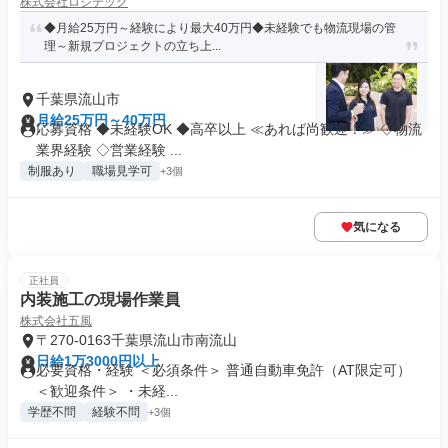
株式会社ロジテック
◆月給25万円～経験により最大40万円◆未経験でも物流現場の管
理～新規プロジェクトの立ち上...
千葉県流山市
月給25万円～40万円
応募資格 ◆未経験OK ◆高卒以上 ≪あれば尚歓迎！≫ ◇物流
業界経験 ◇営業経験 ...
制服あり
職場見学可
+3個
気になる
正社員
内装施工の現場作業員
株式会社五風
〒270-0163千葉県流山市南流山
日給1万3000円以上
必要資格・経験 ＜必須条件＞ 普通自動車免許（AT限定可）
＜歓迎条件＞ ・未経...
学歴不問
経験不問
+3個