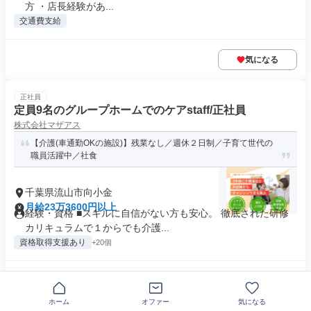
方 ・店長経験があ...
交通費支給
気になる
正社員
定員9名のグループホームでのケアstaff/正社員
株式会社マザアス
【介護(車通勤OKの施設)】残業なし／週休２日制／子育て世代の
職員活躍中／社食
千葉県流山市向小金
月給23万3600円以上
経験・資格 ■スキルに自信がない方も安心。 徹底された研修
カリキュラムで１からでも介護...
資格取得支援あり
+20個
気になる
ホーム
オファー
気になる