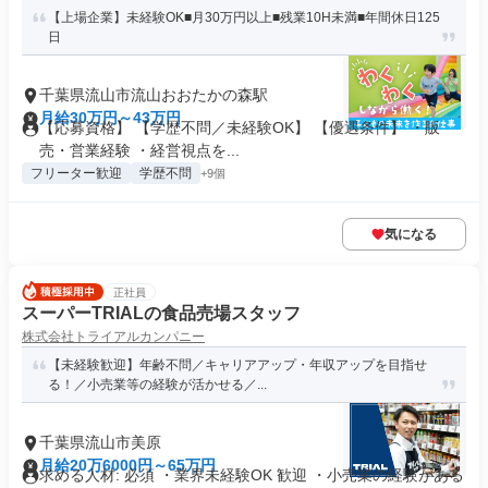
【上場企業】未経験OK■月30万円以上■残業10H未満■年間休日125
日
千葉県流山市流山おおたかの森駅
月給30万円～43万円
【応募資格】 【学歴不問／未経験OK】 【優遇条件】 ・販
売・営業経験 ・経営視点を...
フリーター歓迎
学歴不問
+9個
気になる
正社員
スーパーTRIALの食品売場スタッフ
株式会社トライアルカンパニー
【未経験歓迎】年齢不問／キャリアアップ・年収アップを目指せ
る！／小売業等の経験が活かせる／...
千葉県流山市美原
月給20万6000円～65万円
求める人材: 必須 ・業界未経験OK 歓迎 ・小売業の経験がある