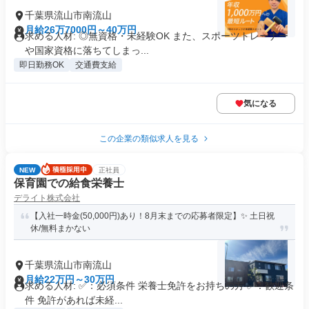
千葉県流山市南流山
月給26万7000円～40万円
求める人材: ◎無資格・未経験OK また、スポーツトレーナー
や国家資格に落ちてしまっ...
即日勤務OK
交通費支給
気になる
この企業の類似求人を見る
NEW
正社員
保育園での給食栄養士
デライト株式会社
【入社一時金(50,000円)あり！8月末までの応募者限定】✨ 土日祝
休/無料まかない
千葉県流山市南流山
月給22万円～30万円
求める人材: ✅：必須条件 栄養士免許をお持ちの方 ✅：歓迎条
件 免許があれば未経...