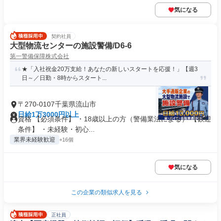
気になる
契約社員
大型物流センターの施設警備/D6-6
第一警備保障株式会社
★「入社祝金20万支給！あなたの新しいスタートを応援！」【週3
日～／日勤・8時からスタート...
〒270-0107千葉県流山市
日給1万3000円以上
資格 【必須条件】 ・18歳以上の方（警備業法による） 【歓迎
条件】 ・未経験・初心...
業界未経験歓迎
+16個
気になる
この企業の類似求人を見る
正社員