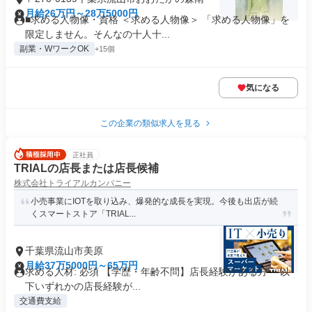
月給26万円～28万5000円
■求める人物像・資格 ＜求める人物像＞ 「求める人物像」を
限定しません。そんなの十人十...
副業・WワークOK
+15個
気になる
この企業の類似求人を見る
正社員
TRIALの店長または店長候補
株式会社トライアルカンパニー
小売事業にIOTを取り込み、爆発的な成長を実現。今後も出店が続
くスマートストア「TRIAL...
千葉県流山市美原
月給37万5000円～65万円
求める人材: 必須 【学歴・年齢不問】店長経験がある方 ～以
下いずれかの店長経験が...
交通費支給