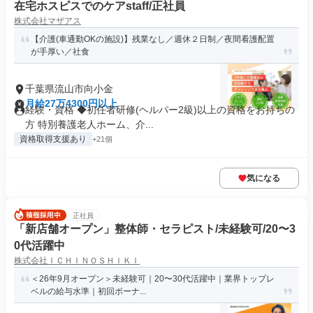
在宅ホスピスでのケアstaff/正社員
株式会社マザアス
【介護(車通勤OKの施設)】残業なし／週休２日制／夜間看護配置
が手厚い／社食
千葉県流山市向小金
月給27万4300円以上
経験・資格 ◆初任者研修(ヘルパー2級)以上の資格をお持ちの
方 特別養護老人ホーム、介...
資格取得支援あり
+21個
気になる
正社員
「新店舗オープン」整体師・セラピスト/未経験可/20〜3
0代活躍中
株式会社ＩＣＨＩＮＯＳＨＩＫＩ
＜26年9月オープン＞未経験可｜20〜30代活躍中｜業界トップレ
ベルの給与水準｜初回ボーナ...