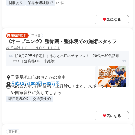
制服あり
業界未経験歓迎
+27個
気になる
正社員
《オープニング》整骨院・整体院での施術スタッフ
株式会社ＩＣＨＩＮＯＳＨＩＫＩ
【10月OPEN予定】ふるさと出店のチャンス！｜20代〜30代活躍
中！｜無資格OK｜未経験...
千葉県流山市おおたかの森南
月給25万3000円～35万円
求める人材: ◎無資格・未経験OK また、スポーツトレーナー
や国家資格に落ちてしまっ...
即日勤務OK
交通費支給
気になる
正社員