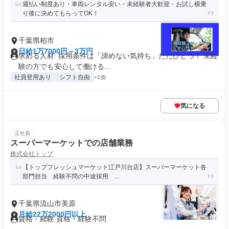
週払い制度あり・車両レンタル安い・未経験者大歓迎・お試し横乗
り後に決めてもらってOK！
千葉県柏市
日給1万7000円～3万円
求める人材: 採用条件は「諦めない気持ち」ただひとつ！ 未経
験の方でも安心して働ける...
社員登用あり
シフト自由
+1個
気になる
正社員
スーパーマーケットでの店舗業務
株式会社トップ
【トップフレッシュマーケット江戸川台店】スーパーマーケット各
部門担当 経験不問の中途採用 ...
千葉県流山市美原
月給22万2000円以上
資格・経験 資格・経験不問