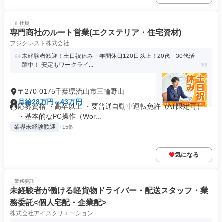
正社員
専門商社のルート営業(エクステリア・住宅資材)
フジクレスト株式会社
未経験者歓迎！土日祝休み・年間休日120日以上！20代・30代活
躍中！ 安定もワークライ...
〒270-0175千葉県流山市三輪野山
月給28万円～43万円
応募資格 ・⾼卒以上 ・要普通⾃動⾞運転免許（AT限定可）
・基本的なPC操作（Wor...
業界未経験歓迎
+15個
気になる
業務委託
未経験者が働ける軽貨物ドライバー・配送スタッフ・業
務委託<個人宅配・企業配>
株式会社アイズクリエーション