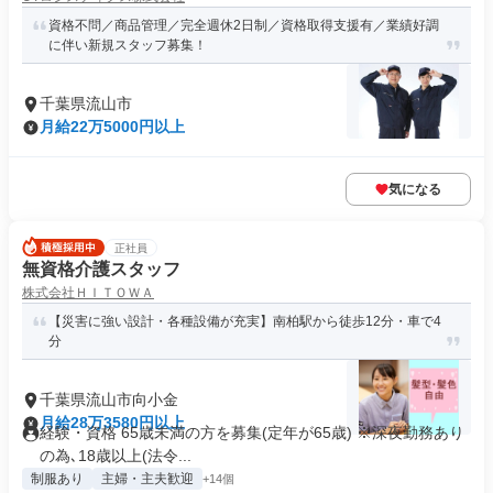
資格不問／商品管理／完全週休2日制／資格取得支援有／業績好調
に伴い新規スタッフ募集！
千葉県流山市
月給22万5000円以上
気になる
正社員
無資格介護スタッフ
株式会社ＨＩＴＯＷＡ
【災害に強い設計・各種設備が充実】南柏駅から徒歩12分・車で4
分
千葉県流山市向小金
月給28万3580円以上
経験・資格 65歳未満の方を募集(定年が65歳) ※深夜勤務あり
の為､18歳以上(法令...
制服あり
主婦・主夫歓迎
+14個