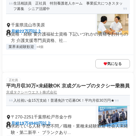
生活相談員 正社員 特別養護老人ホーム 事業拡大につきスタッ
フ募集 シニア活躍中
千葉県流山市美原
月給22万円以上
資格・経験 要介護福祉士資格 下記いづれかの資格をお持ちの
方 介護支援専門員資格、社...
業界未経験歓迎
+4個
気になる
正社員
平均月収30万×未経験OK 京成グループのタクシー乗務員
京成タクシーウエスト株式会社
入社祝い金15万支給！普通免許で応募OK！平均月収30万円★
〒270-2251千葉県松戸市金ケ作
月給19万4940円以上
求めている人材 学歴不問／職種・業種未経験歓迎 社会人未経
験・第二新卒・ ブランクあり...