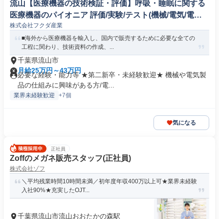
流山【医療機器の技術検証・評価】呼吸・睡眠に関する
医療機器のパイオニア 評価/実験/テスト(機械/電気/電子
株式会社フクダ産業
製品専門職)
■海外から医療機器を輸入し、国内で販売するために必要な全ての
工程に関わり、技術資料の作成、...
千葉県流山市
月給25万円～43万円
必要な経験・能力等 ★第二新卒・未経験歓迎★ 機械や電気製
品の仕組みに興味がある方/電...
業界未経験歓迎
+7個
気になる
正社員
Zoffのメガネ販売スタッフ(正社員)
株式会社ゾフ
＼平均残業時間10時間未満／初年度年収400万以上可★業界未経験
入社90%★充実したOJT...
千葉県流山市流山おおたかの森駅