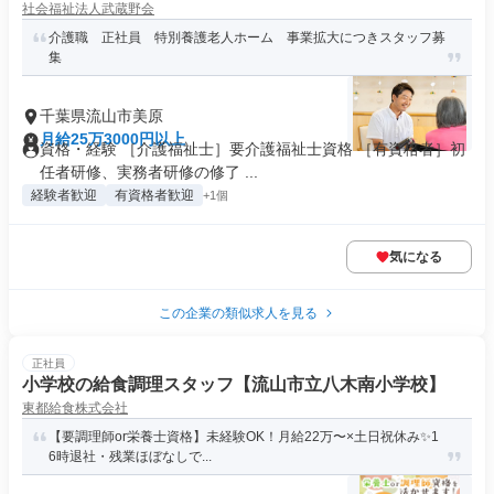
社会福祉法人武蔵野会
介護職 正社員 特別養護老人ホーム 事業拡大につきスタッフ募
集
千葉県流山市美原
月給25万3000円以上
資格・経験 ［介護福祉士］要介護福祉士資格 ［有資格者］初
任者研修、実務者研修の修了 ...
経験者歓迎
有資格者歓迎
+1個
気になる
この企業の類似求人を見る
正社員
小学校の給食調理スタッフ【流山市立八木南小学校】
東都給食株式会社
【要調理師or栄養士資格】未経験OK！月給22万〜×土日祝休み✨1
6時退社・残業ほぼなしで...