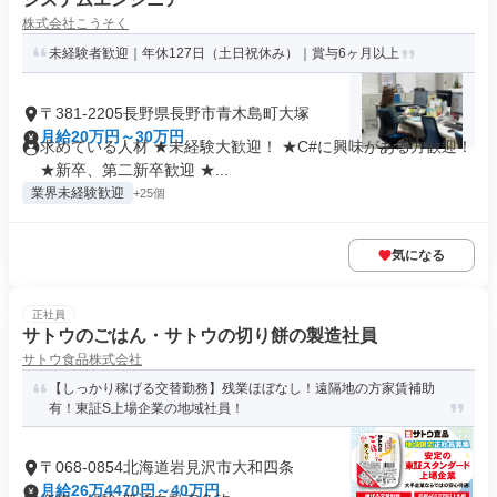
株式会社こうそく
未経験者歓迎｜年休127日（土日祝休み）｜賞与6ヶ月以上
〒381-2205長野県長野市青木島町大塚
月給20万円～30万円
求めている人材 ★未経験大歓迎！ ★C#に興味がある方歓迎！
★新卒、第二新卒歓迎 ★...
業界未経験歓迎
+25個
気になる
正社員
サトウのごはん・サトウの切り餅の製造社員
サトウ食品株式会社
【しっかり稼げる交替勤務】残業ほぼなし！遠隔地の方家賃補助
有！東証S上場企業の地域社員！
〒068-0854北海道岩見沢市大和四条
月給26万4470円～40万円