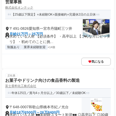
営業事務
株式会社オンテック
【25歳以下限定】⭐未経験OK⭐面接確約⭐完週休2日の土日休
〒491-0826愛知県一宮市丹陽町三ツ井
月給21万円～25万円
求めている人材 【必須条件】 ・高卒以上 【こんな方にピッタ
リ】 ・初めてのことに挑...
制服あり
業界未経験歓迎
+14個
気になる
正社員
お菓子やドリンク向けの食品香料の製造
富士香料化工株式会社
年休125日／賞与4ヶ月分以上／30歳以下／未経験OK
〒648-0007和歌山県橋本市紀ノ光台
月給18万6500円～26万8400円
求めている人材 ■■未経験スタート歓迎■■ ◎高卒以上 ◎30歳