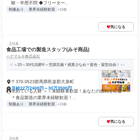
験・学歴不問 ◆フリーター...
制服あり
業界未経験歓迎
+15個
気になる
正社員
食品工場での製造スタッフ(みそ商品)
ハナマルキ株式会社
＜20～30代活躍中＞空調完備＊残業少なめ＊髪色・髪型自由！
〒370-0523群馬県邑楽郡大泉町
月給22万2400円～30万3500円
求めている人材 ＜＜未経験者歓迎！あなたの挑戦を応援＞＞
＊食品製造の業界未経験歓迎！...
制服あり
業界未経験歓迎
+15個
気になる
正社員