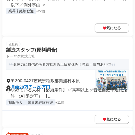
以下／例外事由 ＜...
業界未経験歓迎
+22個
気になる
正社員
製造スタッフ(原料調合)
トーヤク株式会社
💪体力に自信のある方歓迎💪土日祝休み！昇給・賞与あり◎
〒300-0421茨城県稲敷郡美浦村木原
月給20万円～28万円
求めている人材 【必須条件】 ✅高卒以上 ✅普通自動車運転免
許 （AT限定可） 【...
制服あり
業界未経験歓迎
+11個
気になる