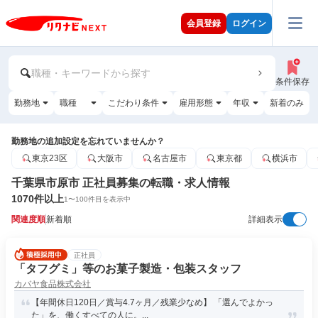
会員登録
ログイン
職種・キーワードから探す
条件保存
勤務地
職種
こだわり条件
雇用形態
年収
新着のみ
勤務地の追加設定を忘れていませんか？
東京23区
大阪市
名古屋市
東京都
横浜市
千葉県市原市 正社員募集の転職・求人情報
1070
件以上
1
〜
100
件目を表示中
関連度順
新着順
詳細表示
正社員
「タフグミ」等のお菓子製造・包装スタッフ
カバヤ食品株式会社
【年間休日120日／賞与4.7ヶ月／残業少なめ】 「選んでよかっ
た」を、働くすべての人に。...