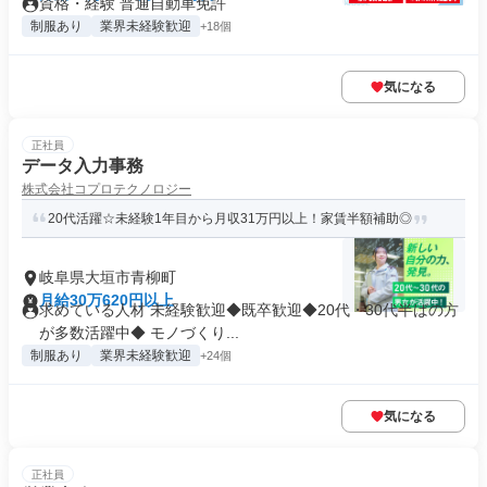
資格・経験 普通自動車免許
制服あり
業界未経験歓迎
+18個
気になる
正社員
データ入力事務
株式会社コプロテクノロジー
20代活躍☆未経験1年目から月収31万円以上！家賃半額補助◎
岐阜県大垣市青柳町
月給30万620円以上
求めている人材 未経験歓迎◆既卒歓迎◆20代・30代半ばの方
が多数活躍中◆ モノづくり...
制服あり
業界未経験歓迎
+24個
気になる
正社員