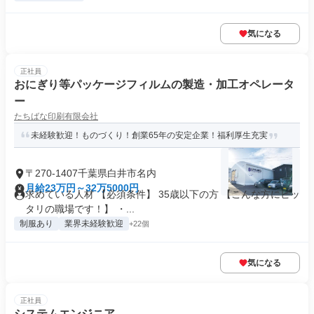
気になる
正社員
おにぎり等パッケージフィルムの製造・加工オペレータ
ー
たちばな印刷有限会社
未経験歓迎！ものづくり！創業65年の安定企業！福利厚生充実
〒270-1407千葉県白井市名内
月給23万円～32万5000円
求めている人材 【必須条件】 35歳以下の方 【こんな方にピッ
タリの職場です！】 ・...
制服あり
業界未経験歓迎
+22個
気になる
正社員
システムエンジニア