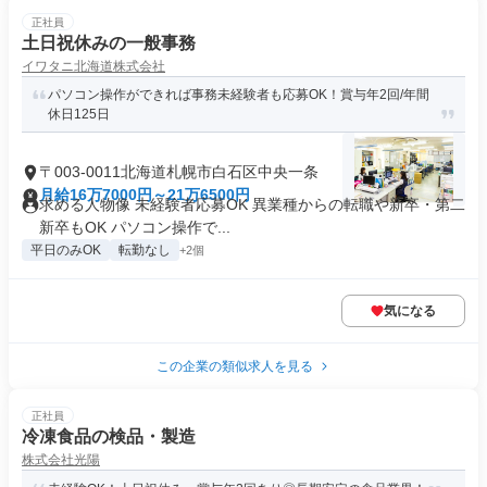
正社員
土日祝休みの一般事務
イワタニ北海道株式会社
パソコン操作ができれば事務未経験者も応募OK！賞与年2回/年間
休日125日
〒003-0011北海道札幌市白石区中央一条
月給16万7000円～21万6500円
求める人物像 未経験者応募OK 異業種からの転職や新卒・第二
新卒もOK パソコン操作で...
平日のみOK
転勤なし
+2個
気になる
この企業の類似求人を見る
正社員
冷凍食品の検品・製造
株式会社光陽