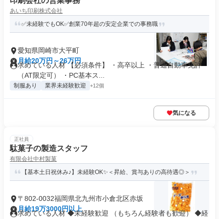
印刷会社の営業事務
あいち印刷株式会社
✅未経験でもOK✅創業70年超の安定企業での事務職
愛知県岡崎市大平町
月給20万円～26万円
求めている人材 【必須条件】 ・高卒以上 ・普通自動車免許
（AT限定可） ・PC基本ス...
制服あり
業界未経験歓迎
+12個
気になる
正社員
駄菓子の製造スタッフ
有限会社中村製菓
【基本土日祝休み♪】未経験OK✨＜昇給、賞与ありの高待遇◎＞
〒802-0032福岡県北九州市小倉北区赤坂
月給19万3000円以上
求めている人材 ◆未経験歓迎 （もちろん経験者も歓迎） ◆経