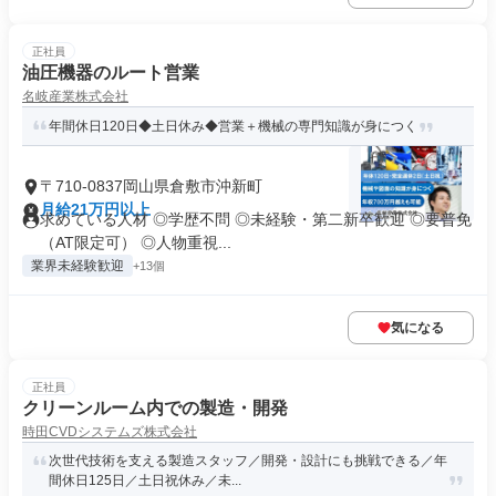
正社員
油圧機器のルート営業
名岐産業株式会社
年間休日120日◆土日休み◆営業＋機械の専門知識が身につく
〒710-0837岡山県倉敷市沖新町
月給21万円以上
求めている人材 ◎学歴不問 ◎未経験・第二新卒歓迎 ◎要普免
（AT限定可） ◎人物重視...
業界未経験歓迎
+13個
気になる
正社員
クリーンルーム内での製造・開発
時田CVDシステムズ株式会社
次世代技術を支える製造スタッフ／開発・設計にも挑戦できる／年
間休日125日／土日祝休み／未...