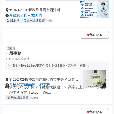
〒940-2126新潟県長岡市西津町
月給20万円～32万円
制服あり
業界未経験歓迎
+9個
気になる
正社員
一般事務
トモプロ株式会社
【設立40年以上の安定企業】週休2日制×福利厚生充実
〒252-0245神奈川県相模原市中央区田名塩
田
月給20万8500円～27万円
求めている人材 ＜未経験大歓迎！＞ 高卒以上、パソコン操作
ができる方（Excel・Wo...
業界未経験歓迎
+13個
気になる