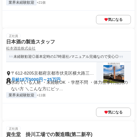
業界未経験歓迎
+21個
気になる
正社員
日本酒の製造スタッフ
松本酒造株式会社
未経験歓迎◎基本定時の17時退社♪マニュアル完備なので安心◎
〒612-8205京都府京都市伏見区横大路三栖
大黒町
月給18万5000円～25万円
求めている人材 ・未経験OK ・学歴不問 ・体力仕事に抵抗の
ない方 ＼こんな方にピッ...
業界未経験歓迎
+11個
気になる
正社員
資生堂 掛川工場での製造職(第二新卒)