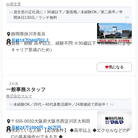
㈱資生堂
資生堂の正社員に！30歳以下／製造職／未経験OK／第二新卒／年
間休日130日／ランチ無料
静岡県掛川市長谷
月給18万560円以上
資格・経験 高卒以上、経験不問 ※30歳以下（長期勤続による
キャリア形成のため）
気になる
正社員
一般事務スタッフ
株式会社マルマ
未経験OK／20代～40代多数活躍中／24期連続で昇給中！
〒555-0032大阪府大阪市西淀川区大和田
月給24万1000円～26万円
求めている人材 【必須条件】 ◆高卒以上 ◆エクセルなどのP
Cの基本操作ができる方 ◆...