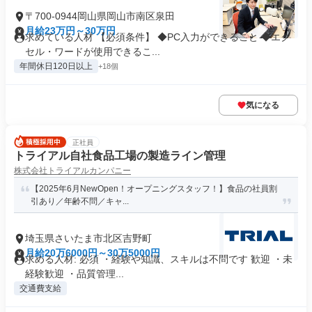
〒700-0944岡山県岡山市南区泉田
月給23万円～30万円
求めている人材 【必須条件】 ◆PC入力ができること ◆エク
セル・ワードが使用できるこ...
年間休日120日以上
+18個
気になる
正社員
トライアル自社食品工場の製造ライン管理
株式会社トライアルカンパニー
【2025年6月NewOpen！オープニングスタッフ！】食品の社員割
引あり／年齢不問／キャ...
埼玉県さいたま市北区吉野町
月給20万6000円～30万5000円
求める人材: 必須 ・経験や知識、スキルは不問です 歓迎 ・未
経験歓迎 ・品質管理...
交通費支給