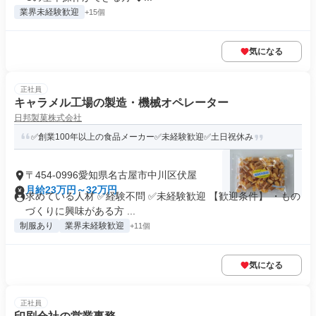
業界未経験歓迎
+15個
気になる
正社員
キャラメル工場の製造・機械オペレーター
日邦製菓株式会社
✅創業100年以上の食品メーカー✅未経験歓迎✅土日祝休み
〒454-0996愛知県名古屋市中川区伏屋
月給23万円～32万円
求めている人材 ✅経験不問 ✅未経験歓迎 【歓迎条件】 ・もの
づくりに興味がある方 ...
制服あり
業界未経験歓迎
+11個
気になる
正社員