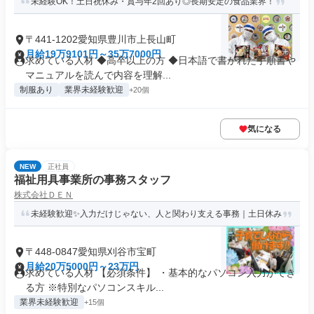
未経験OK！土日祝休み・賞与年2回あり◎長期安定の食品業界！
〒441-1202愛知県豊川市上長山町
月給19万9101円～35万7000円
求めている人材 ◆高卒以上の方 ◆日本語で書かれた手順書や
マニュアルを読んで内容を理解...
制服あり
業界未経験歓迎
+20個
気になる
NEW
正社員
福祉用具事業所の事務スタッフ
株式会社ＤＥＮ
未経験歓迎✨入力だけじゃない、人と関わり支える事務｜土日休み
〒448-0847愛知県刈谷市宝町
月給20万5000円～23万円
求めている人材 【必須条件】 ・基本的なパソコン入力ができ
る方 ※特別なパソコンスキル...
業界未経験歓迎
+15個