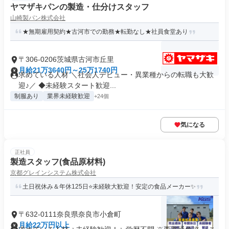
ヤマザキパンの製造・仕分けスタッフ
山崎製パン株式会社
★無期雇用契約★古河市での勤務★転勤なし★社員食堂あり
〒306-0206茨城県古河市丘里
月給21万3640円～25万1740円
求めている人材 ＼社会人デビュー・異業種からの転職も大歓
迎♪／ ◆未経験スタート歓迎...
制服あり
業界未経験歓迎
+24個
気になる
正社員
製造スタッフ(食品原材料)
京都グレインシステム株式会社
土日祝休み＆年休125日⭐未経験大歓迎！安定の食品メーカー✨
〒632-0111奈良県奈良市小倉町
月給22万円以上