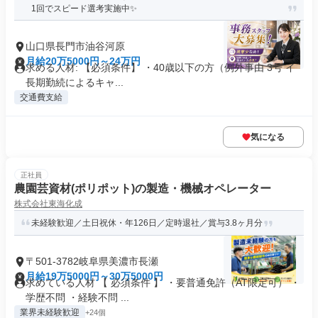
1回でスピード選考実施中✨
山口県長門市油谷河原
月給20万5000円～24万円
求める人材: 【必須条件】 ・40歳以下の方（例外事由 3号 イ
長期勤続によるキャ...
交通費支給
気になる
正社員
農園芸資材(ポリポット)の製造・機械オペレーター
株式会社東海化成
未経験歓迎／土日祝休・年126日／定時退社／賞与3.8ヶ月分
〒501-3782岐阜県美濃市長瀬
月給19万5000円～30万5000円
求めている人材 【 必須条件 】 ・要普通免許（AT限定可） ・
学歴不問 ・経験不問 ...
業界未経験歓迎
+24個