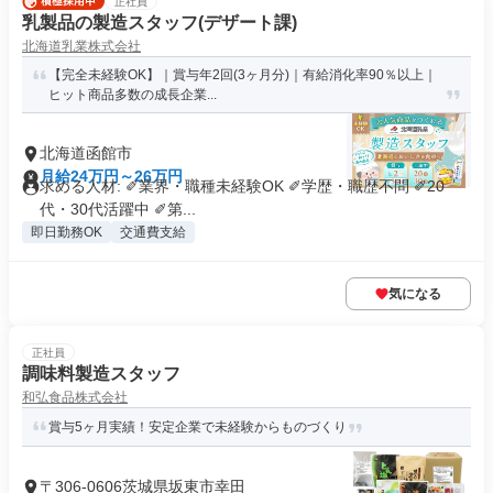
正社員
乳製品の製造スタッフ(デザート課)
北海道乳業株式会社
【完全未経験OK】｜賞与年2回(3ヶ月分)｜有給消化率90％以上｜
ヒット商品多数の成長企業...
北海道函館市
月給24万円～26万円
求める人材: ✐業界・職種未経験OK ✐学歴・職歴不問 ✐20
代・30代活躍中 ✐第...
即日勤務OK
交通費支給
気になる
正社員
調味料製造スタッフ
和弘食品株式会社
賞与5ヶ月実績！安定企業で未経験からものづくり
〒306-0606茨城県坂東市幸田