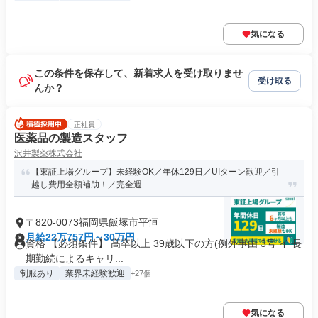
気になる
この条件を保存して、新着求人を受け取りませ
受け取る
んか？
正社員
医薬品の製造スタッフ
沢井製薬株式会社
【東証上場グループ】未経験OK／年休129日／UIターン歓迎／引
越し費用全額補助！／完全週...
〒820-0073福岡県飯塚市平恒
月給22万757円～30万円
資格 【必須条件】 高卒以上 39歳以下の方(例外事由 3号 イ 長
期勤続によるキャリ...
制服あり
業界未経験歓迎
+27個
気になる