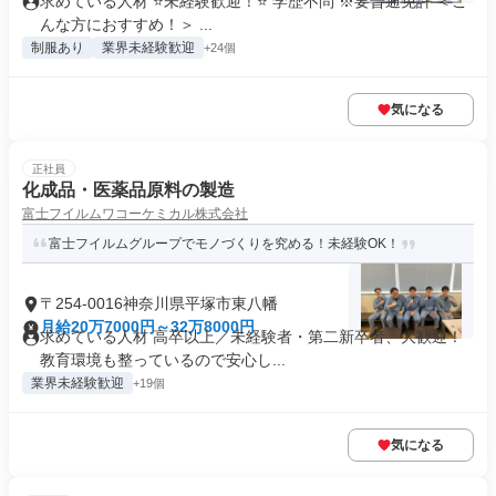
求めている人材 ⭐未経験歓迎！⭐ 学歴不問 ※要普通免許 ＜こ
んな方におすすめ！＞ ...
制服あり
業界未経験歓迎
+24個
気になる
正社員
化成品・医薬品原料の製造
富士フイルムワコーケミカル株式会社
富士フイルムグループでモノづくりを究める！未経験OK！
〒254-0016神奈川県平塚市東八幡
月給20万7000円～32万8000円
求めている人材 高卒以上／未経験者・第二新卒者、大歓迎！
教育環境も整っているので安心し...
業界未経験歓迎
+19個
気になる