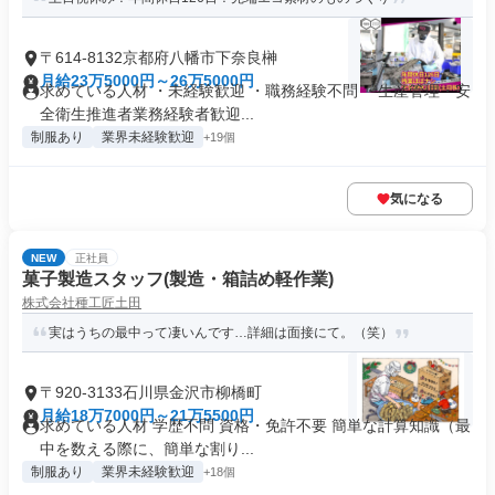
〒614-8132京都府八幡市下奈良榊
月給23万5000円～26万5000円
求めている人材 ・未経験歓迎 ・職務経験不問 ・生産管理・安
全衛生推進者業務経験者歓迎...
制服あり
業界未経験歓迎
+19個
気になる
NEW
正社員
菓子製造スタッフ(製造・箱詰め軽作業)
株式会社種工匠土田
実はうちの最中って凄いんです…詳細は面接にて。（笑）
〒920-3133石川県金沢市柳橋町
月給18万7000円～21万5500円
求めている人材 学歴不問 資格・免許不要 簡単な計算知識（最
中を数える際に、簡単な割り...
制服あり
業界未経験歓迎
+18個