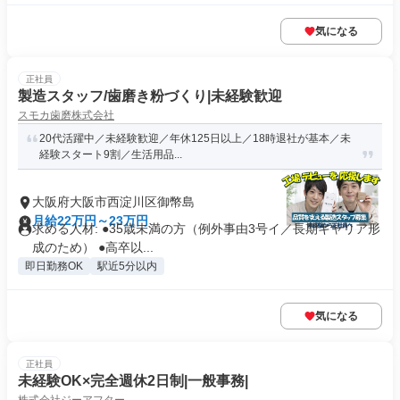
気になる
正社員
製造スタッフ/歯磨き粉づくり|未経験歓迎
スモカ歯磨株式会社
20代活躍中／未経験歓迎／年休125日以上／18時退社が基本／未
経験スタート9割／生活用品...
大阪府大阪市西淀川区御幣島
月給22万円～23万円
求める人材: ●35歳未満の方（例外事由3号イ／長期キャリア形
成のため） ●高卒以...
即日勤務OK
駅近5分以内
気になる
正社員
未経験OK×完全週休2日制|一般事務|