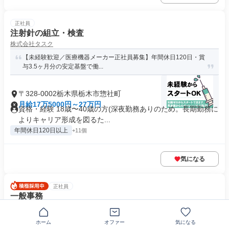
正社員
注射針の組立・検査
株式会社タスク
【未経験歓迎／医療機器メーカー正社員募集】年間休日120日・賞
与3.5ヶ月分の安定基盤で働...
〒328-0002栃木県栃木市惣社町
月給17万5000円～27万円
資格・経験 18歳〜40歳の方(深夜勤務ありのため。長期勤務に
よりキャリア形成を図るた...
年間休日120日以上
+11個
気になる
正社員
一般事務
株式会社介助
未経験歓迎！残業ほぼなし/賞与年2回◆PC操作ができればOK
ホーム
オファー
気になる