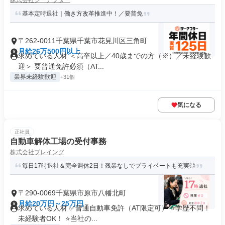
株式会社ジーアフター
基本定時退社｜働き方改革推進中！／要普免
〒262-0011千葉県千葉市花見川区三角町
月給26万500円以上
求めている人材 ＜高卒以上／40歳までの方（※）／未経験歓
迎＞ 要普通免許必須（AT...
業界未経験歓迎
+31個
気になる
正社員
自動車解体工場の受付事務
株式会社ブレイング
毎日17時退社＆完全週休2日！残業なしでプライベートも充実◎
〒290-0069千葉県市原市八幡北町
月給20万円～25万円
求めている人材 ✅普通自動車免許（AT限定可） ⭐学歴不問！
未経験者OK！ ⭐当社の...