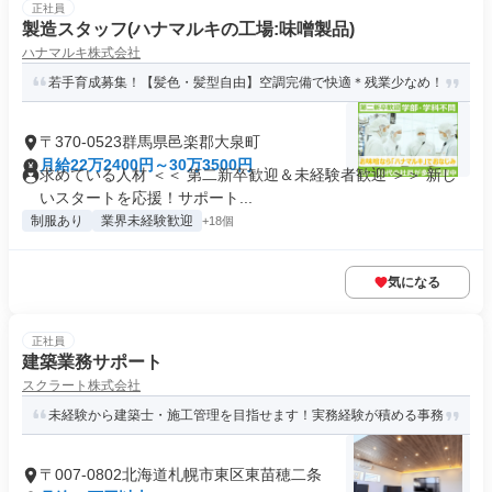
正社員
製造スタッフ(ハナマルキの工場:味噌製品)
ハナマルキ株式会社
若手育成募集！【髪色・髪型自由】空調完備で快適＊残業少なめ！
〒370-0523群馬県邑楽郡大泉町
月給22万2400円～30万3500円
求めている人材 ＜＜ 第二新卒歓迎＆未経験者歓迎 ＞＞ 新し
いスタートを応援！サポート...
制服あり
業界未経験歓迎
+18個
気になる
正社員
建築業務サポート
スクラート株式会社
未経験から建築士・施工管理を目指せます！実務経験が積める事務
〒007-0802北海道札幌市東区東苗穂二条