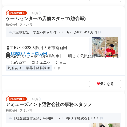
正社員
ゲームセンターの店舗スタッフ(総合職)
株式会社アミパラ
未経験歓迎｜学歴不問★年休120日★年収400~450万円
〒574-0023大阪府大東市南新田
月給28万円～31万円
求めている人材 【必須条件】 ・明るく元気に仕事を全力で楽
しめる方 ・コミュニケーショ...
制服あり
業界未経験歓迎
+19個
気になる
正社員
アミューズメント運営会社の事務スタッフ
株式会社アミパラ
【履歴書送付必須】年間休日120日/事務未経験者もOK！