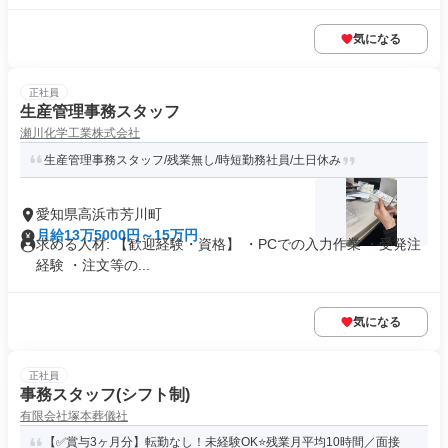
気になる
正社員
生産管理事務スタッフ
瀬川化学工業株式会社
生産管理事務スタッフ/残業無し/時短勤務社員/土日休み
愛知県高浜市芳川町
月給13万5000円～15万円
求める人材: 【歓迎経験・資格】 ・PCでの入力作業 ・受発注
経験 ・注文等の...
気になる
正社員
事務スタッフ(シフト制)
有限会社塚本葬儀社
【✅賞与3ヶ月分】転勤なし！未経験OK⭐残業月平均10時間／面接