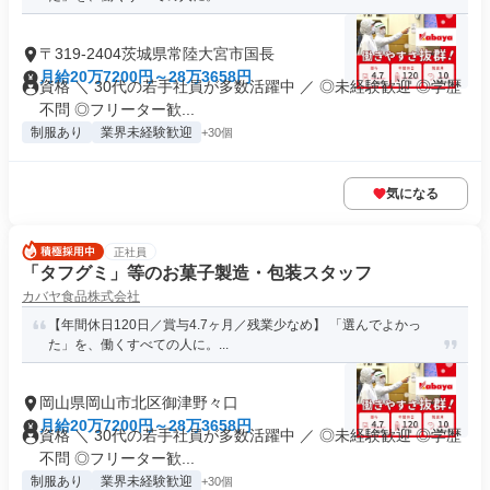
〒319-2404茨城県常陸大宮市国長
月給20万7200円～28万3658円
資格 ＼ 30代の若手社員が多数活躍中 ／ ◎未経験歓迎 ◎学歴
不問 ◎フリーター歓...
制服あり
業界未経験歓迎
+30個
気になる
正社員
「タフグミ」等のお菓子製造・包装スタッフ
カバヤ食品株式会社
【年間休日120日／賞与4.7ヶ月／残業少なめ】 「選んでよかっ
た」を、働くすべての人に。...
岡山県岡山市北区御津野々口
月給20万7200円～28万3658円
資格 ＼ 30代の若手社員が多数活躍中 ／ ◎未経験歓迎 ◎学歴
不問 ◎フリーター歓...
制服あり
業界未経験歓迎
+30個