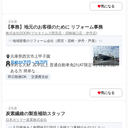
気になる
正社員
【事務】地元のお客様のために リフォーム事務
株式会社DOOR(プロタイムズ西宮店・尼崎塚口店・伊丹店)
地域密着のリフォーム会社（西宮・尼崎・伊丹・芦屋）
兵庫県西宮市上甲子園
月給20万円～35万円
求める人材: 高卒以上 普通自動車免許(AT限定可) 社会常識の
ある方 簡単な...
即日勤務OK
交通費支給
気になる
正社員
炭素繊維の製造補助スタッフ
日本ポリマー産業株式会社
土日祝休み！年間休日126日！先端エコ素材のものづくり