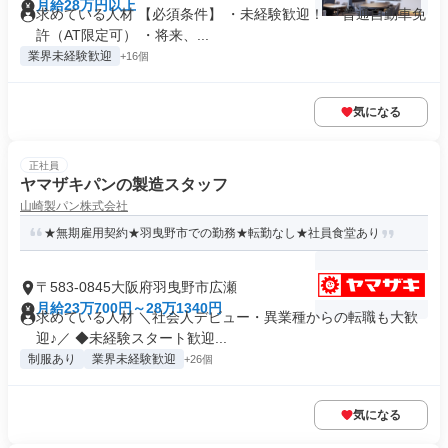
月給28万円以上
求めている人材 【必須条件】 ・未経験歓迎！ ・普通自動車免
許（AT限定可） ・将来、...
業界未経験歓迎
+16個
気になる
正社員
ヤマザキパンの製造スタッフ
山崎製パン株式会社
★無期雇用契約★羽曳野市での勤務★転勤なし★社員食堂あり
〒583-0845大阪府羽曳野市広瀬
月給23万700円～28万1340円
求めている人材 ＼社会人デビュー・異業種からの転職も大歓
迎♪／ ◆未経験スタート歓迎...
制服あり
業界未経験歓迎
+26個
気になる