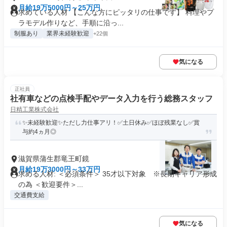
月給19万5000円～25万円
求めている人材 【こんな方にピッタリの仕事です】 料理やプ
ラモデル作りなど、手順に沿っ...
制服あり
業界未経験歓迎
+22個
気になる
正社員
社有車などの点検手配やデータ入力を行う総務スタッフ
日精工業株式会社
✨未経験歓迎✨ただし力仕事アリ！✅土日休み✅ほぼ残業なし✅賞
与約4ヵ月◎
滋賀県蒲生郡竜王町鏡
月給19万3000円～33万円
求める人材: ＜必須条件＞ 35才以下対象 ※長期キャリア形成
の為 ＜歓迎要件＞...
交通費支給
気になる