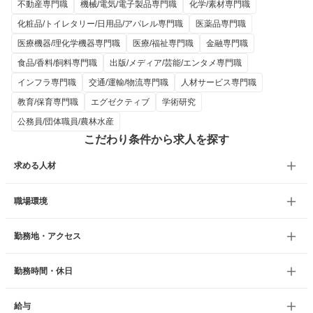
不動産専門職
機械/電気/電子製品専門職
化学/素材専門職
化粧品/トイレタリー/日用品/アパレル専門職
医薬品専門職
医療機器/理化学機器専門職
医療/福祉専門職
金融専門職
食品/香料/飼料専門職
出版/メディア/芸能/エンタメ専門職
インフラ専門職
交通/運輸/物流専門職
人材サービス専門職
教育/保育専門職
エグゼクティブ
学術研究
公務員/団体職員/農林水産
こだわり条件から求人を探す
求める人材
職場環境
勤務地・アクセス
勤務時間・休日
給与