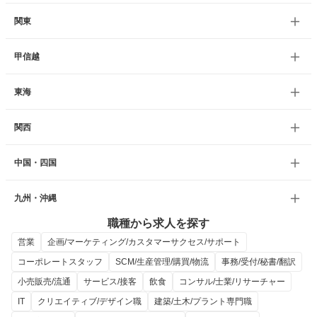
関東
甲信越
東海
関西
中国・四国
九州・沖縄
職種から求人を探す
営業
企画/マーケティング/カスタマーサクセス/サポート
コーポレートスタッフ
SCM/生産管理/購買/物流
事務/受付/秘書/翻訳
小売販売/流通
サービス/接客
飲食
コンサル/士業/リサーチャー
IT
クリエイティブ/デザイン職
建築/土木/プラント専門職