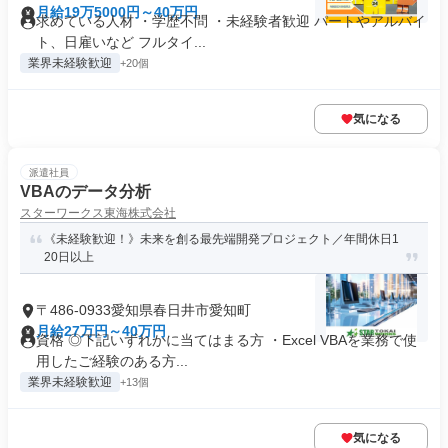
月給19万5000円～40万円
求めている人材 ・学歴不問 ・未経験者歓迎 パートやアルバイ
ト、日雇いなど フルタイ...
業界未経験歓迎
+20個
気になる
派遣社員
VBAのデータ分析
スターワークス東海株式会社
《未経験歓迎！》未来を創る最先端開発プロジェクト／年間休日1
20日以上
〒486-0933愛知県春日井市愛知町
月給27万円～40万円
資格 ◎下記いずれかに当てはまる方 ・Excel VBAを業務で使
用したご経験のある方...
業界未経験歓迎
+13個
気になる