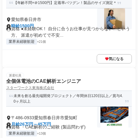
【年齢不問×＠1500円】定着率バツグン！製品のサイズ測定＊
愛知県春日井市
時給1500円
資格 ●未経験OK！ 自分に合うお仕事が見つからない…という
方、 派遣が初めてで不安...
業界未経験歓迎
+21個
気になる
派遣社員
全個体電池のCAE解析エンジニア
スターワークス東海株式会社
未来を創る最先端開発プロジェクト／年間休日120日以上／賞与4.
0ヶ月以上
〒486-0933愛知県春日井市愛知町
月給26万円～45万円
資格 ・CAE解析のご経験 (製品問わず)
業界未経験歓迎
+13個