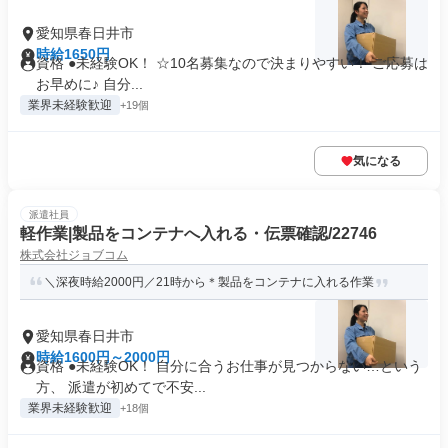
愛知県春日井市
時給1650円
資格 ●未経験OK！ ☆10名募集なので決まりやすい！ ご応募は
お早めに♪ 自分...
業界未経験歓迎
+19個
気になる
派遣社員
軽作業|製品をコンテナへ入れる・伝票確認/22746
株式会社ジョブコム
＼深夜時給2000円／21時から＊製品をコンテナに入れる作業
愛知県春日井市
時給1600円～2000円
資格 ●未経験OK！ 自分に合うお仕事が見つからない…という
方、 派遣が初めてで不安...
業界未経験歓迎
+18個