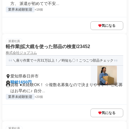
方、 派遣が初めてで不安...
業界未経験歓迎
+18個
気になる
派遣社員
軽作業|拡大鏡を使った部品の検査/23452
株式会社ジョブコム
＼座り作業で⇒月31万以上！／時短も〇！こつこつ部品チェック
愛知県春日井市
時給1650円
資格 ●未経験OK！ ☆複数名募集なので決まりやすい！ ご応募
はお早めに♪ 自分...
業界未経験歓迎
+20個
気になる
派遣社員