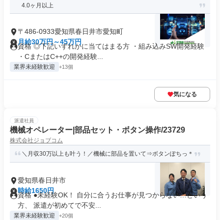
4.0ヶ月以上
〒486-0933愛知県春日井市愛知町
月給30万円～45万円
資格 ◎下記いずれかに当てはまる方 ・組み込みSW開発経験
・CまたはC++の開発経験...
業界未経験歓迎
+13個
気になる
派遣社員
機械オペレーター|部品セット・ボタン操作/23729
株式会社ジョブコム
＼月収30万以上も叶う！／機械に部品を置いて⇒ボタンぽちっ＊
愛知県春日井市
時給1650円
資格 ●未経験OK！ 自分に合うお仕事が見つからない…という
方、 派遣が初めてで不安...
業界未経験歓迎
+20個