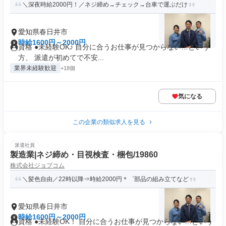
＼深夜時給2000円！／ネジ締め→チェック→台車で運ぶだけ
愛知県春日井市
時給1600円～2000円
資格 ●未経験OK♪ 自分に合うお仕事が見つからない…という
方、 派遣が初めてで不安...
業界未経験歓迎
+18個
気になる
この企業の類似求人を見る
派遣社員
製造業|ネジ締め・目視検査・梱包/19860
株式会社ジョブコム
＼髪色自由／22時以降⇒時給2000円＊゜部品の組み立てなど
愛知県春日井市
時給1600円～2000円
資格 ●未経験OK！ 自分に合うお仕事が見つからない…という