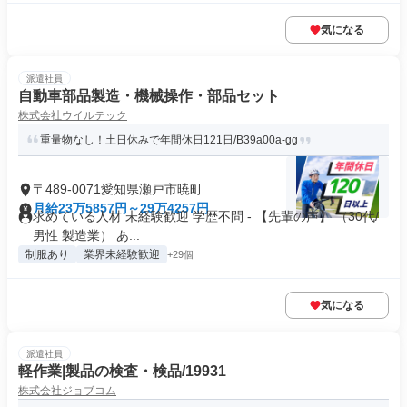
気になる
派遣社員
自動車部品製造・機械操作・部品セット
株式会社ウイルテック
重量物なし！土日休みで年間休日121日/B39a00a-gg
〒489-0071愛知県瀬戸市暁町
月給23万5857円～29万4257円
求めている人材 未経験歓迎 学歴不問 - 【先輩の声】 （30代/
男性 製造業） あ...
制服あり
業界未経験歓迎
+29個
気になる
派遣社員
軽作業|製品の検査・検品/19931
株式会社ジョブコム