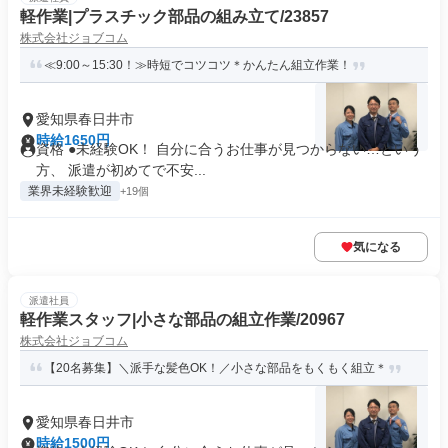
軽作業|プラスチック部品の組み立て/23857
株式会社ジョブコム
≪9:00～15:30！≫時短でコツコツ＊かんたん組立作業！
愛知県春日井市
時給1650円
資格 ●未経験OK！ 自分に合うお仕事が見つからない…という
方、 派遣が初めてで不安...
業界未経験歓迎
+19個
気になる
派遣社員
軽作業スタッフ|小さな部品の組立作業/20967
株式会社ジョブコム
【20名募集】＼派手な髪色OK！／小さな部品をもくもく組立＊
愛知県春日井市
時給1500円