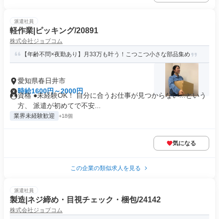
派遣社員
軽作業|ピッキング/20891
株式会社ジョブコム
【年齢不問×夜勤あり】月33万も叶う！こつこつ小さな部品集め
愛知県春日井市
時給1600円～2000円
資格 ●未経験OK！ 自分に合うお仕事が見つからない…という
方、 派遣が初めてで不安...
業界未経験歓迎
+18個
気になる
この企業の類似求人を見る
派遣社員
製造|ネジ締め・目視チェック・梱包/24142
株式会社ジョブコム