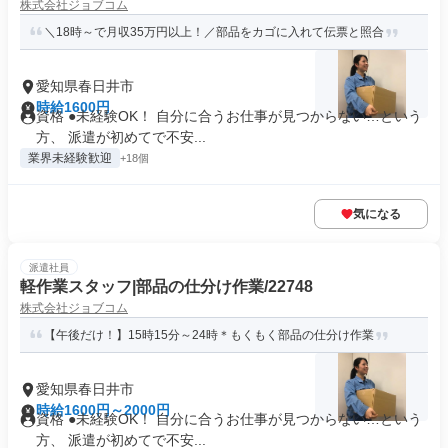
株式会社ジョブコム
＼18時～で月収35万円以上！／部品をカゴに入れて伝票と照合
愛知県春日井市
時給1600円
資格 ●未経験OK！ 自分に合うお仕事が見つからない…という
方、 派遣が初めてで不安...
業界未経験歓迎
+18個
気になる
派遣社員
軽作業スタッフ|部品の仕分け作業/22748
株式会社ジョブコム
【午後だけ！】15時15分～24時＊もくもく部品の仕分け作業
愛知県春日井市
時給1600円～2000円
資格 ●未経験OK！ 自分に合うお仕事が見つからない…という
方、 派遣が初めてで不安...