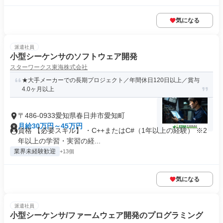
気になる
派遣社員
小型シーケンサのソフトウェア開発
スターワークス東海株式会社
★大手メーカーでの長期プロジェクト／年間休日120日以上／賞与
4.0ヶ月以上
〒486-0933愛知県春日井市愛知町
月給30万円～45万円
資格 【必要スキル】 ・C++またはC#（1年以上の経験） ※2
年以上の学習・実習の経...
業界未経験歓迎
+13個
気になる
派遣社員
小型シーケンサ/ファームウェア開発のプログラミング