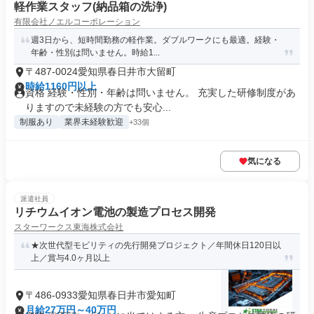
軽作業スタッフ(納品箱の洗浄)
有限会社ノエルコーポレーション
週3日から、短時間勤務の軽作業。ダブルワークにも最適。経験・
年齢・性別は問いません。時給1...
〒487-0024愛知県春日井市大留町
時給1160円以上
資格 経験・性別・年齢は問いません。 充実した研修制度があ
りますので未経験の方でも安心...
制服あり
業界未経験歓迎
+33個
気になる
派遣社員
リチウムイオン電池の製造プロセス開発
スターワークス東海株式会社
★次世代型モビリティの先行開発プロジェクト／年間休日120日以
上／賞与4.0ヶ月以上
〒486-0933愛知県春日井市愛知町
月給27万円～40万円