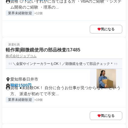
資格 ◎下記いずれかに当てはまる方 ・VBAのご経験 ・システ
ム開発のご経験 ・理系の...
業界未経験歓迎
+12個
気になる
派遣社員
軽作業|顕微鏡使用の部品検査/17485
株式会社ジョブコム
＼金髪やインナーカラーもOK！／顕微鏡を使って部品チェック＊
愛知県春日井市
時給1500円
資格 ●未経験OK！ 自分に合うお仕事が見つからない…という
方、 派遣が初めてで不安...
業界未経験歓迎
+19個
気になる