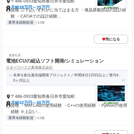
〒486-0933愛知県春日井市愛知町
月給28万円～35万円
資格 ◎下記いずれかに当てはまる方 ・液晶搭載部品の設計経
験 ・CATIAでの設計経験...
業界未経験歓迎
+13個
気になる
派遣社員
電池ECUの組込ソフト開発/シミュレーション
スターワークス東海株式会社
未来を創る最先端開発プロジェクト／年間休日120日以上／賞与4.
0ヶ月以上
〒486-0933愛知県春日井市愛知町
月給32万円～45万円
資格 ・MATLABの使用経験 ・C++の使用経験 ・Pythonの使用
経験 ※上記い...
業界未経験歓迎
+13個