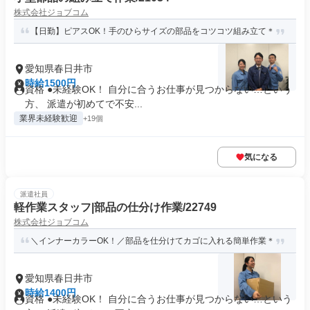
株式会社ジョブコム
【日勤】ピアスOK！手のひらサイズの部品をコツコツ組み立て＊
愛知県春日井市
時給1500円
資格 ●未経験OK！ 自分に合うお仕事が見つからない…という
方、 派遣が初めてで不安...
業界未経験歓迎
+19個
気になる
派遣社員
軽作業スタッフ|部品の仕分け作業/22749
株式会社ジョブコム
＼インナーカラーOK！／部品を仕分けてカゴに入れる簡単作業＊
愛知県春日井市
時給1400円
資格 ●未経験OK！ 自分に合うお仕事が見つからない…という