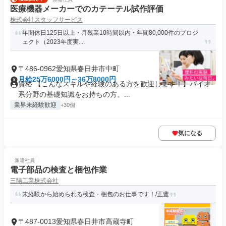
医療機器メーカーでのカテーテル試作評価
株式会社スタッフサービス
年間休日125日以上・月残業10時間以内・年間80,000件のプロジ
ェクト（2023年度実...
〒486-0962愛知県春日井市中町
月給25万6000円～36万8000円
資格 【こんなスキルや経験のある方を歓迎します！】バイオ
系分野の基礎知識をお持ちの方。...
業界未経験歓迎
+30個
気になる
派遣社員
電子部品の検査と梱包作業
三陽工業株式会社
未経験から始められる検査・梱包のお仕事です！/正豊
〒487-0013愛知県春日井市高蔵寺町