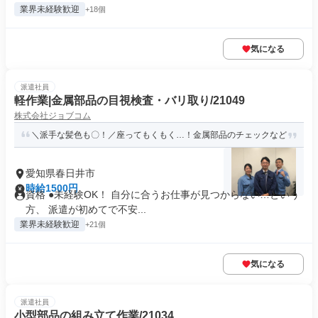
業界未経験歓迎
+18個
気になる
派遣社員
軽作業|金属部品の目視検査・バリ取り/21049
株式会社ジョブコム
＼派手な髪色も〇！／座ってもくもく…！金属部品のチェックなど
愛知県春日井市
時給1500円
資格 ●未経験OK！ 自分に合うお仕事が見つからない…という
方、 派遣が初めてで不安...
業界未経験歓迎
+21個
気になる
派遣社員
小型部品の組み立て作業/21034