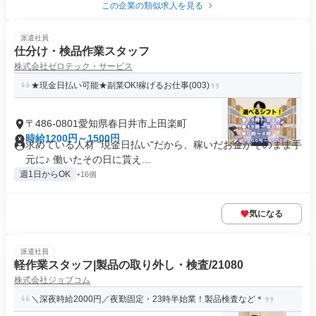
この企業の類似求人を見る
派遣社員
仕分け・検品作業スタッフ
株式会社ゼロテック・サービス
★現金日払い可能★副業OK!稼げるお仕事(003)
〒486-0801愛知県春日井市上田楽町
時給1200円～1500円
求めている人材 "現金日払い"だから、稼いだお金がそのまま手
元に♪ 働いたその日に貰え...
週1日からOK
+16個
気になる
派遣社員
軽作業スタッフ|製品の取り外し・検査/21080
株式会社ジョブコム
＼深夜時給2000円／夜勤固定・23時半始業！製品検査など＊