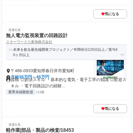
気になる
派遣社員
無人電力監視装置の回路設計
スターワークス東海株式会社
未来を創る最先端開発プロジェクト／年間休日120日以上／賞与4.
0ヶ月以上
〒486-0933愛知県春日井市愛知町
月給35万円～45万円
資格 ◎必須スキル ・基本的な電気・電子工学の知識 ◎歓迎ス
キル ・電子回路設計の経験...
業界未経験歓迎
+13個
気になる
派遣社員
軽作業|部品・製品の検査/18453