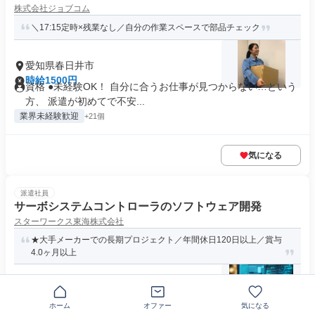
株式会社ジョブコム
＼17:15定時×残業なし／自分の作業スペースで部品チェック
愛知県春日井市
時給1500円
資格 ●未経験OK！ 自分に合うお仕事が見つからない…という
方、 派遣が初めてで不安...
業界未経験歓迎
+21個
気になる
派遣社員
サーボシステムコントローラのソフトウェア開発
スターワークス東海株式会社
★大手メーカーでの長期プロジェクト／年間休日120日以上／賞与
4.0ヶ月以上
〒486-0933愛知県春日井市愛知町
月給30万円～45万円
ホーム
オファー
気になる
資格 ◎下記いずれかに当てはまる方 ・C言語、C++のご経験