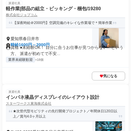
派遣社員
軽作業|部品の組立・ピッキング・梱包/19280
株式会社ジョブコム
【深夜時給＠2000円】空調完備のキレイな作業場で＊簡単作業
愛知県春日井市
時給1600円～2000円
資格 ●未経験OK！ 自分に合うお仕事が見つからない…という
方、 派遣が初めてで不安...
業界未経験歓迎
+18個
気になる
派遣社員
インパネ液晶ディスプレイのレイアウト設計
スターワークス東海株式会社
★次世代型モビリティの先行開発プロジェクト／年間休日120日以
上／賞与4.0ヶ月以上