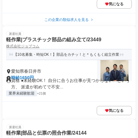
気になる
この企業の類似求人を見る
派遣社員
軽作業|プラスチック部品の組み立て/23449
株式会社ジョブコム
【10名募集・時短OK！】部品をカチッ！と＊もくもく組立作業
愛知県春日井市
時給1650円
資格 ●未経験OK！ 自分に合うお仕事が見つからない…という
方、 派遣が初めてで不安...
業界未経験歓迎
+21個
気になる
派遣社員
軽作業|部品と伝票の照合作業/24144