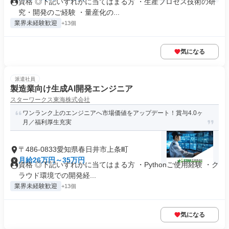
資格 ◎下記いずれかに当てはまる方 ・生産プロセス技術の研
究・開発のご経験 ・量産化の...
業界未経験歓迎
+13個
気になる
派遣社員
製造業向け生成AI開発エンジニア
スターワークス東海株式会社
ワンランク上のエンジニアへ市場価値をアップデート！賞与4.0ヶ
月／福利厚生充実
〒486-0833愛知県春日井市上条町
月給26万円～35万円
資格 ◎下記いずれかに当てはまる方 ・Pythonご使用経験 ・ク
ラウド環境での開発経...
業界未経験歓迎
+13個
気になる