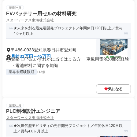
派遣社員
EVバッテリー用セルの材料研究
スターワークス東海株式会社
★未来を創る最先端開発プロジェクト／年間休日120日以上／賞与
4.0ヶ月以上
〒486-0933愛知県春日井市愛知町
月給31万円～45万円
資格 ◎下記いずれかに当てはまる方 ・車載用電池の開発経験
・電池材料に関する知識 ...
業界未経験歓迎
+13個
気になる
派遣社員
PLC制御設計エンジニア
スターワークス東海株式会社
★次世代型モビリティの先行開発プロジェクト／年間休日120日以
上／賞与4.0ヶ月以上