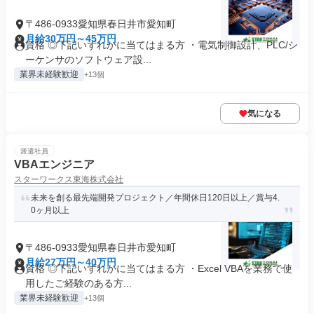
〒486-0933愛知県春日井市愛知町
月給30万円～45万円
資格 ◎下記いずれかに当てはまる方 ・電気制御設計、PLC/シ
ーケンサのソフトウェア設...
業界未経験歓迎
+13個
気になる
派遣社員
VBAエンジニア
スターワークス東海株式会社
未来を創る最先端開発プロジェクト／年間休日120日以上／賞与4.
0ヶ月以上
〒486-0933愛知県春日井市愛知町
月給27万円～40万円
資格 ◎下記いずれかに当てはまる方 ・Excel VBAを業務で使
用したご経験のある方...
業界未経験歓迎
+13個