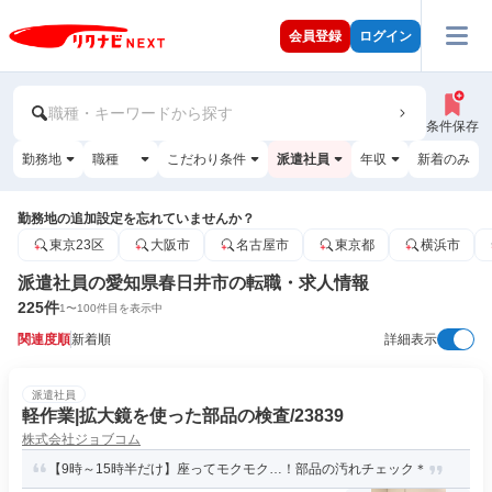
会員登録
ログイン
職種・キーワードから探す
条件保存
勤務地
職種
こだわり条件
派遣社員
年収
新着のみ
勤務地の追加設定を忘れていませんか？
東京23区
大阪市
名古屋市
東京都
横浜市
派遣社員の愛知県春日井市の転職・求人情報
225
件
1
〜
100
件目を表示中
関連度順
新着順
詳細表示
派遣社員
軽作業|拡大鏡を使った部品の検査/23839
株式会社ジョブコム
【9時～15時半だけ】座ってモクモク…！部品の汚れチェック＊