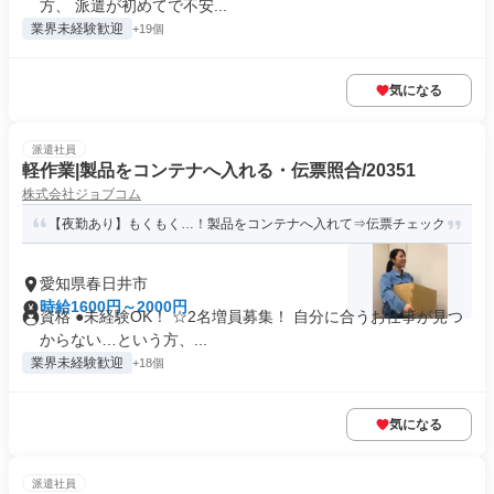
方、 派遣が初めてで不安...
業界未経験歓迎
+19個
気になる
派遣社員
軽作業|製品をコンテナへ入れる・伝票照合/20351
株式会社ジョブコム
【夜勤あり】もくもく…！製品をコンテナへ入れて⇒伝票チェック
愛知県春日井市
時給1600円～2000円
資格 ●未経験OK！ ☆2名増員募集！ 自分に合うお仕事が見つ
からない…という方、...
業界未経験歓迎
+18個
気になる
派遣社員