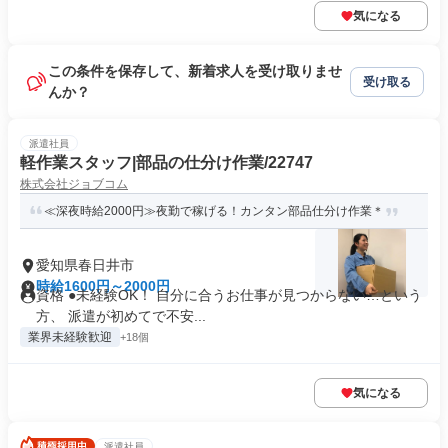
気になる
この条件を保存して、新着求人を受け取りませ
受け取る
んか？
派遣社員
軽作業スタッフ|部品の仕分け作業/22747
株式会社ジョブコム
≪深夜時給2000円≫夜勤で稼げる！カンタン部品仕分け作業＊
愛知県春日井市
時給1600円～2000円
資格 ●未経験OK！ 自分に合うお仕事が見つからない…という
方、 派遣が初めてで不安...
業界未経験歓迎
+18個
気になる
派遣社員