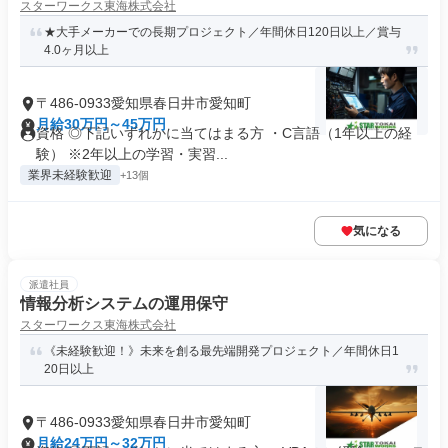
スターワークス東海株式会社
★大手メーカーでの長期プロジェクト／年間休日120日以上／賞与
4.0ヶ月以上
〒486-0933愛知県春日井市愛知町
月給30万円～45万円
資格 ◎下記いずれかに当てはまる方 ・C言語（1年以上の経
験） ※2年以上の学習・実習...
業界未経験歓迎
+13個
気になる
派遣社員
情報分析システムの運用保守
スターワークス東海株式会社
《未経験歓迎！》未来を創る最先端開発プロジェクト／年間休日1
20日以上
〒486-0933愛知県春日井市愛知町
月給24万円～32万円