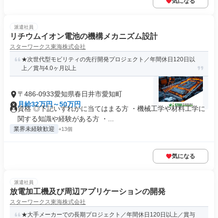
気になる
派遣社員
リチウムイオン電池の機構メカニズム設計
スターワークス東海株式会社
★次世代型モビリティの先行開発プロジェクト／年間休日120日以
上／賞与4.0ヶ月以上
〒486-0933愛知県春日井市愛知町
月給32万円～50万円
資格 ◎下記いずれかに当てはまる方 ・機械工学や材料工学に
関する知識や経験がある方 ・...
業界未経験歓迎
+13個
気になる
派遣社員
放電加工機及び周辺アプリケーションの開発
スターワークス東海株式会社
★大手メーカーでの長期プロジェクト／年間休日120日以上／賞与