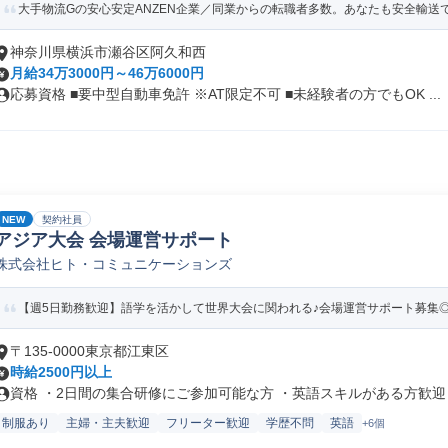
大手物流Gの安心安定ANZEN企業／同業からの転職者多数。あなたも安全輸送で
神奈川県横浜市瀬谷区阿久和西
月給34万3000円～46万6000円
応募資格 ■要中型自動車免許 ※AT限定不可 ■未経験者の方でもOK ...
NEW
契約社員
アジア大会 会場運営サポート
株式会社ヒト・コミュニケーションズ
【週5日勤務歓迎】語学を活かして世界大会に関われる♪会場運営サポート募集◎高時給
〒135-0000東京都江東区
時給2500円以上
資格 ・2日間の集合研修にご参加可能な方 ・英語スキルがある方歓迎 ・
制服あり
主婦・主夫歓迎
フリーター歓迎
学歴不問
英語
+6個