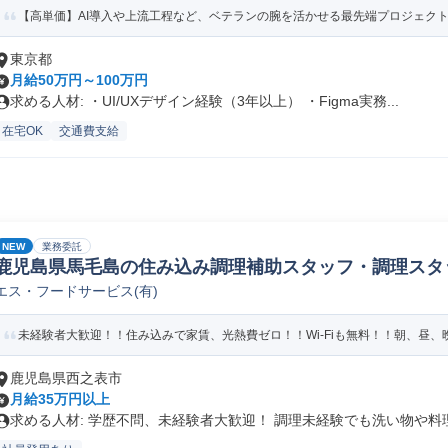
【高単価】AI導入や上流工程など、ベテランの腕を活かせる最先端プロジェク
東京都
月給50万円～100万円
求める人材: ・UI/UXデザイン経験（3年以上） ・Figma実務...
在宅OK
交通費支給
NEW
業務委託
鹿児島県馬毛島の住み込み調理補助スタッフ・調理スタ
エス・フードサービス(有)
未経験者大歓迎！！住み込みで家賃、光熱費ゼロ！！Wi-Fiも無料！！朝、昼、晩
鹿児島県西之表市
月給35万円以上
求める人材: 学歴不問、未経験者大歓迎！ 調理未経験でも洗い物や料理.