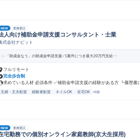
NEW
業務委託
法人向け補助金申請支援コンサルタント・士業
株式会社ナビット
「助成金なう」の助成金申請支援✅1案件につき最大20万円支給
フルリモート
完全歩合制
求めている人材 必須条件 ✅補助金申請支援の経験がある方 ┗履歴書に採
主婦・主夫歓迎
経験者歓迎
ネイルOK
在宅OK
+6個
NEW
業務委託
在宅勤務での個別オンライン家庭教師(京大生採用)