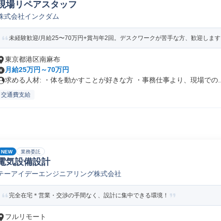
現場リペアスタッフ
株式会社インクダム
未経験歓迎/月給25〜70万円+賞与年2回。デスクワークが苦手な方、歓迎します
東京都港区南麻布
月給25万円～70万円
求める人材: ・体を動かすことが好きな方 ・事務仕事より、現場での..
交通費支給
NEW
業務委託
電気設備設計
テーアイデーエンジニアリング株式会社
完全在宅＊営業・交渉の手間なく、設計に集中できる環境！
フルリモート