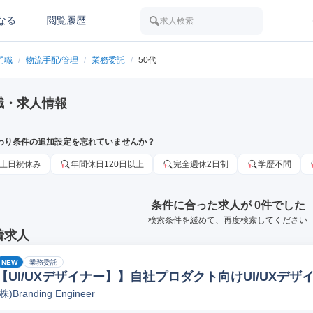
なる
閲覧履歴
求人検索
門職
/
物流手配/管理
/
業務委託
/
50代
職・求人情報
わり条件の追加設定を忘れていませんか？
土日祝休み
年間休日120日以上
完全週休2日制
学歴不問
条件に合った求人が 0件でした
検索条件を緩めて、再度検索してください
着求人
NEW
業務委託
【UI/UXデザイナー】】自社プロダクト向けUI/UXデ
(株)Branding Engineer