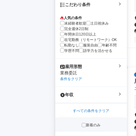
こだわり条件
人気の条件
未経験者歓迎
土日祝休み
完全週休2日制
年間休日120日以上
在宅勤務（リモートワーク）OK
転勤なし
服装自由
年齢不問
学歴不問
語学力を活かせる
雇用形態
業務委託
条件をクリア
年収
すべての条件をクリア
新着のみ