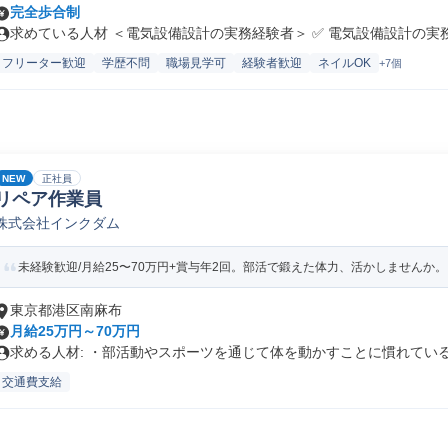
完全歩合制
求めている人材 ＜電気設備設計の実務経験者＞ ✅ 電気設備設計の実務経
フリーター歓迎
学歴不問
職場見学可
経験者歓迎
ネイルOK
+7個
NEW
正社員
リペア作業員
株式会社インクダム
未経験歓迎/月給25〜70万円+賞与年2回。部活で鍛えた体力、活かしませんか。
東京都港区南麻布
月給25万円～70万円
求める人材: ・部活動やスポーツを通じて体を動かすことに慣れている方
交通費支給