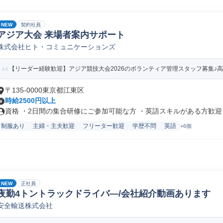
NEW
契約社員
アジア大会 来場者案内サポート
株式会社ヒト・コミュニケーションズ
【リーダー経験歓迎】アジア競技大会2026のボランティア管理スタッフ募集♪高時給2
〒135-0000東京都江東区
時給2500円以上
資格 ・2日間の集合研修にご参加可能な方 ・英語スキルがある方歓迎 ・
制服あり
主婦・主夫歓迎
フリーター歓迎
学歴不問
英語
+6個
NEW
正社員
夜勤4トントラックドライバ―/会社紹介動画あります
安全輸送株式会社