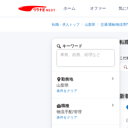
ホーム
オファー
気に
転職・求人トップ
/
山梨県
/
交通/運輸/物流専
転
キーワード
こだ
勤務地
山梨県
条件をクリア
新
職種
物流手配/管理
条件をクリア