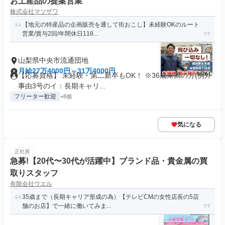
お土産品の提案営業
株式会社マツザワ
【地元の特産品の企画販売を通して街おこし】未経験OKのルート
営業/賞与2回/年間休日118...
山梨県中央市流通団地
月給27万4000円～31万4000円
【応募資格】 未経験・第二新卒もOK！ ※36歳未満の方(例外
事由3号のイ：長期キャリ...
フリーター歓迎
+8個
気になる
正社員
急募!【20代〜30代が活躍中】ブランド品・貴金属の買
取りスタッフ
有限会社ウエル
35歳まで（長期キャリア形成の為）【テレビCMの女性店長の5店
舗のお店】で一緒に働いてみま...