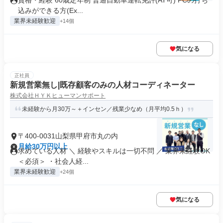
資格・経験 60歳定年制 普通自動車運転免許(AT可) PCの打ち
込みができる方(Ex...
業界未経験歓迎
+14個
気になる
正社員
新規営業無し|既存顧客のみの人材コーディネーター
株式会社ＨＹＫヒューマンサポート
未経験から月30万～＋インセン／残業少なめ（月平均0.5ｈ）
〒400-0031山梨県甲府市丸の内
月給30万円以上
求めている人材 ＼ 経験やスキルは一切不問 ／ 業界未経験OK
＜必須＞ ・社会人経...
業界未経験歓迎
+24個
気になる