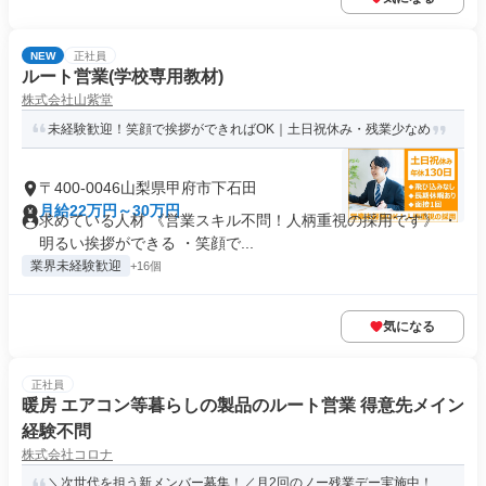
NEW
正社員
ルート営業(学校専用教材)
株式会社山紫堂
未経験歓迎！笑顔で挨拶ができればOK｜土日祝休み・残業少なめ
〒400-0046山梨県甲府市下石田
月給22万円～30万円
求めている人材 《営業スキル不問！人柄重視の採用です》 ・
明るい挨拶ができる ・笑顔で...
業界未経験歓迎
+16個
気になる
正社員
暖房 エアコン等暮らしの製品のルート営業 得意先メイン
経験不問
株式会社コロナ
＼次世代を担う新メンバー募集！／月2回のノー残業デー実施中！