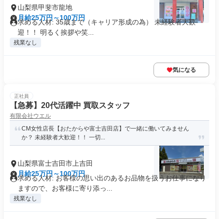
山梨県甲斐市龍地
月給25万円～100万円
求める人材: 35歳まで（キャリア形成の為） 未経験者大歓
迎！！ 明るく挨拶や笑...
残業なし
気になる
正社員
【急募】20代活躍中 買取スタッフ
有限会社ウエル
CM女性店長【おたからや富士吉田店】で一緒に働いてみません
か？ 未経験者大歓迎！！ 一切...
山梨県富士吉田市上吉田
月給25万円～100万円
求める人材: お客様の思い出のあるお品物を扱うお仕事になり
ますので、お客様に寄り添っ...
残業なし