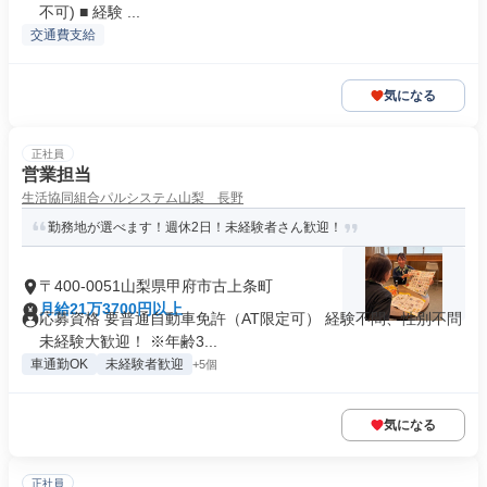
不可) ■ 経験 ...
交通費支給
気になる
正社員
営業担当
生活協同組合パルシステム山梨 長野
勤務地が選べます！週休2日！未経験者さん歓迎！
〒400-0051山梨県甲府市古上条町
月給21万3700円以上
応募資格 要普通自動車免許（AT限定可） 経験不問、性別不問
未経験大歓迎！ ※年齢3...
車通勤OK
未経験者歓迎
+5個
気になる
正社員