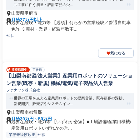
共工事に伴う測量・設計業務の受...
山梨県甲府市
月給27万円以上
必要な経験・能力等 【必須】何らかの営業経験／普通自動車
免許 ※商材・業界・経験年数不...
+5個
気になる
正社員
【山梨南都留/法人営業】産業用ロボットのソリューショ
ン営業(既存・新規) 機械/電気/電子製品法人営業
ファナック株式会社
世界の工場を支える産業用ロボットの提案営業。既存顧客の深耕、
新規開拓、販売店やシステムイン...
山梨県南都留郡
月給30万円～50万円
必要な経験・能力等 【いずれか必須】■工場設備/産業用機械/
産業用ロボットいずれかの営...
業界未経験歓迎
+4個