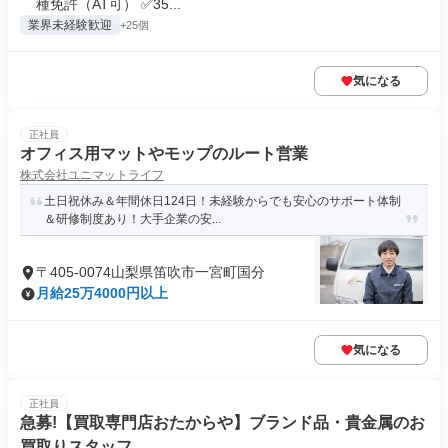
種免許（AT可） ✅35...
業界未経験歓迎
+25個
気になる
正社員
オフィス用マットやモップのルート営業
株式会社ユニマットライフ
土日祝休み＆年間休日124日！未経験からでも安心のサポート体制
＆研修制度あり！大手企業の安...
〒405-0074山梨県笛吹市一宮町国分
月給25万4000円以上
気になる
正社員
急募!【買取専門店おたからや】ブランド品・貴金属のお
買取りスタッフ