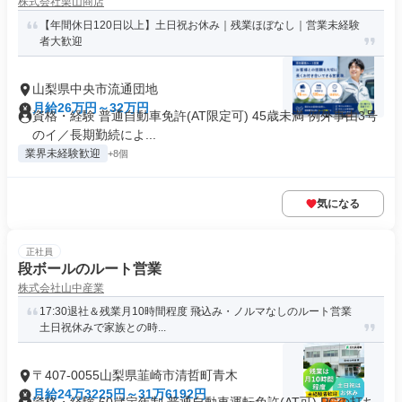
株式会社栗山商店
【年間休日120日以上】土日祝お休み｜残業ほぼなし｜営業未経験
者大歓迎
山梨県中央市流通団地
月給26万円～32万円
資格・経験 普通自動車免許(AT限定可) 45歳未満 例外事由3号
のイ／長期勤続によ...
業界未経験歓迎
+8個
気になる
正社員
段ボールのルート営業
株式会社山中産業
17:30退社＆残業月10時間程度 飛込み・ノルマなしのルート営業
土日祝休みで家族との時...
〒407-0055山梨県韮崎市清哲町青木
月給24万3225円～31万6192円