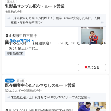
正社員
乳製品サンプル配布・ルート営業
布亀株式会社
【未経験から月給30万円以上！】創業143年の安定した当社。人物
重視・年齢学歴不問です！
山梨県甲府市徳行
月給30万円以上
求める人材: ・未経験歓迎！ ・20代、30代、40代、50代、6
0代と幅広い年代...
即日勤務OK
気になる
NEW
正社員
既存顧客中心&ノルマなしのルート営業
NXエネルギー関東株式会社
未経験歓迎／土日祝休みでWLB◎／NXグループの安定感
〒407-0033山梨県韮崎市龍岡町下條南割