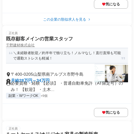
気になる
この企業の類似求人を見る
正社員
既存顧客メインの営業スタッフ
千野建材株式会社
＼未経験者歓迎／約半年で独り立ち！ノルマなし！直行直帰も可能
で通勤ストレスも軽減！
〒400-0205山梨県南アルプス市野牛島
月給28万円～34万円
必要資格・経験 【必須】 ・普通自動車免許（AT限定可）の
み！ 【歓迎】 ・土木...
副業・WワークOK
+9個
気になる
正社員