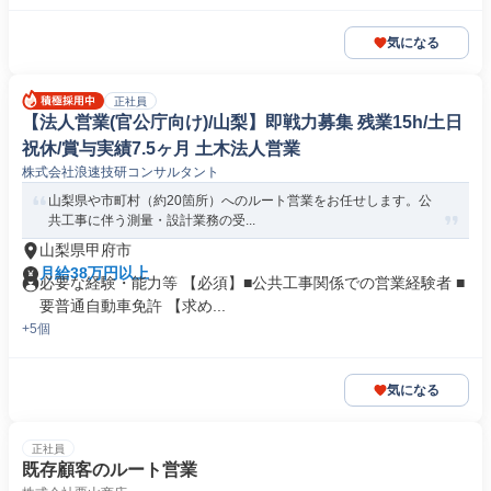
気になる
正社員
【法人営業(官公庁向け)/山梨】即戦力募集 残業15h/土日
祝休/賞与実績7.5ヶ月 土木法人営業
株式会社浪速技研コンサルタント
山梨県や市町村（約20箇所）へのルート営業をお任せします。公
共工事に伴う測量・設計業務の受...
山梨県甲府市
月給38万円以上
必要な経験・能力等 【必須】■公共工事関係での営業経験者 ■
要普通自動車免許 【求め...
+5個
気になる
正社員
既存顧客のルート営業