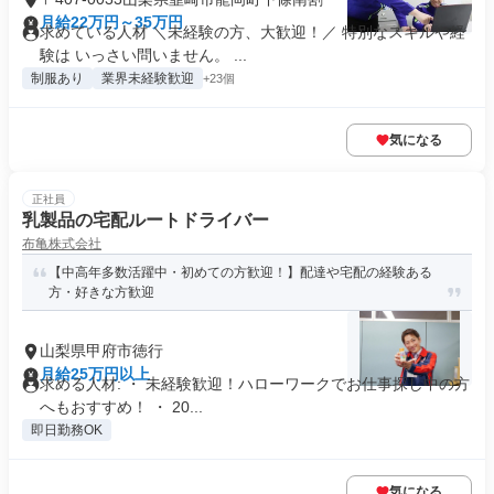
月給22万円～35万円
求めている人材 ＼未経験の方、大歓迎！／ 特別なスキルや経
験は いっさい問いません。 ...
制服あり
業界未経験歓迎
+23個
気になる
正社員
乳製品の宅配ルートドライバー
布亀株式会社
【中高年多数活躍中・初めての方歓迎！】配達や宅配の経験ある
方・好きな方歓迎
山梨県甲府市徳行
月給25万円以上
求める人材: ・ 未経験歓迎！ハローワークでお仕事探し中の方
へもおすすめ！ ・ 20...
即日勤務OK
気になる