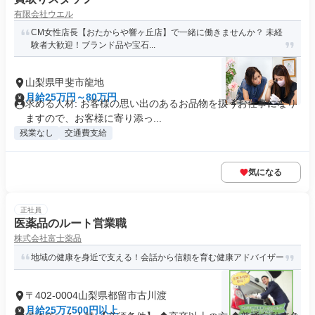
有限会社ウエル
CM女性店長【おたからや響ヶ丘店】で一緒に働きませんか？ 未経
験者大歓迎！ブランド品や宝石...
山梨県甲斐市龍地
月給25万円～80万円
求める人材: お客様の思い出のあるお品物を扱うお仕事になり
ますので、お客様に寄り添っ...
残業なし
交通費支給
気になる
正社員
医薬品のルート営業職
株式会社富士薬品
地域の健康を身近で支える！会話から信頼を育む健康アドバイザー
〒402-0004山梨県都留市古川渡
月給25万7500円以上