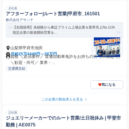
正社員
アフターフォロー|ルート営業|甲府市_161501
株式会社アサンテ
【全国採用】未経験から東証プライム上場企業＆業界売上No.1/JA
指定企業の新規開拓営業を...
山梨県甲府市池田
月給25万4449円～28万円
資格 ＼必須要件／ 普通自動車免許をお持ちの方（AT限定可）
＼歓迎・尚可／ 業界・...
交通費支給
気になる
この企業の類似求人を見る
正社員
ジュエリーメーカーでのルート営業/土日祝休み | 甲斐市
勤務 | AE0075