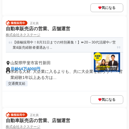
気になる
正社員
自動車販売店の営業、店舗運営
株式会社ネクステージ
【積極採用中！8月31日までの特別募集！】⏩️20～30代活躍中✅営
業&販売経験者優遇あり...
山梨県甲斐市富竹新田
月給64万4000円
求める人材: 大企業に入るよりも、共に大企業を創ろう！ ・営
業経験1年以上ある方は...
交通費支給
気になる
正社員
自動車販売店の営業、店舗運営
株式会社ネクステージ