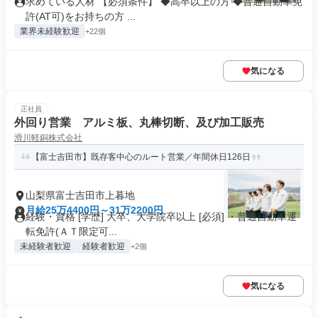
求めている人材 【必須条件】 ◆高卒以上の方 ◆普通自動車免
許(AT可)をお持ちの方 ...
業界未経験歓迎
+22個
気になる
正社員
外回り営業 アルミ板、丸棒切断、及び加工販売
滑川軽銅株式会社
【富士吉田市】既存客中心のルート営業／年間休日126日
山梨県富士吉田市上暮地
月給25万4400円～31万2200円
経験・資格 [学歴] 大卒、大学院卒以上 [必須] ・普通自動車運
転免許(ＡＴ限定可...
未経験者歓迎
経験者歓迎
+2個
気になる