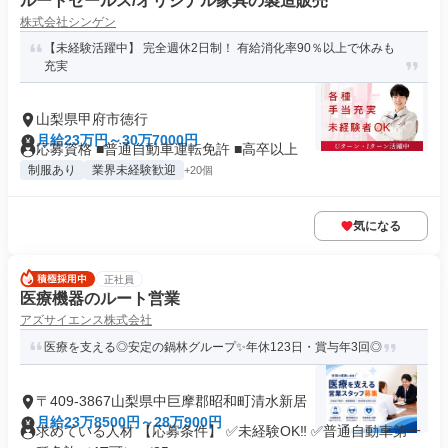
ルートセールス/オリジナル家具の製造販売
株式会社シンゲン
【未経験活躍中】 完全週休2日制！ 有給消化率90％以上で休みも
充実
山梨県甲府市徳行
月給23万円～30万7000円
応募資格 ■普通自動車運転免許 ■高卒以上
制服あり
業界未経験歓迎
+20個
気になる
正社員
医療機器のルート営業
アズサイエンス株式会社
医療を支える◎安定の鍋林グループ✨年休123日・賞与年3回◎
〒409-3867山梨県中巨摩郡昭和町清水新居
月給23万8500円～28万900円
求めている人材 【応募条件】 ✅未経験OK‼ ✅普通自動車第一