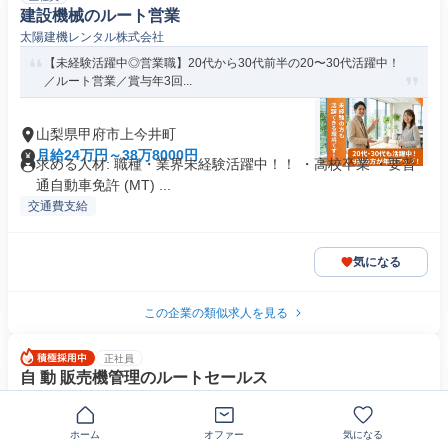
建設機械のルート営業
太陽建機レンタル株式会社
【未経験活躍中◎営業職】20代から30代前半の20〜30代活躍中！
／ルート営業／賞与年3回...
山梨県甲府市上今井町
月給24万円～38万8000円
求める人材: 職種・業界未経験活躍中！！ ・高校卒業 ・要普
通自動車免許 (MT) ...
交通費支給
気になる
この企業の類似求人を見る
正社員
自 動 販売機管理のルートセールス
株式会社ＴＥＡＭＳ
＼未経験OK／コカ・コーラ社トップパートナー｜月給24万円～＋
ホーム
オファー
気になる
賞与年2回＋週休2日＋日勤｜...