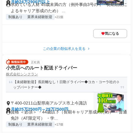
月給24万2906円以上
求めている人材 45歳未満の方（例外事由3号のイ・長期勤続に
よるキャリア形成のため） ...
制服あり
業界未経験歓迎
+21個
気になる
この企業の類似求人を見る
正社員
小売店へのルート配送ドライバー
株式会社シンクラン
【未経験歓迎】長距離なし！日勤ドライバー◆コカ・コーラ社のト
ップパートナー◆
〒400-0211山梨県南アルプス市上今諏訪
月給25万2500円～29万7500円
資格 ＜必須＞ ・44歳以下（長期キャリア形成のため） ・普通
免許（AT限定可） ・学...
制服あり
業界未経験歓迎
+17個