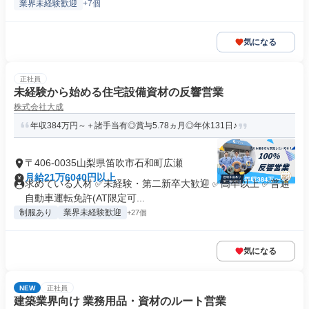
業界未経験歓迎
+7個
気になる
正社員
未経験から始める住宅設備資材の反響営業
株式会社大成
年収384万円～＋諸手当有◎賞与5.78ヵ月◎年休131日♪
〒406-0035山梨県笛吹市石和町広瀬
月給21万6040円以上
求めている人材 ✅未経験・第二新卒大歓迎 ✅高卒以上 ✅普通
自動車運転免許(AT限定可...
制服あり
業界未経験歓迎
+27個
気になる
NEW
正社員
建築業界向け 業務用品・資材のルート営業