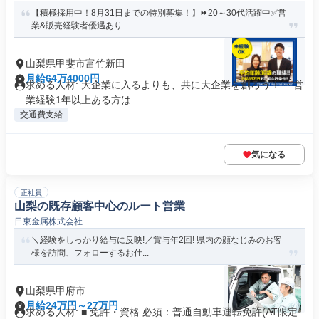
【積極採用中！8月31日までの特別募集！】⏩️20～30代活躍中✅営
業&販売経験者優遇あり...
山梨県甲斐市富竹新田
月給64万4000円
求める人材: 大企業に入るよりも、共に大企業を創ろう！ ・営
業経験1年以上ある方は...
交通費支給
気になる
正社員
山梨の既存顧客中心のルート営業
日東金属株式会社
＼経験をしっかり給与に反映!／賞与年2回! 県内の顔なじみのお客
様を訪問、フォローするお仕...
山梨県甲府市
月給24万円～27万円
求める人材: ■ 免許・資格 必須：普通自動車運転免許(AT限定