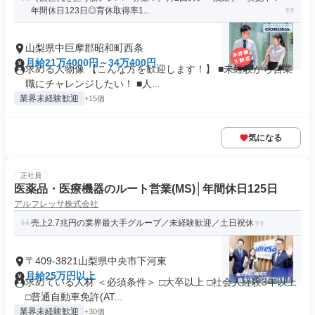
年間休日123日◎育休取得率1...
山梨県中巨摩郡昭和町西条
月給21万4000円～34万400円
求める人物像 【こんな方を歓迎します！】 ■未経験から営業
職にチャレンジしたい！ ■人...
業界未経験歓迎
+15個
気になる
正社員
医薬品・医療機器のルート営業(MS)│年間休日125日
アルフレッサ株式会社
売上2.7兆円の業界最大手グループ／未経験歓迎／土日祝休
〒409-3821山梨県中央市下河東
月給25万円以上
求めている人材 ＜必須条件＞ □大卒以上 □社会人経験3年以上
□普通自動車免許(AT...
業界未経験歓迎
+30個