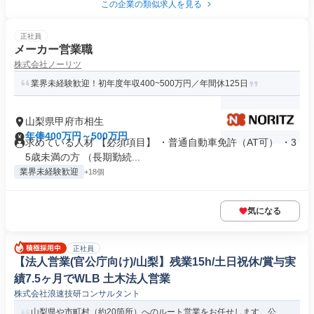
この企業の類似求人を見る
正社員
メーカー営業職
株式会社ノーリツ
業界未経験歓迎！初年度年収400~500万円／年間休125日
山梨県甲府市相生
年俸400万円～500万円
求めている人材 【必須項目】 ・普通自動車免許（AT可） ・3
5歳未満の方 （長期勤続...
業界未経験歓迎
+18個
気になる
正社員
【法人営業(官公庁向け)/山梨】残業15h/土日祝休/賞与実
績7.5ヶ月でWLB 土木法人営業
株式会社浪速技研コンサルタント
山梨県や市町村（約20箇所）へのルート営業をお任せします。公