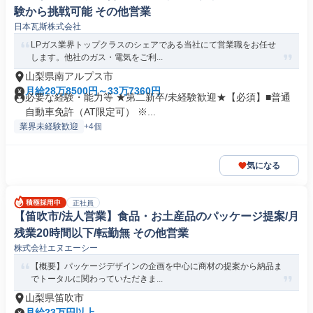
験から挑戦可能 その他営業
日本瓦斯株式会社
LPガス業界トップクラスのシェアである当社にて営業職をお任せ
します。他社のガス・電気をご利...
山梨県南アルプス市
月給28万8500円～33万7360円
必要な経験・能力等 ★第二新卒/未経験歓迎★【必須】■普通
自動車免許（AT限定可） ※...
業界未経験歓迎
+4個
気になる
正社員
【笛吹市/法人営業】食品・お土産品のパッケージ提案/月
残業20時間以下/転勤無 その他営業
株式会社エヌエーシー
【概要】パッケージデザインの企画を中心に商材の提案から納品ま
でトータルに関わっていただきま...
山梨県笛吹市
月給23万円以上