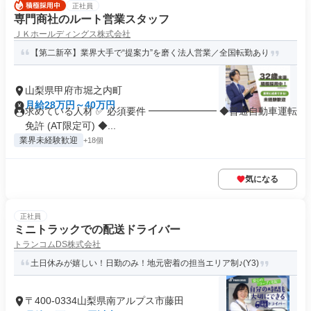
正社員
専門商社のルート営業スタッフ
ＪＫホールディングス株式会社
【第二新卒】業界大手で“提案力”を磨く法人営業／全国転勤あり
山梨県甲府市堀之内町
月給28万円～40万円
求めている人材 ✅ 必須要件 ━━━━━━━ ◆普通自動車運転
免許 (AT限定可) ◆...
業界未経験歓迎
+18個
気になる
正社員
ミニトラックでの配送ドライバー
トランコムDS株式会社
土日休みが嬉しい！日勤のみ！地元密着の担当エリア制♪(Y3)
〒400-0334山梨県南アルプス市藤田