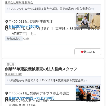
株式会社甲府建材商会
ノルマなし＆年休115日＆賞与年2回。固定給高めで収入安定◎
〒400-0114山梨県甲斐市万才
月給25万円～35万円
求めている人材 【 必須条件 】 高卒以上 35歳以下で 普通免許
（AT限定可） を...
歩合給あり
+19個
気になる
正社員
創業56年建設機械販売の法人営業スタッフ
株式会社日建
未経験から成長できる！年休123日★業績好調＆安定企業
〒400-0211山梨県南アルプス市上今諏訪
月給19万9500円～25万7500円
求めている人材 ⭐ 必須条件 ───────────── ・普通自動
車運転免許（AT限...