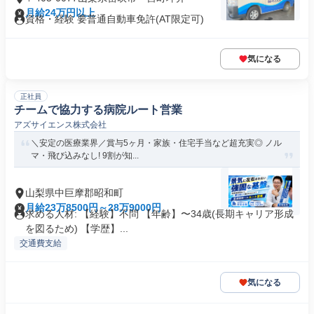
月給24万円以上
資格・経験 要普通自動車免許(AT限定可)
気になる
正社員
チームで協力する病院ルート営業
アズサイエンス株式会社
＼安定の医療業界／賞与5ヶ月・家族・住宅手当など超充実◎ ノル
マ・飛び込みなし! 9割が知...
山梨県中巨摩郡昭和町
月給23万8500円～28万9000円
求める人材: 【経験】不問 【年齢】〜34歳(長期キャリア形成
を図るため) 【学歴】...
交通費支給
気になる