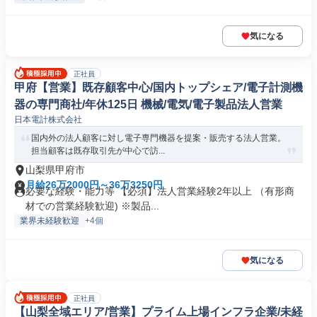
気になる
正社員
甲府【営業】既存顧客中心/国内トップシェア/電子計測機
器の専門商社/年休125日 機械/電気/電子製品法人営業
日本電計株式会社
国内外の法人顧客に対し電子専門機器を提案・販売する法人営業。
担当顧客は既存取引先が中心で訪...
山梨県甲府市
月給26万2000円～36万3250円
必要な経験・能力等 【必須】法人営業経験2年以上 （有形商
材での営業経験歓迎) ※製品...
業界未経験歓迎
+4個
気になる
正社員
【山梨全域エリア/営業】プライム上場インフラ企業/未経