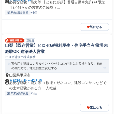
必要な経験・能力等 【ともに必須】普通自動車免許(AT限定
可)／何らかの営業のご経験（...
業界未経験歓迎
+4個
気になる
正社員
山梨【既存営業】ヒロセG/福利厚生・住宅手当有/業界未
経験OK 建築法人営業
ヒロセ補強土株式会社
官公庁や建設コンサルタントやゼネコンが主なお客様となり、独自
の専門力で、地域創生に貢献する...
山梨県甲府市
月給26万円～41万円
必要な経験・能力等 ＜歓迎＞ゼネコン、建設コンサルなどで
の土木経験が有る方 ・入社後...
業界未経験歓迎
+5個
気になる