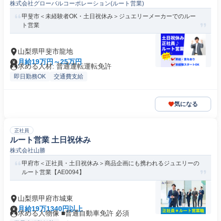
株式会社グローバルコーポレーション(ルート営業)
甲斐市＜未経験者OK・土日祝休み＞ジュエリーメーカーでのルー
ト営業
山梨県甲斐市龍地
月給19万円～25万円
求める人材: 普通運転運転免許
即日勤務OK
交通費支給
気になる
正社員
ルート営業 土日祝休み
株式会社山勝
甲府市＜正社員・土日祝休み＞商品企画にも携われるジュエリーの
ルート営業【AE0094】
山梨県甲府市城東
月給19万1340円以上
求める人物像 ■普通自動車免許 必須