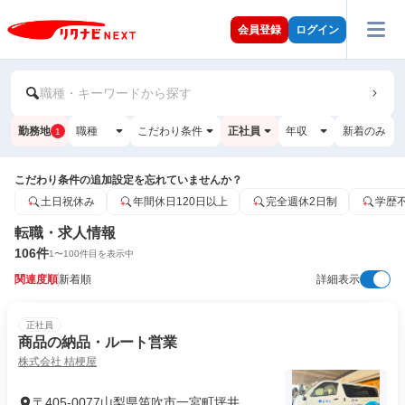
会員登録
ログイン
職種・キーワードから探す
勤務地
職種
こだわり条件
正社員
年収
新着のみ
1
こだわり条件の追加設定を忘れていませんか？
土日祝休み
年間休日120日以上
完全週休2日制
学歴
転職・求人情報
106
件
1
〜
100
件目を表示中
関連度順
新着順
詳細表示
正社員
商品の納品・ルート営業
株式会社 桔梗屋
〒405-0077山梨県笛吹市一宮町坪井