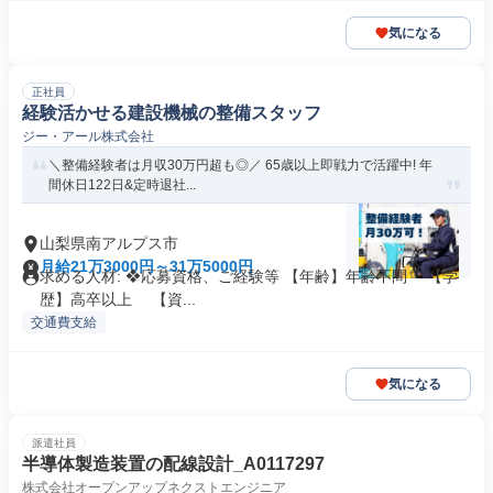
気になる
正社員
経験活かせる建設機械の整備スタッフ
ジー・アール株式会社
＼整備経験者は月収30万円超も◎／ 65歳以上即戦力で活躍中! 年
間休日122日&定時退社...
山梨県南アルプス市
月給21万3000円～31万5000円
求める人材: ❖応募資格、ご経験等 【年齢】年齢不問 【学
歴】高卒以上 【資...
交通費支給
気になる
派遣社員
半導体製造装置の配線設計_A0117297
株式会社オープンアップネクストエンジニア