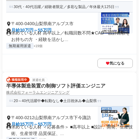
30代・40代活躍／経験者限定／多彩な製品／年休最大125日
〒400-0400山梨県南アルプス市
月給30万円～55万円
求めている人材 高卒以上／転職回数不問★CAD・設計経験を
お持ちの方 ・経験を活かし...
無期雇用派遣
+19個
気になる
派遣社員
半導体製造装置の制御ソフト評価エンジニア
株式会社フォーラムエンジニアリング
20～40代活躍中◆転勤なし◆土日祝休み◆山梨県
〒400-0212山梨県南アルプス市下今諏訪
月給35万円～55万円
求めている人材 ＜応募条件＞ ■高卒以上 ■設計、開発、生産技
術、生産管理 品質保証、...