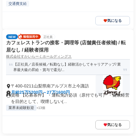
交通費支給
気になる
NEW
正社員
カフェレストランの接客・調理等 (店舗責任者候補) / 転
居なし / 経験者採用
株式会社すかいらーくホールディングス
【正社員／店長候補／転勤なし】経験活かしてキャリアアップ/ 業
界最大級の昇給・賞与で還元/...
〒400-0211山梨県南アルプス市上今諏訪
月給25万5200円～27万1600円
資格 【応募条件】 ・運転免許必須（原付でも可） ・健康経営
を目的として、喫煙しない(...
業界未経験歓迎
+13個
気になる