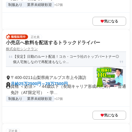
制服あり
業界未経験歓迎
+17個
気になる
正社員
小売店へ飲料を配送するトラックドライバー
株式会社シンクラン
【安定】日勤のルート配送！コカ・コーラ社のトップパートナー◎
個人宅無しなので再配達もなし☆...
〒400-0211山梨県南アルプス市上今諏訪
月給25万2500円～29万7500円
資格 ＜必須＞ ・44歳以下（長期キャリア形成のため） ・普通
免許（AT限定可） ・学...
制服あり
業界未経験歓迎
+17個
気になる
正社員