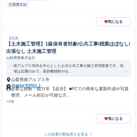
交通費支給
気になる
正社員
【土木施工管理】1級保有者対象/公共工事/残業ほぼなし/
出張なし 土木施工管理
山鉄興業株式会社
南アルプス市内を中心とした公共土木工事の施工管理業務です。現
場は近隣のみで、長距離移動や出...
山梨県南アルプス市
月給50万円以上
必要な経験・能力等 【必須】 ■PCでの簡単な書類作成や写真
整理、メール対応が可能な方...
+2個
気になる
この企業の類似求人を見る