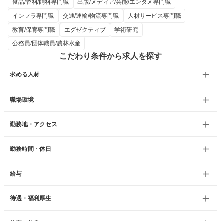
食品/香料/飼料専門職
出版/メディア/芸能/エンタメ専門職
インフラ専門職
交通/運輸/物流専門職
人材サービス専門職
教育/保育専門職
エグゼクティブ
学術研究
公務員/団体職員/農林水産
こだわり条件から求人を探す
求める人材
職場環境
勤務地・アクセス
勤務時間・休日
給与
待遇・福利厚生