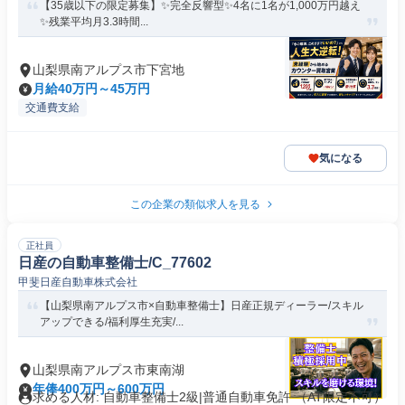
【35歳以下の限定募集】✨完全反響型✨4名に1名が1,000万円越え
✨残業平均月3.3時間...
山梨県南アルプス市下宮地
月給40万円～45万円
交通費支給
気になる
この企業の類似求人を見る
正社員
日産の自動車整備士/C_77602
甲斐日産自動車株式会社
【山梨県南アルプス市×自動車整備士】日産正規ディーラー/スキル
アップできる/福利厚生充実/...
山梨県南アルプス市東南湖
年俸400万円～600万円
求める人材: 自動車整備士2級|普通自動車免許 （AT限定不可）