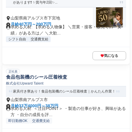
があります❗ ✨賞与年2回✨...
山梨県南アルプス市下宮地
月給40万円～200万円
求める人材: 【求める人物像】 ＼営業・接客・販売での「実
績」がある方は／ ＼大歓...
シフト自由
交通費支給
気になる
正社員
食品包装機のシール圧着検査
株式会社Upward Talent
家具付き寮あり！食品包装機のシール圧着検査｜かんたん作業！
山梨県南アルプス市
月給33万4000円～38万円
求める人材: ＜注目POINT＞ ・製造の仕事が好き、興味がある
方 ・自分の成長を評...
即日勤務OK
交通費支給