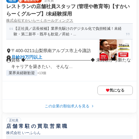
NEW
正社員
レストランの店舗社員スタッフ (管理や教育等)【すかい
らーくグループ】/未経験採用
株式会社すかいらーくホールディングス
【正社員／店長候補】業界先駆けのデジタル化で負担軽減！未経
験・第二新卒・既卒も歓迎／昇給・...
〒400-0211山梨県南アルプス市上今諏訪
月給29万円以上
資格 ◆―――――――――――――――◆ 未経験から新たな
キャリアを築きたい、 そんな...
業界未経験歓迎
+13個
気になる
この企業の類似求人を見る
正社員
店 舗 常 駐 の 買 取 営 業 職
株式会社 いーふらん