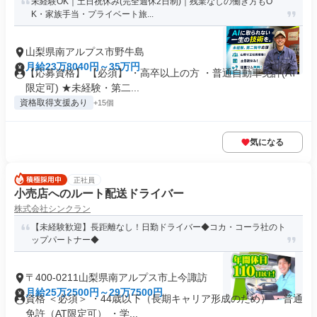
未経験OK｜土日祝休み(完全週休2日制)｜残業なしの働き方もO
K・家族手当・プライベート旅...
山梨県南アルプス市野牛島
月給23万8040円～35万円
【応募資格】 【必須】 ・高卒以上の方 ・普通自動車免許(AT
限定可) ★未経験・第二...
資格取得支援あり
+15個
気になる
正社員
小売店へのルート配送ドライバー
株式会社シンクラン
【未経験歓迎】長距離なし！日勤ドライバー◆コカ・コーラ社のト
ップパートナー◆
〒400-0211山梨県南アルプス市上今諏訪
月給25万2500円～29万7500円
資格 ＜必須＞ ・44歳以下（長期キャリア形成のため） ・普通
免許（AT限定可） ・学...