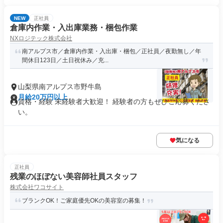
NEW
正社員
倉庫内作業・入出庫業務・梱包作業
NXロジテック株式会社
南アルプス市／倉庫内作業・入出庫・梱包／正社員／夜勤無し／年
間休日123日／土日祝休み／充...
山梨県南アルプス市野牛島
月給20万円以上
資格・経験 未経験者大歓迎！ 経験者の方もぜひご応募くださ
い。
気になる
正社員
残業のほぼない美容師社員スタッフ
株式会社ワコサイト
ブランクOK！ご家庭優先OKの美容室の募集！