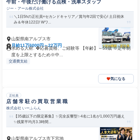
午前・午後だけ働ける点検・洗車スタッフ
ジー・アール株式会社
＼1日5hの正社員×セカンドキャリア／賞与年2回で安心! 土日祝休
み＆年休122日! Wワ...
山梨県南アルプス市
月給11万6000円～22万円
求める人材: ❖応募資格、ご経験等 【年齢】～59歳 ※定年制
度を上限とするため※中...
交通費支給
気になる
正社員
店 舗 常 駐 の 買 取 営 業 職
株式会社 いーふらん
【35歳以下の限定募集】✨完全反響型✨4名に1名が1,000万円越え
✨残業平均月3.3時間...
山梨県南アルプス市下宮地