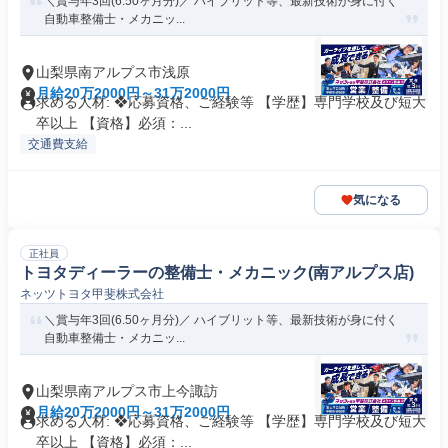
＼賞与年3回(6.50ヶ月分)／ ハイブリット等、最新技術が身に付く
自動車整備士・メカニッ...
山梨県南アルプス市浅原
月給20万2000円～31万2000円
求める人材: ❖応募資格、ご経験等 【学歴】専門学校及び短大
卒以上 【資格】必須：...
交通費支給
気になる
正社員
トヨタディーラーの整備士・メカニック(南アルプス店)
ネッツトヨタ甲斐株式会社
＼賞与年3回(6.50ヶ月分)／ ハイブリット等、最新技術が身に付く
自動車整備士・メカニッ...
山梨県南アルプス市上今諏訪
月給20万2000円～31万2000円
求める人材: ❖応募資格、ご経験等 【学歴】専門学校及び短大
卒以上 【資格】必須：...