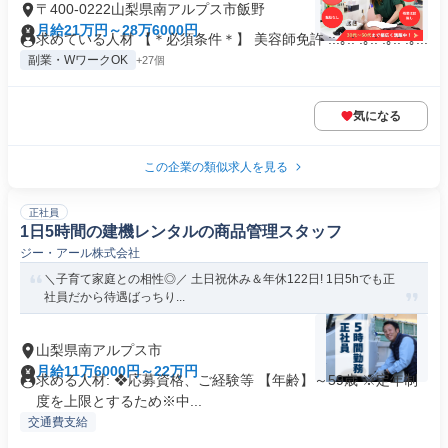
〒400-0222山梨県南アルプス市飯野
月給21万円～28万6000円
求めている人材 【＊必須条件＊】 美容師免許 ::.｡.: .｡.: .｡.: .｡...
副業・WワークOK
+27個
気になる
この企業の類似求人を見る
正社員
1日5時間の建機レンタルの商品管理スタッフ
ジー・アール株式会社
＼子育て家庭との相性◎／ 土日祝休み＆年休122日! 1日5hでも正
社員だから待遇ばっちり...
山梨県南アルプス市
月給11万6000円～22万円
求める人材: ❖応募資格、ご経験等 【年齢】～59歳 ※定年制
度を上限とするため※中...
交通費支給