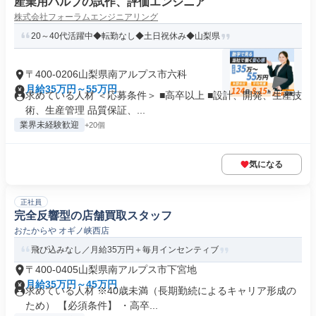
産業用バルブの試作、評価エンジニア
株式会社フォーラムエンジニアリング
20～40代活躍中◆転勤なし◆土日祝休み◆山梨県
〒400-0206山梨県南アルプス市六科
月給35万円～55万円
求めている人材 ＜応募条件＞ ■高卒以上 ■設計、開発、生産技
術、生産管理 品質保証、...
業界未経験歓迎
+20個
気になる
正社員
完全反響型の店舗買取スタッフ
おたからや オギノ峡西店
飛び込みなし／月給35万円＋毎月インセンティブ
〒400-0405山梨県南アルプス市下宮地
月給35万円～45万円
求めている人材 ※40歳未満（長期勤続によるキャリア形成の
ため） 【必須条件】 ・高卒...