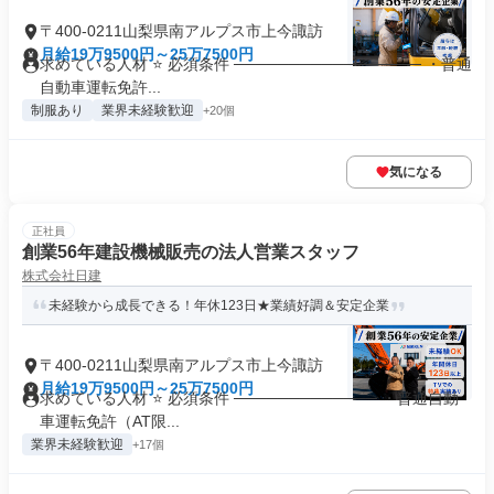
〒400-0211山梨県南アルプス市上今諏訪
月給19万9500円～25万7500円
求めている人材 ⭐ 必須条件 ───────────────── ・普通
自動車運転免許...
制服あり
業界未経験歓迎
+20個
気になる
正社員
創業56年建設機械販売の法人営業スタッフ
株式会社日建
未経験から成長できる！年休123日★業績好調＆安定企業
〒400-0211山梨県南アルプス市上今諏訪
月給19万9500円～25万7500円
求めている人材 ⭐ 必須条件 ───────────── ・普通自動
車運転免許（AT限...
業界未経験歓迎
+17個