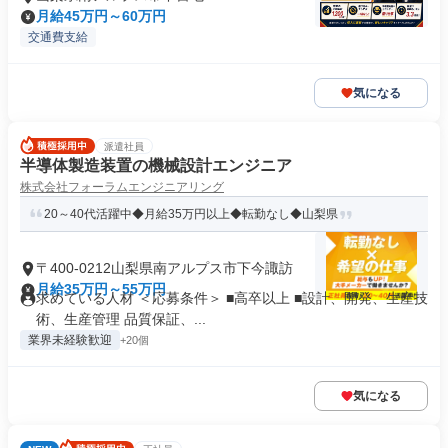
月給45万円～60万円
交通費支給
気になる
派遣社員
半導体製造装置の機械設計エンジニア
株式会社フォーラムエンジニアリング
20～40代活躍中◆月給35万円以上◆転勤なし◆山梨県
〒400-0212山梨県南アルプス市下今諏訪
月給35万円～55万円
求めている人材 ＜応募条件＞ ■高卒以上 ■設計、開発、生産技
術、生産管理 品質保証、...
業界未経験歓迎
+20個
気になる