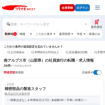
会員登録
ログイン
職種・キーワードから探す
条件保存
勤務地
職種
こだわり条件
雇用形態
年収
新着のみ
1
こだわり条件の追加設定を忘れていませんか？
土日祝休み
年間休日120日以上
完全週休2日制
学歴
南アルプス市（山梨県）の社員旅行の転職・求人情報
34
件
1
〜
34
件目を表示中
関連度順
新着順
詳細表示
正社員
精密部品の製造スタッフ
株式会社代永製作所
残業ほぼなし＆年間休日117日✨未経験OK！手厚い待遇◎