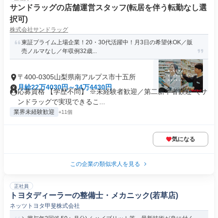
サンドラッグの店舗運営スタッフ(転居を伴う転勤なし選
択可)
株式会社サンドラッグ
東証プライム上場企業！20・30代活躍中！月3日の希望休OK／販
売ノルマなし／年収例32歳...
〒400-0305山梨県南アルプス市十五所
月給22万4030円～34万4430円
応募資格 【学歴不問】 ※未経験者歓迎／第二新卒者歓迎 ＼サ
ンドラッグで実現できるこ...
業界未経験歓迎
+11個
気になる
この企業の類似求人を見る
正社員
トヨタディーラーの整備士・メカニック(若草店)
ネッツトヨタ甲斐株式会社