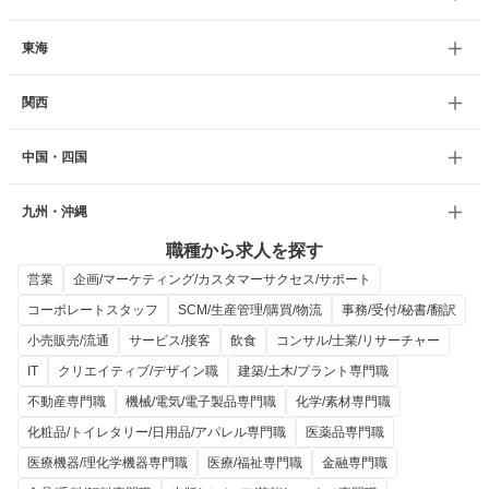
東海
関西
中国・四国
九州・沖縄
職種から求人を探す
営業
企画/マーケティング/カスタマーサクセス/サポート
コーポレートスタッフ
SCM/生産管理/購買/物流
事務/受付/秘書/翻訳
小売販売/流通
サービス/接客
飲食
コンサル/士業/リサーチャー
IT
クリエイティブ/デザイン職
建築/土木/プラント専門職
不動産専門職
機械/電気/電子製品専門職
化学/素材専門職
化粧品/トイレタリー/日用品/アパレル専門職
医薬品専門職
医療機器/理化学機器専門職
医療/福祉専門職
金融専門職