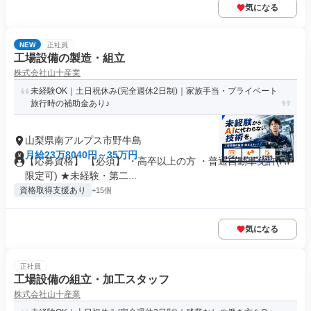
気になる
NEW
正社員
工場設備の製造・組立
株式会社山十産業
未経験OK｜土日祝休み(完全週休2日制)｜家族手当・プライベート
旅行時の補助金あり♪
山梨県南アルプス市野牛島
月給23万8040円～35万円
【応募資格】 【必須】 ・高卒以上の方 ・普通自動車免許(AT
限定可) ★未経験・第二...
資格取得支援あり
+15個
気になる
正社員
工場設備の組立・加工スタッフ
株式会社山十産業