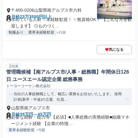
〒400-0206山梨県南アルプス市六科
月給23万3500円以上
求めている人材 ✨未経験歓迎！ ✨無資格OK！ 【こんな方を歓
迎します】 ◎ものづく...
制服あり
業界未経験歓迎
+21個
気になる
正社員
管理職候補【南アルプス市/人事・総務職】年間休日126
日 ユースエール認定企業 総務事務
トーヨーコーケン株式会社
当社の人事総務職として、幅広い業務をお任せいたします。 採用
計画(新卒・中途)の立案、社員...
山梨県南アルプス市
月給39万円～45万円
必要な経験・能力等 【必須】■人事総務の実務経験■組織マネ
ージメント経験 【企業の特徴...
業界未経験歓迎
+5個