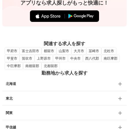
アプリなら求人探しがもっと快適に！
関連する求人を探す
甲府市
富士吉田市
都留市
山梨市
大月市
韮崎市
北杜市
甲斐市
笛吹市
上野原市
甲州市
中央市
西八代郡
南巨摩郡
中巨摩郡
南都留郡
北都留郡
勤務地から求人を探す
北海道
東北
関東
甲信越