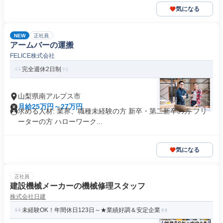
気になる
NEW
正社員
アームバーの運搬
FELICE株式会社
完全週休2日制
山梨県南アルプス市
月給25万円～27万円
求める人材: 業界、職種未経験の方 新卒・第二新卒の方 フリ
ーターの方 ハローワーク...
気になる
正社員
建設機械メーカーの機械修理スタッフ
株式会社日建
未経験OK！年間休日123日～★業績好調＆安定企業