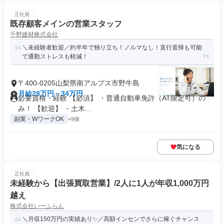
正社員
既存顧客メインの営業スタッフ
千野建材株式会社
＼未経験者歓迎／約半年で独り立ち！ノルマなし！直行直帰も可能
で通勤ストレスも軽減！
〒400-0205山梨県南アルプス市野牛島
月給28万円～34万円
必要資格・経験 【必須】 ・普通自動車免許（AT限定可）の
み！ 【歓迎】 ・土木...
副業・WワークOK
+9個
気になる
正社員
未経験から【出張買取営業】/2人に1人が年収1,000万円
越え
株式会社いーふらん
＼月収150万円の実績あり✨／高額インセンでさらに稼ぐチャンス