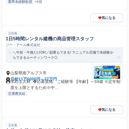
業界未経験歓迎
+6個
気になる
正社員
1日5時間レンタル建機の商品管理スタッフ
ジー・アール株式会社
＼午前・午後だけOK!／副業もできる! マニュアル完備で未経験か
らできるルーティンワーク◎
山梨県南アルプス市
月給11万6000円～22万円
求める人材: ❖応募資格、ご経験等 【年齢】～59歳 ※定年制
度を上限とするため※中...
交通費支給
気になる
正社員