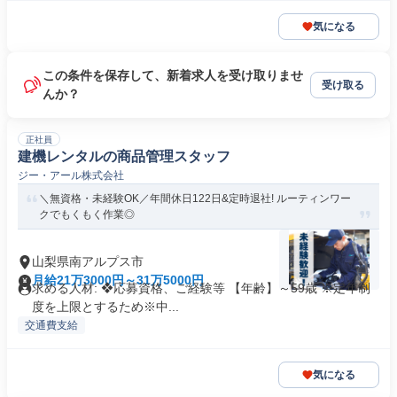
気になる
この条件を保存して、新着求人を受け取りませ
受け取る
んか？
正社員
建機レンタルの商品管理スタッフ
ジー・アール株式会社
＼無資格・未経験OK／年間休日122日&定時退社! ルーティンワー
クでもくもく作業◎
山梨県南アルプス市
月給21万3000円～31万5000円
求める人材: ❖応募資格、ご経験等 【年齢】～59歳 ※定年制
度を上限とするため※中...
交通費支給
気になる