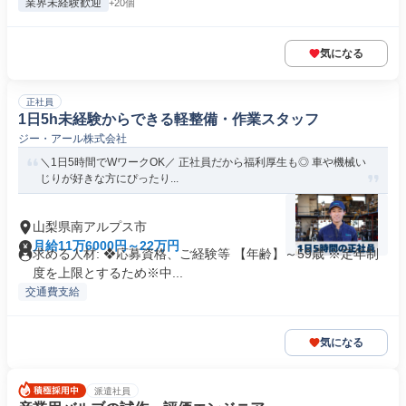
業界未経験歓迎
+20個
気になる
正社員
1日5h未経験からできる軽整備・作業スタッフ
ジー・アール株式会社
＼1日5時間でWワークOK／ 正社員だから福利厚生も◎ 車や機械い
じりが好きな方にぴったり...
山梨県南アルプス市
月給11万6000円～22万円
求める人材: ❖応募資格、ご経験等 【年齢】～59歳 ※定年制
度を上限とするため※中...
交通費支給
気になる
派遣社員