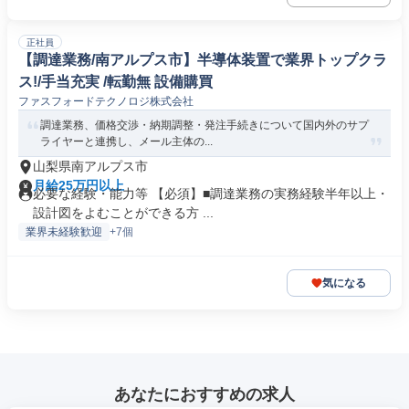
正社員
【調達業務/南アルプス市】半導体装置で業界トップクラ
ス!/手当充実 /転勤無 設備購買
ファスフォードテクノロジ株式会社
調達業務、価格交渉・納期調整・発注手続きについて国内外のサプ
ライヤーと連携し、メール主体の...
山梨県南アルプス市
月給25万円以上
必要な経験・能力等 【必須】■調達業務の実務経験半年以上・
設計図をよむことができる方 ...
業界未経験歓迎
+7個
気になる
あなたにおすすめの求人