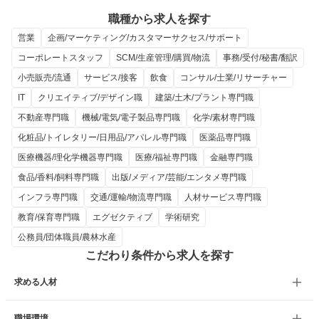
職種から求人を探す
営業
企画/マーケティング/カスタマーサクセス/サポート
コーポレートスタッフ
SCM/生産管理/購買/物流
事務/受付/秘書/翻訳
小売販売/流通
サービス/接客
飲食
コンサル/士業/リサーチャー
IT
クリエイティブ/デザイン職
建築/土木/プラント専門職
不動産専門職
機械/電気/電子製品専門職
化学/素材専門職
化粧品/トイレタリー/日用品/アパレル専門職
医薬品専門職
医療機器/理化学機器専門職
医療/福祉専門職
金融専門職
食品/香料/飼料専門職
出版/メディア/芸能/エンタメ専門職
インフラ専門職
交通/運輸/物流専門職
人材サービス専門職
教育/保育専門職
エグゼクティブ
学術研究
公務員/団体職員/農林水産
こだわり条件から求人を探す
求める人材
職場環境