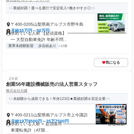
株式会社 ロンコ・ジャパン
業績好調！選べる運行で安定収入+働きやすさ◎
〒400-0205山梨県南アルプス市野牛島
月給35万円～50万円
求めている人材 【必須資格】 ━━━━━━━━━━━━━━
━ 大型自動車免許 年齢不問...
業界未経験歓迎
歩合給あり
+12個
気になる
正社員
創業56年建設機械販売の法人営業スタッフ
株式会社日建
未経験から成長できる！年休123日★業績好調＆安定企業
〒400-0211山梨県南アルプス市上今諏訪
月給19万9500円～25万7500円
求めている人材 ⭐ 必須条件 ───────────── ・普通自動
車運転免許（AT限...