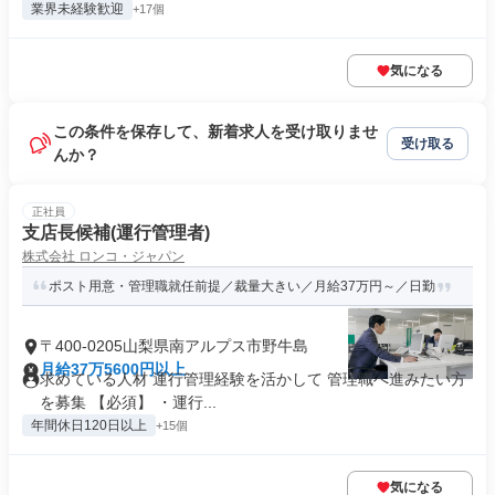
業界未経験歓迎
+17個
気になる
この条件を保存して、新着求人を受け取りませ
受け取る
んか？
正社員
支店長候補(運行管理者)
株式会社 ロンコ・ジャパン
ポスト用意・管理職就任前提／裁量大きい／月給37万円～／日勤
〒400-0205山梨県南アルプス市野牛島
月給37万5600円以上
求めている人材 運行管理経験を活かして 管理職へ進みたい方
を募集 【必須】 ・運行...
年間休日120日以上
+15個
気になる