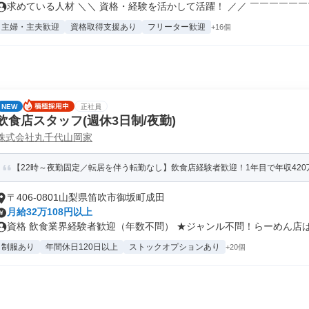
求めている人材 ＼＼ 資格・経験を活かして活躍！ ／／ ￣￣￣￣￣￣￣.
主婦・主夫歓迎
資格取得支援あり
フリーター歓迎
+16個
NEW
正社員
飲食店スタッフ(週休3日制/夜勤)
株式会社丸千代山岡家
【22時～夜勤固定／転居を伴う転勤なし】飲食店経験者歓迎！1年目で年収420
〒406-0801山梨県笛吹市御坂町成田
月給32万108円以上
資格 飲食業界経験者歓迎（年数不問） ★ジャンル不問！らーめん店はも
制服あり
年間休日120日以上
ストックオプションあり
+20個