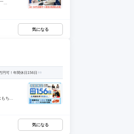
..
気になる
万円可！年間休日156日
ち...
気になる