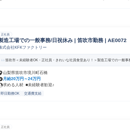
正社員
製造工場での一般事務/日祝休み | 笛吹市勤務 | AE0072
株式会社KFKファクトリー
笛吹市＜未経験者OK・正社員・きれいな社員食堂あり！＞製造工場での一般事
山梨県笛吹市境川町石橋
月給20万円～24万円
求める人材: ■未経験者歓迎♪
即日勤務OK
交通費支給
正社員