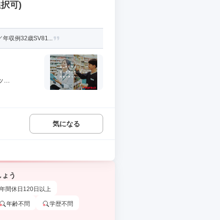
択可)
例32歳SV81...
..
気になる
しょう
年間休日120日以上
年齢不問
学歴不問