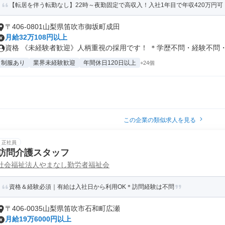
【転居を伴う転勤なし】22時～夜勤固定で高収入！入社1年目で年収420万円可
〒406-0801山梨県笛吹市御坂町成田
月給32万108円以上
資格 《未経験者歓迎》人柄重視の採用です！ ＊学歴不問・経験不問・年
制服あり
業界未経験歓迎
年間休日120日以上
+24個
この企業の類似求人を見る
正社員
訪問介護スタッフ
社会福祉法人やまなし勤労者福祉会
資格＆経験必須｜有給は入社日から利用OK＊訪問経験は不問
〒406-0035山梨県笛吹市石和町広瀬
月給19万6000円以上