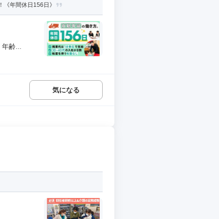
！《年間休日156日》
齢...
気になる