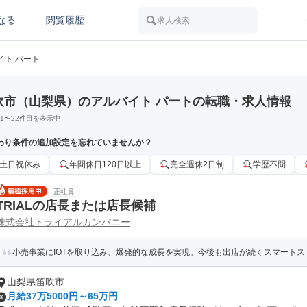
なる
閲覧履歴
求人検索
イト パート
吹市（山梨県）のアルバイト パートの転職・求人情報
1
〜
22
件目を表示中
わり条件の追加設定を忘れていませんか？
土日祝休み
年間休日120日以上
完全週休2日制
学歴不問
正社員
TRIALの店長または店長候補
株式会社トライアルカンパニー
小売事業にIOTを取り込み、爆発的な成長を実現。今後も出店が続くスマートスト
山梨県笛吹市
月給37万5000円～65万円