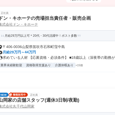
正社員
ドン・キホーテの売場担当責任者・販売企画
株式会社ドン・キホーテ
月給29万円以上可＊20代・30代活躍中！ポスト多数
〒406-0036山梨県笛吹市石和町窪中島
月給29万円～44万円
求めている人材 【応募資格・必須条件】 ■18歳以上（深夜帯の勤務があ
業界未経験歓迎
資格取得支援あり
介護休暇あり
+15個
NEW
正社員
山岡家の店舗スタッフ(週休3日制/夜勤)
株式会社丸千代山岡家