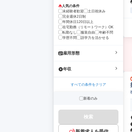
人気の条件
未経験者歓迎
土日祝休み
完全週休2日制
年間休日120日以上
在宅勤務（リモートワーク）OK
転勤なし
服装自由
年齢不問
学歴不問
語学力を活かせる
雇用形態
年収
すべての条件をクリア
新着のみ
検索
新着求人を受信