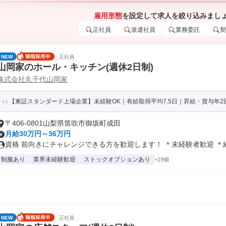
雇用形態
を設定して求人を絞り込みまし
正社員
派遣社員
業務委託
契
NEW
正社員
山岡家のホール・キッチン(週休2日制)
株式会社丸千代山岡家
【東証スタンダード上場企業】未経験OK｜有給取得平均7.5日｜昇給・賞与年2
〒406-0801山梨県笛吹市御坂町成田
月給30万円～36万円
資格 前向きにチャレンジできる方を歓迎します！ ＊未経験者歓迎 ＊経験
制服あり
業界未経験歓迎
ストックオプションあり
+19個
NEW
正社員