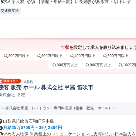
求める人材: 必須 【学歴・年齢不問】店長経験がある方 ～以下いず...
交通費支給
年収
を設定して求人を絞り込みましょ
200万円以上
300万円以上
400万円以上
500万円以上
800万円以上
900万円以上
1000
正社員
接客 販売 ホール 株式会社 甲羅 笛吹市
株式会社 甲羅
株式会社 甲羅｜レストラン・専門料理店（接客・販売・ホール）
山梨県笛吹市石和町窪中島
月給25万5700円～39万2504円
求める人物像 ※業務上のコミュニケーションに支障のない日本語力をお