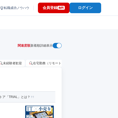
会員登録
ログイン
転職成功ノウハウ
無料
関連度順
新着順
詳細表示
未経験者歓迎
在宅勤務（リモートワーク）OK
家賃補助・住宅手当
ア「TRIAL」とは？