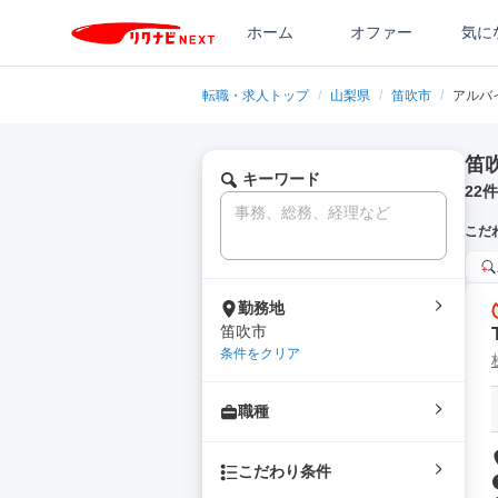
ホーム
オファー
気に
転職・求人トップ
/
山梨県
/
笛吹市
/
アルバ
笛
キーワード
22
件
こだ
勤務地
笛吹市
条件をクリア
職種
こだわり条件