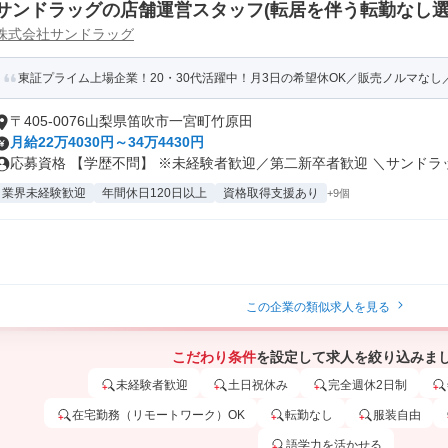
サンドラッグの店舗運営スタッフ(転居を伴う転勤なし選
株式会社サンドラッグ
東証プライム上場企業！20・30代活躍中！月3日の希望休OK／販売ノルマなし／年収
〒405-0076山梨県笛吹市一宮町竹原田
月給22万4030円～34万4430円
応募資格 【学歴不問】 ※未経験者歓迎／第二新卒者歓迎 ＼サンドラッ.
業界未経験歓迎
年間休日120日以上
資格取得支援あり
+9個
この企業の類似求人を見る
こだわり条件
を設定して求人を絞り込みま
未経験者歓迎
土日祝休み
完全週休2日制
在宅勤務（リモートワーク）OK
転勤なし
服装自由
語学力を活かせる