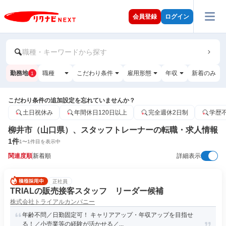
会員登録
ログイン
職種・キーワードから探す
勤務地
職種
こだわり条件
雇用形態
年収
新着のみ
1
こだわり条件の追加設定を忘れていませんか？
土日祝休み
年間休日120日以上
完全週休2日制
学歴
柳井市（山口県）、スタッフトレーナーの転職・求人情報
1
件
1
〜
1
件目を表示中
関連度順
新着順
詳細表示
正社員
TRIALの販売接客スタッフ リーダー候補
株式会社トライアルカンパニー
年齢不問／日勤固定可！ キャリアアップ・年収アップを目指せ
る！／小売業等の経験が活かせる／...