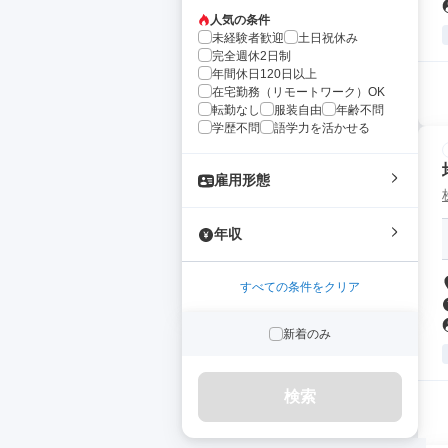
人気の条件
未経験者歓迎
土日祝休み
完全週休2日制
年間休日120日以上
在宅勤務（リモートワーク）OK
転勤なし
服装自由
年齢不問
学歴不問
語学力を活かせる
雇用形態
年収
すべての条件をクリア
新着のみ
検索