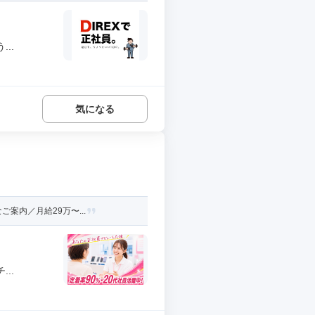
..
気になる
案内／月給29万〜...
..