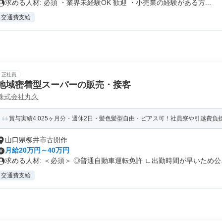
求める人材: 必須 ・業界未経験OK 歓迎 ・小売業の経験がある方...
交通費支給
正社員
地域密着型スーパーの販売・接客
株式会社丸久
賞与実績4.025ヶ月分・週休2日・髪色髪型自由・ピアス可！社員寮や引越費負担(
山口県柳井市古開作
月給20万円～40万円
求める人材: ＜必須＞ ◎普通自動車運転免許 ∟出勤時間が早いため公..
交通費支給