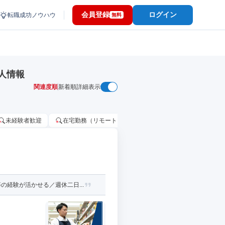
会員登録
ログイン
転職成功ノウハウ
無料
人情報
関連度順
新着順
詳細表示
未経験者歓迎
在宅勤務（リモートワーク）OK
家賃補助・住宅手当
経験が活かせる／週休二日...