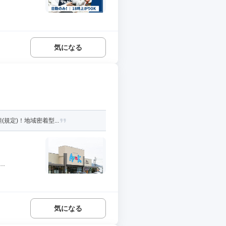
気になる
規定)！地域密着型...
.
気になる