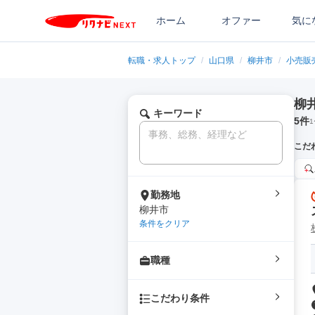
ホーム
オファー
気に
転職・求人トップ
/
山口県
/
柳井市
/
小売販
柳
キーワード
5
件
1
こだ
勤務地
柳井市
条件をクリア
職種
こだわり条件