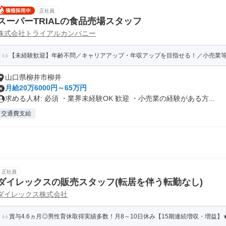
正社員
スーパーTRIALの食品売場スタッフ
株式会社トライアルカンパニー
【未経験歓迎】年齢不問／キャリアアップ・年収アップを目指せる！／小売業等の
山口県柳井市柳井
月給20万6000円～65万円
求める人材: 必須 ・業界未経験OK 歓迎 ・小売業の経験がある方...
交通費支給
正社員
ダイレックスの販売スタッフ(転居を伴う転勤なし)
ダイレックス株式会社
賞与4.6ヵ月◎男性育休取得実績多数！月8～10日休み【15期連続増収・増益】★