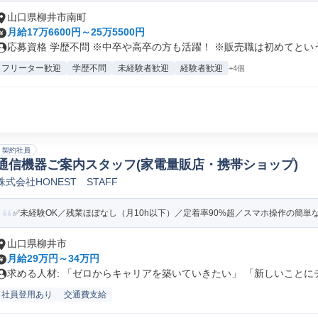
山口県柳井市南町
月給17万6600円～25万5500円
応募資格 学歴不問 ※中卒や高卒の方も活躍！ ※販売職は初めてという.
フリーター歓迎
学歴不問
未経験者歓迎
経験者歓迎
+4個
契約社員
通信機器ご案内スタッフ(家電量販店・携帯ショップ)
株式会社HONEST STAFF
✅未経験OK／残業ほぼなし（月10h以下）／定着率90%超／スマホ操作の簡単なご
山口県柳井市
月給29万円～34万円
求める人材: 「ゼロからキャリアを築いていきたい」 「新しいことにチ.
社員登用あり
交通費支給