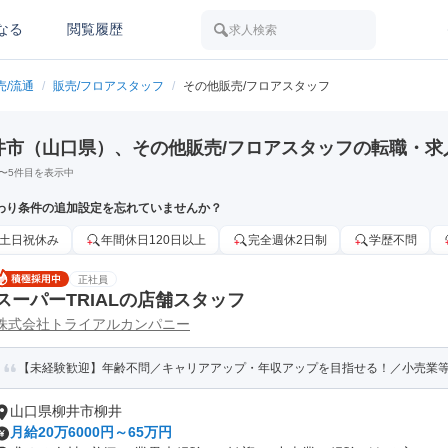
なる
閲覧履歴
求人検索
売/流通
/
販売/フロアスタッフ
/
その他販売/フロアスタッフ
井市（山口県）、その他販売/フロアスタッフの転職・求
〜
5
件目を表示中
わり条件の追加設定を忘れていませんか？
土日祝休み
年間休日120日以上
完全週休2日制
学歴不問
正社員
スーパーTRIALの店舗スタッフ
株式会社トライアルカンパニー
【未経験歓迎】年齢不問／キャリアアップ・年収アップを目指せる！／小売業等の
山口県柳井市柳井
月給20万6000円～65万円