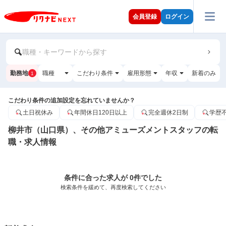
会員登録
ログイン
職種・キーワードから探す
勤務地
職種
こだわり条件
雇用形態
年収
新着のみ
1
こだわり条件の追加設定を忘れていませんか？
土日祝休み
年間休日120日以上
完全週休2日制
学歴
柳井市（山口県）、その他アミューズメントスタッフの転
職・求人情報
条件に合った求人が 0件でした
検索条件を緩めて、再度検索してください