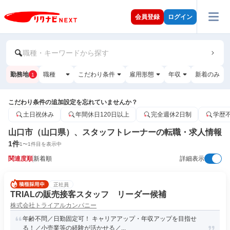
会員登録
ログイン
職種・キーワードから探す
勤務地
職種
こだわり条件
雇用形態
年収
新着のみ
1
こだわり条件の追加設定を忘れていませんか？
土日祝休み
年間休日120日以上
完全週休2日制
学歴
山口市（山口県）、スタッフトレーナーの転職・求人情報
1
件
1
〜
1
件目を表示中
関連度順
新着順
詳細表示
正社員
TRIALの販売接客スタッフ リーダー候補
株式会社トライアルカンパニー
年齢不問／日勤固定可！ キャリアアップ・年収アップを目指せ
る！／小売業等の経験が活かせる／...