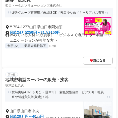
楽天トータルソリューションズ株式会社
楽天グループ直雇用／未経験OK／残業少なめ／キャリアパス豊富
〒754-1277山口県山口市阿知須
月給24万5250円～31万9150円
求めている人材 ✅必須条件 ・ビジネスで通用する日本語コミ
ュニケーションが可能な方 ・...
制服あり
業界未経験歓迎
+18個
気になる
正社員
地域密着型スーパーの販売・接客
株式会社丸久
賞与実績4.025ヶ月分・週休2日・髪色髪型自由・ピアス可！社員
寮や引越費負担(規定)！地...
山口県山口市中央
月給20万円～40万円