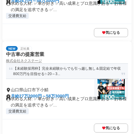
月給26万円～58万3000円
求める人材: ✅車が好き ✅高い成果とプロ意識がある ✅お客様
の満足を追求できる ✅...
交通費支給
気になる
NEW
正社員
中古車の提案営業
株式会社ネクステージ
【未経験採用枠】完全未経験からでも引っ越し無し＆固定給で年収
800万円を目指せる✨20～3...
山口県山口市下小鯖
月給27万2000円～58万3000円
求める人材: ✅車が好き ✅高い成果とプロ意識がある ✅お客様
の満足を追求できる ✅...
交通費支給
気になる