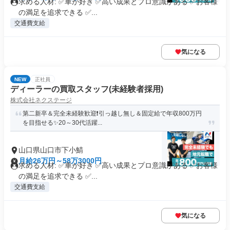
求める人材: ✅車が好き ✅高い成果とプロ意識がある ✅お客様
の満足を追求できる ✅...
交通費支給
気になる
NEW
正社員
ディーラーの買取スタッフ(未経験者採用)
株式会社ネクステージ
第二新卒＆完全未経験歓迎❗引っ越し無し＆固定給で年収800万円
を目指せる✨20～30代活躍...
山口県山口市下小鯖
月給26万円～58万3000円
求める人材: ✅車が好き ✅高い成果とプロ意識がある ✅お客様
の満足を追求できる ✅...
交通費支給
気になる