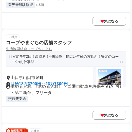
業界未経験歓迎
+15個
気になる
正社員
コープやまぐちの店舗スタッフ
生活協同組合コープやまぐち
⭐️賞与年2回！高待遇！⭐️未経験・幅広い年齢の方歓迎！安定のコー
プのお仕事◎
山口県山口市泉町
月給18万3700円～26万7300円
求める人材: 《求める人材》 ・普通自動車免許保有者(AT可)
・第二新卒、フリータ...
交通費支給
気になる
正社員