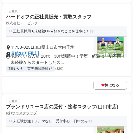
正社員
ハードオフの正社員販売・買取スタッフ
株式会社アービング
正社員採用★未経験OK★好きなことを仕事に！
〒753-0251山口県山口市大内千坊
月給22万円以上
求めている人材 20代・30代活躍中！学歴・経験は一切不問！
未経験からスタートしたス...
制服あり
業界未経験歓迎
+32個
気になる
正社員
ブランドリユース店の受付・接客スタッフ(山口市店)
(株)サガスクラップ
未経験歓迎｜ノルマなし｜受付中心・日中のみ