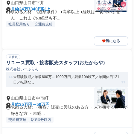
山口県山口市平井
月給24万7340円以上
求める人材: 《必須条件》 ♦高卒以上 ♦経験は一切問いませ
ん！これまでの経歴も不...
社員登用あり
交通費支給
気になる
正社員
リユース買取・接客販売スタッフ(おたからや)
株式会社いーふらん
未経験歓迎／年収600万～1000万円／残業10h以下／年間休日121
日／転勤なし
山口県山口市中市町
月給35万円～50万円
求める人材: ・接客、販売に興味のある方 ・人と接することが
好きな方 ・未経...
交通費支給
駅近5分以内