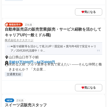
気になる
正社員
自動車販売店の販売営業|販売・サービス経験を活かして
キャリアUP(一般ミドル職)
株式会社ネクステージ
⏩️販サ経験等を活かして収入UP！固定給＋賞与年4回で安定キャリ
ア／20代30代活躍中！※...
山口県山口市下小鯖
月給33万2000円～64万4000円
求める人材: クルマ業界を本気で変えたい ――そんな仲間と働
きませんか？ 「大企業...
交通費支給
気になる
NEW
正社員
スイーツ店販売スタッフ