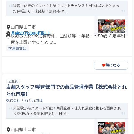
経営・商売のノウハウを身につけるチャンス！日祝休み×まとまっ
た休暇あり！未経験・無資格OK...
山口県山口市
月給23万2000円以上
求める人材: ❖応募資格、ご経験等 ・年齢：〜59歳 ※定年制
度を上限とするため ※...
交通費支給
気になる
正社員
店舗スタッフ/精肉部門での商品管理作業【株式会社とれ
とれ市場】
株式会社 とれとれ市場
未経験からスタート可能！商品企画・仕入れ業務に携わる面白さあ
り◎GWなど長期休暇あり＋日祝...
山口県山口市