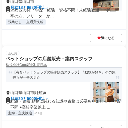
山口県山口市
月給18万6680円以上
求める人材: * 学歴・経験・資格不問！未経験歓迎！ * 第二新
卒の方、フリーターか...
残業なし
交通費支給
気になる
正社員
ペットショップの店舗販売・案内スタッフ
株式会社Coo&RIKU東日本
【有名ペットショップの接客販売スタッフ】『動物が好き』その気
持ちが一番大切☆
山口県山口市阿知須
月給20万5000円以上
経験・資格 動物に関わる知識や資格は必要ありません!! ●学歴
不問 ●高校卒業以上 ...
主婦・主夫歓迎
+11個