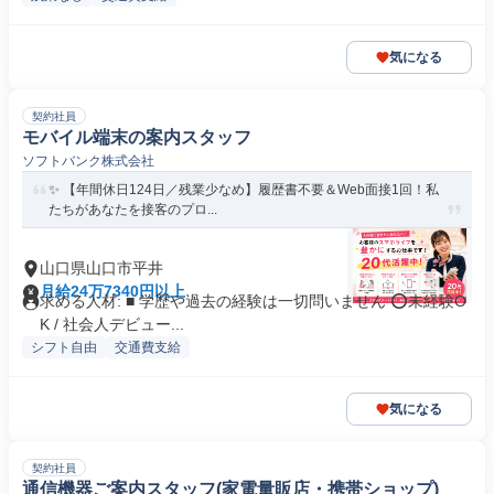
気になる
契約社員
モバイル端末の案内スタッフ
ソフトバンク株式会社
✨ 【年間休日124日／残業少なめ】履歴書不要＆Web面接1回！私
たちがあなたを接客のプロ...
山口県山口市平井
月給24万7340円以上
求める人材: ■ 学歴や過去の経験は一切問いません ⭕未経験O
K / 社会人デビュー...
シフト自由
交通費支給
気になる
契約社員
通信機器ご案内スタッフ(家電量販店・携帯ショップ)