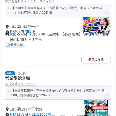
株式会社ＨＯＮＥＳＴ ＳＴＡＦＦ
【35歳迄】充実研修＆チーム配属で安心◎販売・案内～POP作成
にも挑戦可能✨残業月10時間...
山口県山口市平井
月給24万円以上
求める人材: 20代～30代活躍中 【必須条件】 35歳まで（若年
層の長期キャリア形...
交通費支給
気になる
NEW
正社員
営業型総合職
株式会社ネクステージ
【未経験採用枠】完全未経験からでも引っ越し無し＆固定給で年収
800万円を目指せる✨20～3...
山口県山口市下小鯖
月給26万円～58万3000円