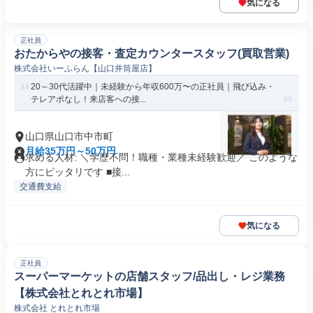
気になる
正社員
おたからやの接客・査定カウンタースタッフ(買取営業)
株式会社いーふらん【山口井筒屋店】
20～30代活躍中｜未経験から年収600万〜の正社員｜飛び込み・
テレアポなし！来店客への接...
山口県山口市中市町
月給35万円～50万円
求める人材: ＼学歴不問！職種・業種未経験歓迎／ このような
方にピッタリです ■接...
交通費支給
気になる
正社員
スーパーマーケットの店舗スタッフ/品出し・レジ業務
【株式会社とれとれ市場】
株式会社 とれとれ市場