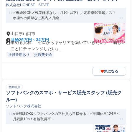
株式会社HONEST STAFF
✅未経験OK／残業ほぼなし（月10h以下）／定着率90%超／スマ
ホ操作の簡単なご案内／月給...
山口県山口市
月給29万円～34万円
求める人材: 「ゼロからキャリアを築いていきたい」 「新しい
ことにチャレンジしたい」...
社員登用あり
交通費支給
気になる
契約社員
ソフトバンクのスマホ・サービス販売スタッフ (販売ク
ルー)
ソフトバンク株式会社
⭐未経験OK&ソフトバンクの正社員も目指せる！✅年間休日124日×
月残業10h！有給取得率...