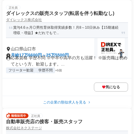
正社員
ダイレックスの販売スタッフ(転居を伴う転勤なし)
ダイレックス株式会社
賞与4.6ヵ月◎男性育休取得実績多数！月8～10日休み【15期連続
増収・増益】★だれでもで...
山口県山口市
月給17万6600円～25万5500円
応募資格 学歴不問 ※中卒や高卒の方も活躍！ ※販売職は初め
てという方、歓迎します。...
フリーター歓迎
学歴不問
+6個
気になる
この企業の類似求人を見る
正社員
自動車販売店の接客・販売スタッフ
株式会社ネクステージ