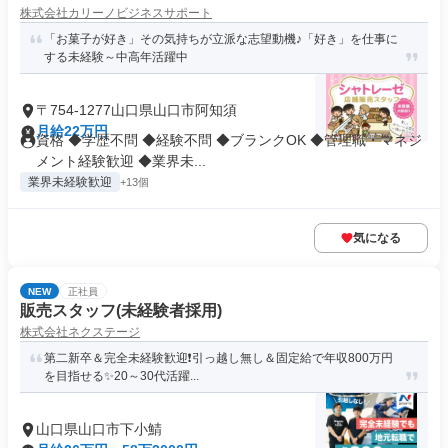
株式会社カリーノビジネスサポート
「お菓子が好き」その気持ちが立派な志望動機♪「好き」を仕事に
する未経験～中高年活躍中
〒754-1277山口県山口市阿知須
月給22万円
資格 ◆学歴不問 ◆経験不問 ◆ブランクOK ◆管理職・マネジ
メント経験歓迎 ◆業界未...
業界未経験歓迎
+13個
気になる
NEW
正社員
販売スタッフ(未経験者採用)
株式会社ネクステージ
第二新卒＆完全未経験歓迎❗引っ越し無し＆固定給で年収800万円
を目指せる✨20～30代活躍...
山口県山口市下小鯖