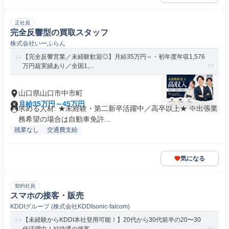
正社員
完全反響型の買取スタッフ
株式会社いーふらん
【完全反響営業／未経験歓迎◎】月給35万円～・初年度年収1,576
万円超実績あり／全国1,...
山口県山口市中市町
月給35万円～45万円
求める人材: ★未経験・第二新卒活躍中／高卒以上★ ※出張業
務希望の場合は自動車免許...
残業なし
交通費支給
気になる
契約社員
スマホの接客・販売
KDDIグループ (株式会社KDDIsonic-falcom)
【未経験からKDDI本社登用可能！】20代から30代前半の20〜30