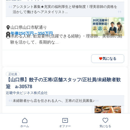
アシスタント募集★充実の福利厚生と研修制度！理美容師の資格を
活かして働けるヘアスタイリスト...
山口県山口市駅通り
年俸250万円～350万円
求める人材: 歓迎要件(活躍できる経験) ・理容師、美容師の経
験を活かして、長期的な...
気になる
正社員
【山口県】餃子の王将/店舗スタッフ/正社員/未経験者歓
迎 a-30578
近畿中央ビジネス株式会社
未経験者から店を任される人へ、王将の正社員募集♪
山口県山口市小郡前田町
月給22万3450円～30万円
求める人材: 【MUST】 ・飲食業界で活躍したい方 ・社員の働
ホーム
オファー
気になる