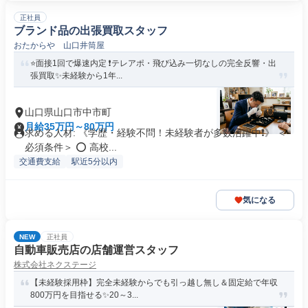
正社員
ブランド品の出張買取スタッフ
おたからや 山口井筒屋
⭐️面接1回で爆速内定 ❗️テレアポ・飛び込み一切なしの完全反響・出
張買取✨未経験から1年...
山口県山口市中市町
月給35万円～80万円
求める人材: 《学歴・経験不問！未経験者が多数活躍中❗️》 ＜
必須条件＞ ⭕ 高校...
交通費支給
駅近5分以内
気になる
NEW
正社員
自動車販売店の店舗運営スタッフ
株式会社ネクステージ
【未経験採用枠】完全未経験からでも引っ越し無し＆固定給で年収
800万円を目指せる✨20～3...