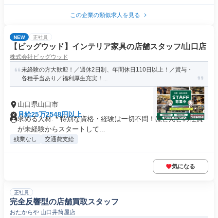
この企業の類似求人を見る
NEW
正社員
【ビッグウッド】インテリア家具の店舗スタッフ/山口店
株式会社ビッグウッド
未経験の方大歓迎！／週休2日制、年間休日110日以上！／賞与・
各種手当あり／福利厚生充実！...
山口県山口市
月給25万2548円以上
求める人材: * 特別な資格・経験は一切不問！ほとんどの社員
が未経験からスタートして...
残業なし
交通費支給
気になる
正社員
完全反響型の店舗買取スタッフ
おたからや 山口井筒屋店