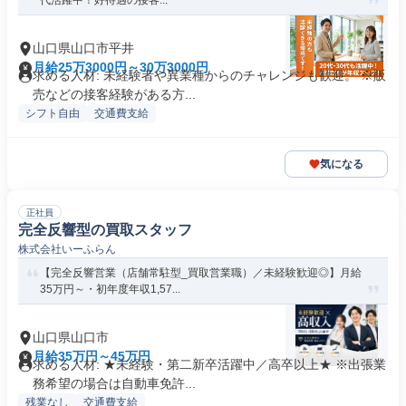
代活躍中！好待遇の接客...
山口県山口市平井
月給25万3000円～30万3000円
求める人材: 未経験者や異業種からのチャレンジも歓迎。 ※販
売などの接客経験がある方...
シフト自由
交通費支給
気になる
正社員
完全反響型の買取スタッフ
株式会社いーふらん
【完全反響営業（店舗常駐型_買取営業職）／未経験歓迎◎】月給
35万円～・初年度年収1,57...
山口県山口市
月給35万円～45万円
求める人材: ★未経験・第二新卒活躍中／高卒以上★ ※出張業
務希望の場合は自動車免許...
残業なし
交通費支給