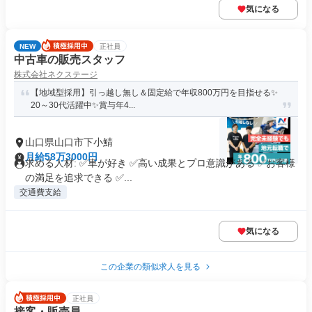
気になる
NEW
正社員
中古車の販売スタッフ
株式会社ネクステージ
【地域型採用】引っ越し無し＆固定給で年収800万円を目指せる✨
20～30代活躍中✨賞与年4...
山口県山口市下小鯖
月給58万3000円
求める人材: ✅車が好き ✅高い成果とプロ意識がある ✅お客様
の満足を追求できる ✅...
交通費支給
気になる
この企業の類似求人を見る
正社員
接客・販売員