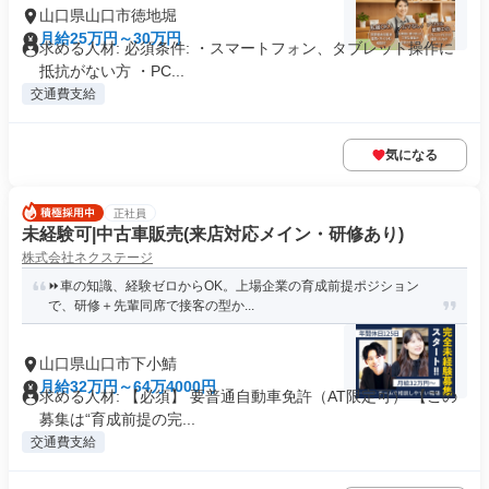
山口県山口市徳地堀
月給25万円～30万円
求める人材: 必須条件: ・スマートフォン、タブレット操作に
抵抗がない方 ・PC...
交通費支給
気になる
正社員
未経験可|中古車販売(来店対応メイン・研修あり)
株式会社ネクステージ
⏩️車の知識、経験ゼロからOK。上場企業の育成前提ポジション
で、研修＋先輩同席で接客の型か...
山口県山口市下小鯖
月給32万円～64万4000円
求める人材: 【必須】 要普通自動車免許（AT限定可） 【この
募集は“育成前提の完...
交通費支給