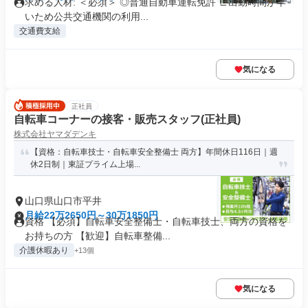
求める人材: ＜必須＞ ◎普通自動車運転免許 ∟出勤時間が早
いため公共交通機関の利用...
交通費支給
気になる
正社員
自転車コーナーの接客・販売スタッフ(正社員)
株式会社ヤマダデンキ
【資格：自転車技士・自転車安全整備士 両方】年間休日116日｜週
休2日制｜東証プライム上場...
山口県山口市平井
月給22万2650円～30万1850円
資格 【必須】自転車安全整備士・自転車技士、両方の資格を
お持ちの方 【歓迎】自転車整備...
介護休暇あり
+13個
気になる