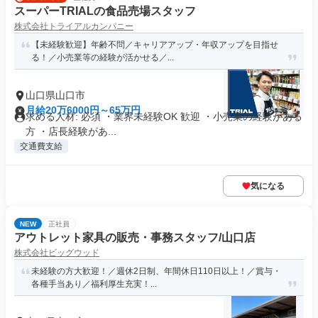
スーパーTRIALの食品売場スタッフ
株式会社トライアルカンパニー
【未経験歓迎】年齢不問／キャリアアップ・年収アップを目指せ
る！／小売業等の経験が活かせる／...
山口県山口市
月給20万6000円～65万円
求める人材: 必須 ・業界未経験OK 歓迎 ・小売業の経験がある
方 ・店長経験があ...
交通費支給
気になる
NEW
正社員
アウトレット家具の販売・事務スタッフ/山口店
株式会社ビッグウッド
未経験の方大歓迎！／週休2日制、年間休日110日以上！／賞与・
各種手当あり／福利厚生充実！...