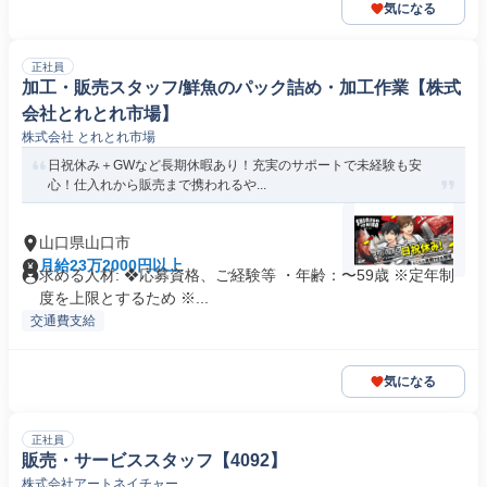
気になる
正社員
加工・販売スタッフ/鮮魚のパック詰め・加工作業【株式
会社とれとれ市場】
株式会社 とれとれ市場
日祝休み＋GWなど長期休暇あり！充実のサポートで未経験も安
心！仕入れから販売まで携われるや...
山口県山口市
月給23万2000円以上
求める人材: ❖応募資格、ご経験等 ・年齢：〜59歳 ※定年制
度を上限とするため ※...
交通費支給
気になる
正社員
販売・サービススタッフ【4092】
株式会社アートネイチャー