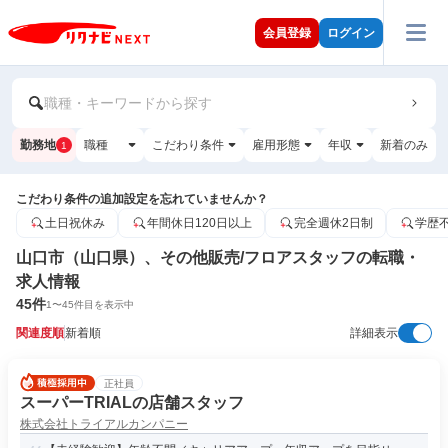
会員登録
ログイン
職種・キーワードから探す
勤務地
職種
こだわり条件
雇用形態
年収
新着のみ
1
こだわり条件の追加設定を忘れていませんか？
土日祝休み
年間休日120日以上
完全週休2日制
学歴
山口市（山口県）、その他販売/フロアスタッフの転職・
求人情報
45
件
1
〜
45
件目を表示中
関連度順
新着順
詳細表示
正社員
スーパーTRIALの店舗スタッフ
株式会社トライアルカンパニー