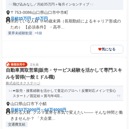
飛び込みなし／月給35万円＋毎月インセンティブ
〒753-0086山口県山口市中市町
月給35万円～45万円
求めている人材 ※40歳未満（長期勤続によるキャリア形成の
ため） 【必須条件】 ・高卒...
業界未経験歓迎
+6個
気になる
正社員
自動車買取営業|販売・サービス経験を活かして専門スキ
ルを習得(一般ミドル職)
株式会社ネクステージ
⏩️販売・接客経験を活かして査定のプロへ！反響対応メインで安心
スタート／固定給＋賞与年4回...
山口県山口市下小鯖
月給33万2000円～64万4000円
求める人材: クルマ業界を本気で変えたい―― そんな仲間と働
きませんか？ 「大企業...
交通費支給