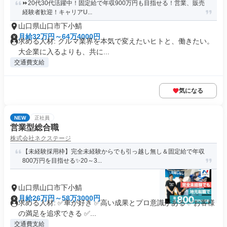
⏩️20代30代活躍中！固定給で年収900万円も目指せる！営業、販売
経験者歓迎！キャリアU...
山口県山口市下小鯖
月給32万円～64万4000円
求める人材: クルマ業界を本気で変えたいヒトと、働きたい。
大企業に入るよりも、共に...
交通費支給
気になる
NEW
正社員
営業型総合職
株式会社ネクステージ
【未経験採用枠】完全未経験からでも引っ越し無し＆固定給で年収
800万円を目指せる✨20～3...
山口県山口市下小鯖
月給26万円～58万3000円
求める人材: ✅車が好き ✅高い成果とプロ意識がある ✅お客様
の満足を追求できる ✅...
交通費支給