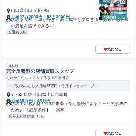
山口県山口市下小鯖
月給27万2000円～58万3000円
求める人材: ✅車が好き ✅高い成果とプロ意識がある ✅お客様
の満足を追求できる ✅...
交通費支給
気になる
正社員
完全反響型の店舗買取スタッフ
おたからや ウエスタまるき山口湯田店
飛び込みなし／月給35万円＋毎月インセンティブ
〒753-0826山口県山口市幸町
月給35万円～45万円
求めている人材 ※40歳未満（長期勤続によるキャリア形成の
ため） 【必須条件】 ・高卒...
業界未経験歓迎
+6個
気になる