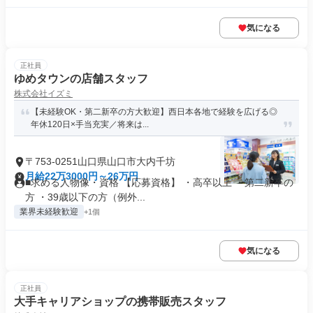
気になる
正社員
ゆめタウンの店舗スタッフ
株式会社イズミ
【未経験OK・第二新卒の方大歓迎】西日本各地で経験を広げる◎
年休120日×手当充実／将来は...
〒753-0251山口県山口市大内千坊
月給22万3000円～26万円
■求める人物像・資格 【応募資格】 ・高卒以上 ・第二新卒の
方 ・39歳以下の方（例外...
業界未経験歓迎
+1個
気になる
正社員
大手キャリアショップの携帯販売スタッフ