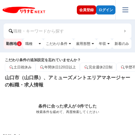
会員登録
ログイン
職種・キーワードから探す
勤務地
職種
こだわり条件
雇用形態
年収
新着のみ
1
こだわり条件の追加設定を忘れていませんか？
土日祝休み
年間休日120日以上
完全週休2日制
学歴
山口市（山口県）、アミューズメントエリアマネージャー
の転職・求人情報
条件に合った求人が 0件でした
検索条件を緩めて、再度検索してください