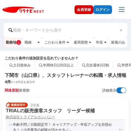
会員登録
ログイン
職種・キーワードから探す
勤務地
職種
こだわり条件
雇用形態
年収
新着のみ
1
こだわり条件の追加設定を忘れていませんか？
土日祝休み
年間休日120日以上
完全週休2日制
学歴
下関市（山口県）、スタッフトレーナーの転職・求人情報
4
件
1
〜
4
件目を表示中
関連度順
新着順
詳細表示
正社員
TRIALの販売接客スタッフ リーダー候補
株式会社トライアルカンパニー
年齢不問／日勤固定可！ キャリアアップ・年収アップを目指せ
る！／小売業等の経験が活かせる／...