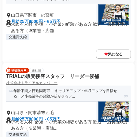
山口県下関市一の宮町
月給25万8000円～65万円
求める人材: 必須 ・小売業の経験がある方 歓迎 ・店長経験が
ある方（※業態・店舗...
交通費支給
気になる
正社員
TRIALの販売接客スタッフ リーダー候補
株式会社トライアルカンパニー
年齢不問／日勤固定可！ キャリアアップ・年収アップを目指せ
る！／小売業等の経験が活かせる／...
山口県下関市清末五毛
月給25万8000円～65万円
求める人材: 必須 ・小売業の経験がある方 歓迎 ・店長経験が
ある方（※業態・店舗...
交通費支給