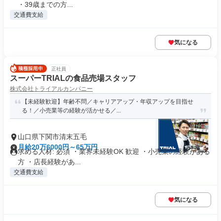
・39歳までの方...
交通費支給
気になる
正社員
スーパーTRIALの食品売場スタッフ
株式会社トライアルカンパニー
【未経験歓迎】年齢不問／キャリアアップ・年収アップを目指せ
る！／小売業等の経験が活かせる／...
山口県下関市清末五毛
月給20万6000円～65万円
求める人材: 必須 ・業界未経験OK 歓迎 ・小売業の経験がある
方 ・店長経験があ...
交通費支給
気になる