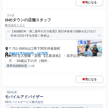
気になる
正社員
ゆめタウンの店舗スタッフ
株式会社イズミ
【未経験OK・第二新卒の方大歓迎】西日本各地で経験を広げる◎
年休120日×手当充実／将来は...
〒751-0869山口県下関市伊倉新町
月給22万3000円～26万円
■求める人物像・資格 【応募資格】 ・高卒以上 ・第二新卒の
方 ・39歳以下の方（例外...
業界未経験歓迎
+1個
気になる
契約社員
モバイルアドバイザー
SBモバイルサービス株式会社