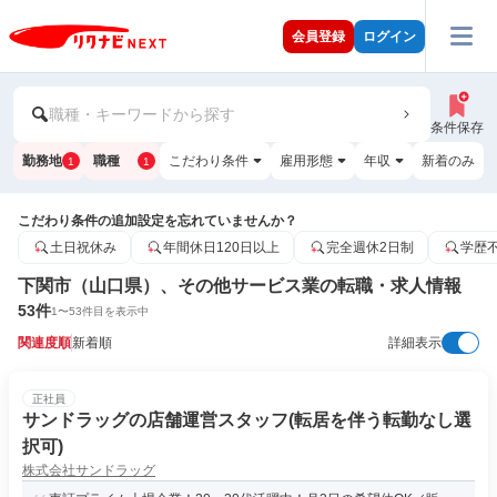
会員登録
ログイン
職種・キーワードから探す
条件保存
勤務地
職種
こだわり条件
雇用形態
年収
新着のみ
1
1
こだわり条件の追加設定を忘れていませんか？
土日祝休み
年間休日120日以上
完全週休2日制
学歴
下関市（山口県）、その他サービス業の転職・求人情報
53
件
1
〜
53
件目を表示中
関連度順
新着順
詳細表示
正社員
サンドラッグの店舗運営スタッフ(転居を伴う転勤なし選
択可)
株式会社サンドラッグ