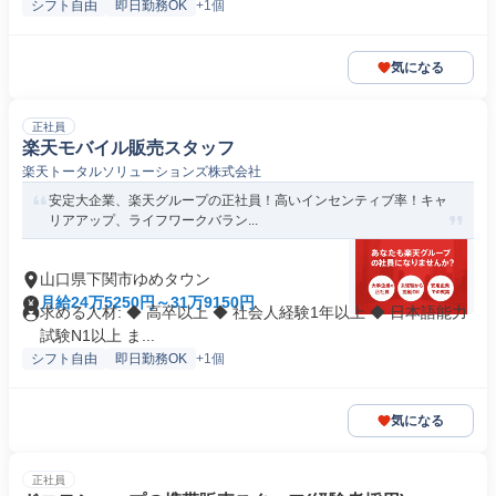
シフト自由
即日勤務OK
+1個
気になる
正社員
楽天モバイル販売スタッフ
楽天トータルソリューションズ株式会社
安定大企業、楽天グループの正社員！高いインセンティブ率！キャ
リアアップ、ライフワークバラン...
山口県下関市ゆめタウン
月給24万5250円～31万9150円
求める人材: ◆ 高卒以上 ◆ 社会人経験1年以上 ◆ 日本語能力
試験N1以上 ま...
シフト自由
即日勤務OK
+1個
気になる
正社員