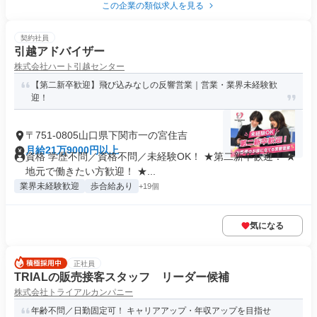
この企業の類似求人を見る
契約社員
引越アドバイザー
株式会社ハート引越センター
【第二新卒歓迎】飛び込みなしの反響営業｜営業・業界未経験歓
迎！
〒751-0805山口県下関市一の宮住吉
月給21万9000円以上
資格 学歴不問／資格不問／未経験OK！ ★第二新卒歓迎！ ★
地元で働きたい方歓迎！ ★...
業界未経験歓迎
歩合給あり
+19個
気になる
正社員
TRIALの販売接客スタッフ リーダー候補
株式会社トライアルカンパニー
年齢不問／日勤固定可！ キャリアアップ・年収アップを目指せ