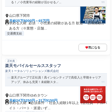
る！／小売業等の経験が活かせる／...
山口県下関市
月給25万8000円～65万円
求める人材: 必須 ・小売業の経験がある方 歓迎 ・店長経験が
ある方（※業態・店舗...
交通費支給
気になる
正社員
楽天モバイルセールススタッフ
楽天トータルソリューションズ株式会社
楽天グループで正社員！高インセンティブで高収入と早期キャリア
アップ、休みも充実！未経験スタ...
山口県下関市ゆめタウン
月給24万5250円～31万9150円
求める人材: ■必須条件 ・社会人経験1年以上（正社員・アルバ
イト・パート・派遣いず...