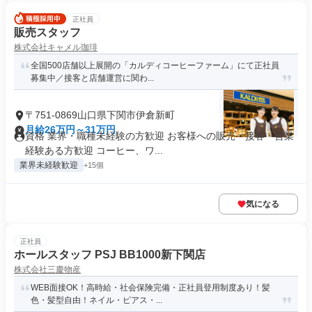
正社員
販売スタッフ
株式会社キャメル珈琲
全国500店舗以上展開の「カルディコーヒーファーム」にて正社員
募集中／接客と店舗運営に関わ...
〒751-0869山口県下関市伊倉新町
月給26万円～31万円
資格 業界・職種未経験の方歓迎 お客様への販売・接客・営業
経験ある方歓迎 コーヒー、ワ...
業界未経験歓迎
+15個
気になる
正社員
ホールスタッフ PSJ BB1000新下関店
株式会社三慶物産
WEB面接OK！高時給・社会保険完備・正社員登用制度あり！髪
色・髪型自由！ネイル・ピアス・...