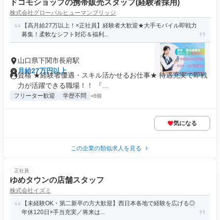
ドコモショップの携帯販売スタッフ(経験者採用)
株式会社グローバルヒューマンブリッジ
【高月給27万以上！×正社員】経験者大歓迎★大手モバイル即戦力
募集！柔軟なシフト対応＆福利...
山口県下関市長府駅
月給27万円以上
資格 ★経験者優遇・スキル活かせるお仕事★ 待遇充実で即戦
力が活躍できる職場！！ 『...
フリーター歓迎
学歴不問
+8個
気になる
この企業の類似求人を見る
正社員
ゆめタウンの店舗スタッフ
株式会社イズミ
【未経験OK・第二新卒の方大歓迎】西日本各地で経験を広げる◎
年休120日×手当充実／将来は...