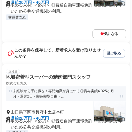
月給20万円～40万円
求める人材: ＜必須＞ ◎普通自動車運転免許 ∟出勤時間が早
いため公共交通機関の利用...
交通費支給
気になる
この条件を保存して、新着求人を受け取りませ
受け取る
んか？
正社員
地域密着型スーパーの精肉部門スタッフ
株式会社丸久
未経験から手に職を！専門知識が身につく◎賞与実績4.025ヶ月
分・週休2日・髪色髪型自由・...
山口県下関市長府中土居本町
月給20万円～40万円
求める人材: ＜必須＞ ◎普通自動車運転免許 ∟出勤時間が早
いため公共交通機関の利用...