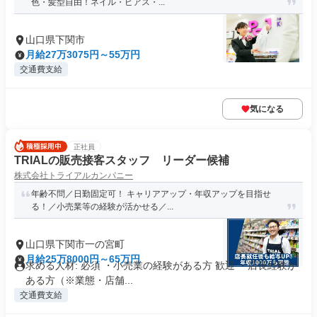
色・髪型自由！ネイル・ピアス・...
山口県下関市
月給27万3075円～55万円
交通費支給
気になる
正社員
TRIALの販売接客スタッフ リーダー候補
株式会社トライアルカンパニー
年齢不問／日勤固定可！ キャリアアップ・年収アップを目指せ
る！／小売業等の経験が活かせる／...
山口県下関市一の宮町
月給25万8000円～65万円
求める人材: 必須 ・小売業の経験がある方 歓迎 ・店長経験が
ある方（※業態・店舗...
交通費支給