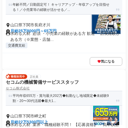
年齢不問／日勤固定可！ キャリアアップ・年収アップを目指せ
る！／小売業等の経験が活かせる／...
山口県下関市長府才川
月給25万8000円～65万円
求める人材: 必須 ・小売業の経験がある方 歓迎 ・店長経験が
ある方（※業態・店舗...
交通費支給
気になる
正社員
セコムの機械警備サービススタッフ
セコム株式会社
平均年収655万・賞与最大202万◆転勤なし地域限定◆未経験9
割・20〜30代活躍◆最大1...
山口県下関市岬之町
月給22万5300円以上
求める人材: 業界・職種経験不問！ 【応募資格】 ・高卒以上