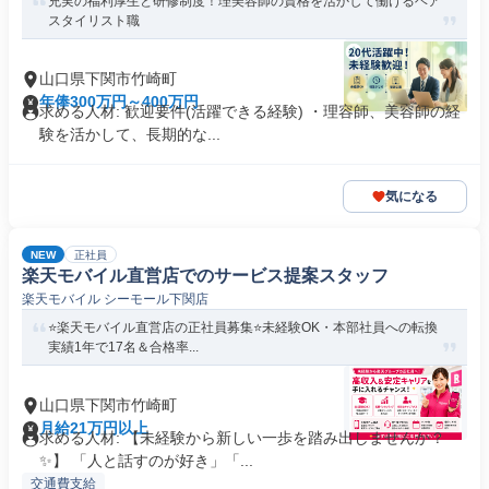
充実の福利厚生と研修制度！理美容師の資格を活かして働けるヘア
スタイリスト職
山口県下関市竹崎町
年俸300万円～400万円
求める人材: 歓迎要件(活躍できる経験) ・理容師、美容師の経
験を活かして、長期的な...
気になる
NEW
正社員
楽天モバイル直営店でのサービス提案スタッフ
楽天モバイル シーモール下関店
⭐️楽天モバイル直営店の正社員募集⭐️未経験OK・本部社員への転換
実績1年で17名＆合格率...
山口県下関市竹崎町
月給21万円以上
求める人材: 【未経験から新しい一歩を踏み出しませんか？
✨】 「人と話すのが好き」「...
交通費支給