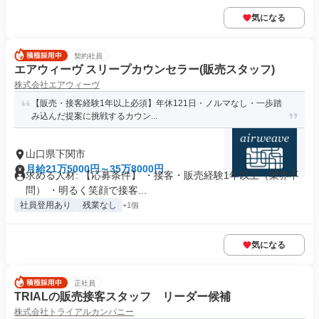
気になる
契約社員
エアウィーヴ スリープカウンセラー(販売スタッフ)
株式会社エアウィーヴ
【販売・接客経験1年以上必須】年休121日・ノルマなし・一歩踏
み込んだ提案に挑戦するカウン...
山口県下関市
月給21万5000円～35万8000円
求める人材: 【応募条件】 ・接客・販売経験1年以上（業界不
問） ・明るく笑顔で接客...
社員登用あり
残業なし
+1個
気になる
正社員
TRIALの販売接客スタッフ リーダー候補
株式会社トライアルカンパニー