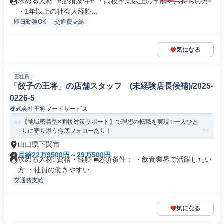
求める人材: ⭐必須条件⭐ ・高校卒業以上の学歴をお持ちの方
・1年以上の社会人経験...
即日勤務OK
交通費支給
気になる
正社員
「餃子の王将」の店舗スタッフ (未経験店長候補)/2025-
0226-5
株式会社王将フードサービス
【地域密着型×面接対策サポート】で理想の転職を実現✨一人ひと
りに寄り添う徹底フォローあり！
山口県下関市
月給22万9500円～29万500円
求める人材: 資格・経験 ■必須条件： ・飲食業界で活躍したい
方 ・社員の働きやすい...
交通費支給
気になる