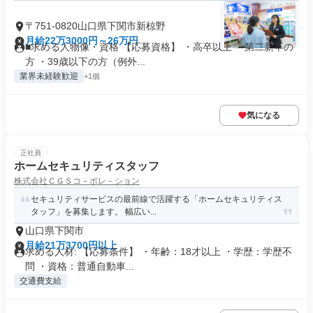
〒751-0820山口県下関市新椋野
月給22万3000円～26万円
■求める人物像・資格 【応募資格】 ・高卒以上 ・第二新卒の
方 ・39歳以下の方（例外...
業界未経験歓迎
+1個
気になる
正社員
ホームセキュリティスタッフ
株式会社ＣＧＳコ－ポレ－ション
セキュリティサービスの最前線で活躍する「ホームセキュリティス
タッフ」を募集します。 幅広い...
山口県下関市
月給21万3700円以上
求める人材: 【応募条件】 ・年齢：18才以上 ・学歴：学歴不
問 ・資格：普通自動車...
交通費支給