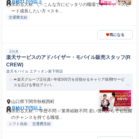
月給21万円以上
求める人材: ＼✨こんな方にピッタリの職場です！✨／ ⭐スピ
ード成長したい方 ⭐スキ...
交通費支給
気になる
正社員
楽天サービスのアドバイザー・モバイル販売スタッフ(R
CREW)
楽天モバイル エディオン新下関店
⏩️楽天グループ正社員✨️年収500万を目指せるキャリア採用❗️サービ
スを広げる専任アドバ...
山口県下関市秋根西町
月給21万円以上
求める人材: ✅学歴不問 ✅業界経験不問 若い世代からでも活躍
のチャンスを持てる職場...
シフト自由
交通費支給