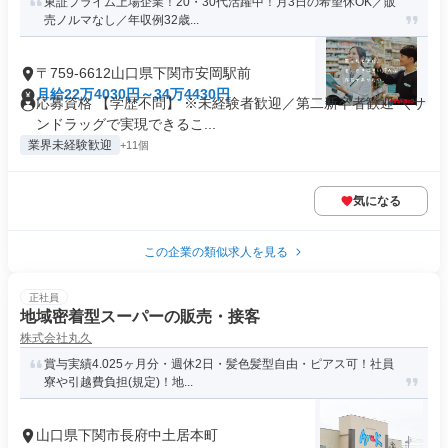
東証プライム上場企業！20・30代活躍中！月3日の希望休OK／販
売ノルマなし／年収例32歳...
〒759-6612山口県下関市安岡駅前
月給22万4030円～34万4430円
応募資格 【学歴不問】 ※未経験者歓迎／第二新卒者歓迎 ＼サ
ンドラッグで実現できるこ...
業界未経験歓迎
+11個
気になる
この企業の類似求人を見る
正社員
地域密着型スーパーの販売・接客
株式会社丸久
賞与実績4.025ヶ月分・週休2日・髪色髪型自由・ピアス可！社員
寮や引越費負担(規定)！地...
山口県下関市長府中土居本町