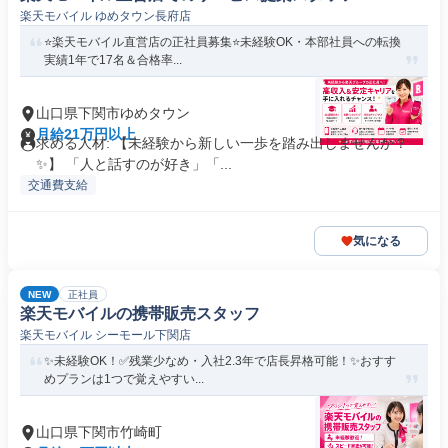
楽天モバイル ゆめタウン長府店
⭐️楽天モバイル直営店の正社員募集⭐️未経験OK・本部社員への転換
実績1年で17名＆合格率...
山口県下関市ゆめタウン
月給21万円以上
求める人材: 【未経験から新しい一歩を踏み出しませんか？
✨】 「人と話すのが好き」「...
交通費支給
気になる
NEW
正社員
楽天モバイルの携帯販売スタッフ
楽天モバイル シーモール下関店
✨未経験OK！✅残業少なめ・入社2.3年で店長昇格可能！✨おすす
めプランは1つで覚えやすい...
山口県下関市竹崎町