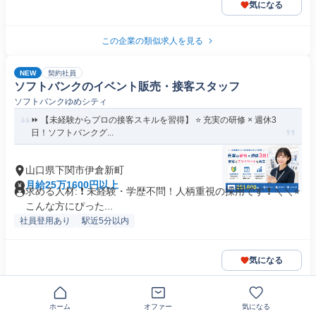
気になる
この企業の類似求人を見る
NEW
契約社員
ソフトバンクのイベント販売・接客スタッフ
ソフトバンクゆめシティ
⏩️ 【未経験からプロの接客スキルを習得】 ⭐️ 充実の研修 × 週休3
日！ソフトバンクグ...
山口県下関市伊倉新町
月給25万1600円以上
求める人材: ❗ 未経験・学歴不問！人柄重視の採用です ❗ ＼＼⭐
こんな方にぴった...
社員登用あり
駅近5分以内
気になる
この企業の類似求人を見る
ホーム
オファー
気になる