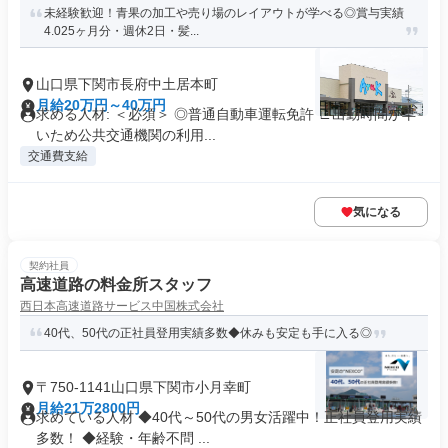
未経験歓迎！青果の加工や売り場のレイアウトが学べる◎賞与実績
4.025ヶ月分・週休2日・髪...
山口県下関市長府中土居本町
月給20万円～40万円
求める人材: ＜必須＞ ◎普通自動車運転免許 ∟出勤時間が早
いため公共交通機関の利用...
交通費支給
気になる
契約社員
高速道路の料金所スタッフ
西日本高速道路サービス中国株式会社
40代、50代の正社員登用実績多数◆休みも安定も手に入る◎
〒750-1141山口県下関市小月幸町
月給21万2800円
求めている人材 ◆40代～50代の男女活躍中！正社員登用実績
多数！ ◆経験・年齢不問 ...