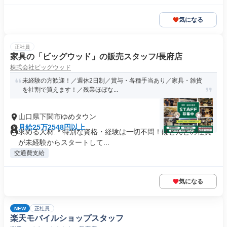
気になる
正社員
家具の「ビッグウッド」の販売スタッフ/長府店
株式会社ビッグウッド
未経験の方歓迎！／週休2日制／賞与・各種手当あり／家具・雑貨
を社割で買えます！／残業ほぼな...
山口県下関市ゆめタウン
月給25万2548円以上
求める人材: * 特別な資格・経験は一切不問！ほとんどの社員
が未経験からスタートして...
交通費支給
気になる
NEW
正社員
楽天モバイルショップスタッフ