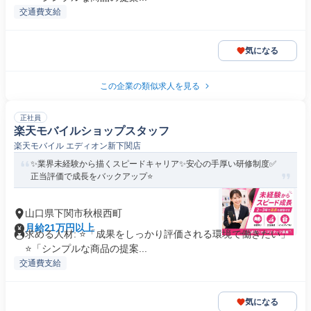
交通費支給
気になる
この企業の類似求人を見る
正社員
楽天モバイルショップスタッフ
楽天モバイル エディオン新下関店
✨業界未経験から描くスピードキャリア✨安心の手厚い研修制度✅
正当評価で成長をバックアップ⭐
山口県下関市秋根西町
月給21万円以上
求める人材: ⭐「成果をしっかり評価される環境で働きたい」
⭐「シンプルな商品の提案...
交通費支給
気になる