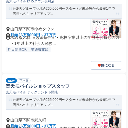
楽天モバイル ゆめタウン長府店
✨楽天グループ✨月給265,000円〜スタート✅未経験から最短1年で
店長へのキャリアアップ...
山口県下関市ゆめタウン
月給26万5000円～37万円
求める人材: ⭐必須条件⭐ ・高校卒業以上の学歴をお持ちの方
・1年以上の社会人経験...
即日勤務OK
交通費支給
気になる
NEW
正社員
楽天モバイルショップスタッフ
楽天モバイル テックランド下関店
✨楽天グループ✨月給265,000円〜スタート✅未経験から最短1年で
店長へのキャリアアップ...
山口県下関市武久町
月給26万5000円～37万円