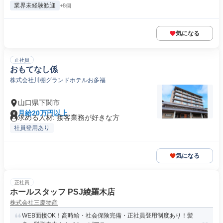
業界未経験歓迎
+8個
気になる
正社員
おもてなし係
株式会社川棚グランドホテルお多福
山口県下関市
月給20万円以上
求める人材: 接客業務が好きな方
社員登用あり
気になる
正社員
ホールスタッフ PSJ綾羅木店
株式会社三慶物産
WEB面接OK！高時給・社会保険完備・正社員登用制度あり！髪