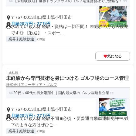
【未経験歓迎】世界トップクラスのゴルフ場運営会社でご活躍を！
〒757-0013山口県山陽小野田市
月給20万円～27万円
求めている人材 経験・資格は一切不問！ 未経験の方も大歓迎
です◎ 【歓迎】 ・スポー...
業界未経験歓迎
+19個
気になる
正社員
未経験から専門技術を身につける ゴルフ場のコース管理
株式会社アコーディア・ゴルフ
20代～40代の男女活躍中｜国内最大級のゴルフ場運営企業
〒757-0013山口県山陽小野田市
月給20万円～27万円
求めている人材 経験不問 ■必須 ・要普通自動車運転免許 ＜以
下のような方はぜひご...
業界未経験歓迎
+18個