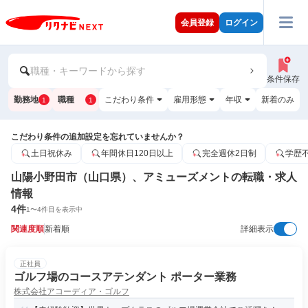
会員登録
ログイン
職種・キーワードから探す
条件保存
勤務地
職種
こだわり条件
雇用形態
年収
新着のみ
1
1
こだわり条件の追加設定を忘れていませんか？
土日祝休み
年間休日120日以上
完全週休2日制
学歴
山陽小野田市（山口県）、アミューズメントの転職・求人
情報
4
件
1
〜
4
件目を表示中
関連度順
新着順
詳細表示
正社員
ゴルフ場のコースアテンダント ポーター業務
株式会社アコーディア・ゴルフ