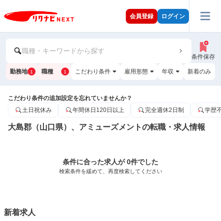
会員登録
ログイン
職種・キーワードから探す
条件保存
勤務地
職種
こだわり条件
雇用形態
年収
新着のみ
1
1
こだわり条件の追加設定を忘れていませんか？
土日祝休み
年間休日120日以上
完全週休2日制
学歴
大島郡（山口県）、アミューズメントの転職・求人情報
条件に合った求人が 0件でした
検索条件を緩めて、再度検索してください
新着求人