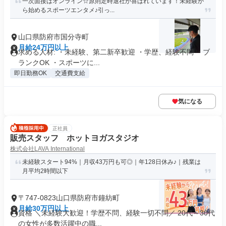
一次面接はオンライン☆原則定時退社が喜ばれています！未経験か
ら始めるスポーツエンタメ♪引っ...
山口県防府市国分寺町
月給24万円以上
求める人材: ・未経験、第二新卒歓迎 ・学歴、経験不問 ・ブ
ランクOK ・スポーツに...
即日勤務OK
交通費支給
気になる
正社員
販売スタッフ ホットヨガスタジオ
株式会社LAVA International
未経験スタート94%｜月収43万円も可◎｜年128日休み♪｜残業は
月平均2時間以下
〒747-0823山口県防府市鐘紡町
月給30万円以上
資格 ＼未経験大歓迎！学歴不問、経験一切不問／ 20代～30代
の女性が多数活躍中の職...