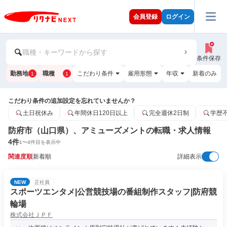
会員登録
ログイン
職種・キーワードから探す
条件保存
勤務地
職種
こだわり条件
雇用形態
年収
新着のみ
1
1
こだわり条件の追加設定を忘れていませんか？
土日祝休み
年間休日120日以上
完全週休2日制
学歴
防府市（山口県）、アミューズメントの転職・求人情報
4
件
1
〜
4
件目を表示中
関連度順
新着順
詳細表示
NEW
正社員
スポーツエンタメ|公営競技場の番組制作スタッフ|防府競
輪場
株式会社ＪＰＦ