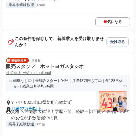
業界未経験歓迎
+20個
気になる
この条件を保存して、新着求人を受け取りませ
受け取る
んか？
正社員
販売スタッフ ホットヨガスタジオ
株式会社LAVA International
転勤なし◎｜未経験スタート94%｜月収43万円も可◎｜年128日休
み♪｜残業は月平均2時間...
〒747-0823山口県防府市鐘紡町
月給27万円以上
資格 ＼未経験大歓迎！学歴不問、経験一切不問／ 20代～30代
の女性が多数活躍中の職...
業界未経験歓迎
+21個