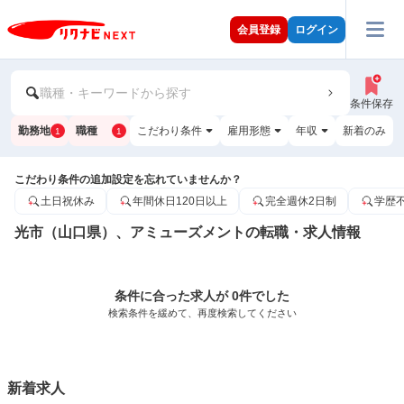
会員登録
ログイン
職種・キーワードから探す
条件保存
勤務地
職種
こだわり条件
雇用形態
年収
新着のみ
1
1
こだわり条件の追加設定を忘れていませんか？
土日祝休み
年間休日120日以上
完全週休2日制
学歴
光市（山口県）、アミューズメントの転職・求人情報
条件に合った求人が 0件でした
検索条件を緩めて、再度検索してください
新着求人