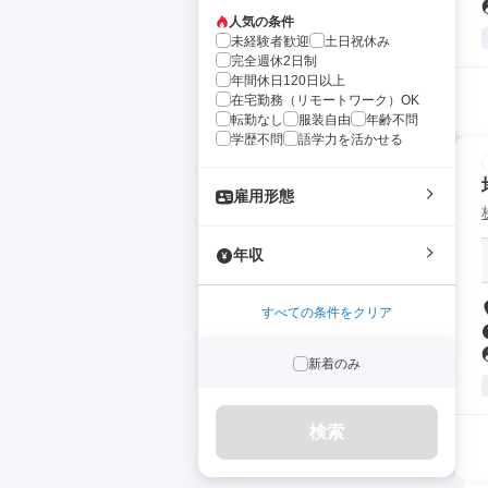
人気の条件
未経験者歓迎
土日祝休み
完全週休2日制
年間休日120日以上
在宅勤務（リモートワーク）OK
転勤なし
服装自由
年齢不問
学歴不問
語学力を活かせる
雇用形態
年収
すべての条件をクリア
新着のみ
検索