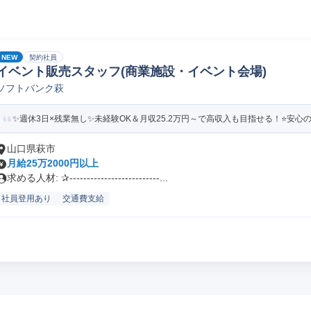
NEW
契約社員
イベント販売スタッフ(商業施設・イベント会場)
ソフトバンク萩
✨週休3日×残業無し✨未経験OK＆月収25.2万円～で高収入も目指せる！⭐安心の
山口県萩市
月給25万2000円以上
求める人材: ✰--------------------------...
社員登用あり
交通費支給