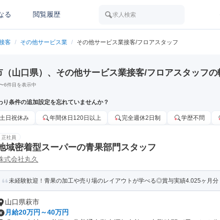
なる
閲覧履歴
求人検索
/接客
/
その他サービス業
/
その他サービス業接客/フロアスタッフ
市（山口県）、その他サービス業接客/フロアスタッフの
〜
6
件目を表示中
わり条件の追加設定を忘れていませんか？
土日祝休み
年間休日120日以上
完全週休2日制
学歴不問
正社員
地域密着型スーパーの青果部門スタッフ
株式会社丸久
未経験歓迎！青果の加工や売り場のレイアウトが学べる◎賞与実績4.025ヶ月分・
山口県萩市
月給20万円～40万円