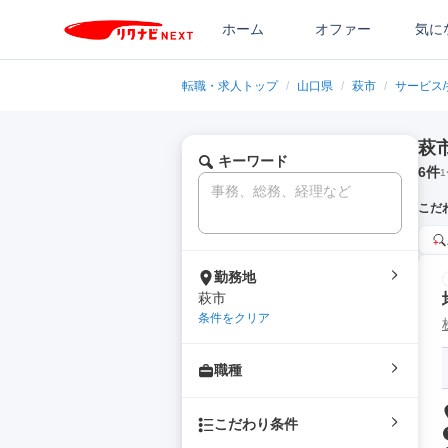
ホーム
オファー
気に
転職・求人トップ
/
山口県
/
萩市
/
サービス
萩
キーワード
6
件
1
こだ
勤務地
萩市
条件をクリア
職種
こだわり条件