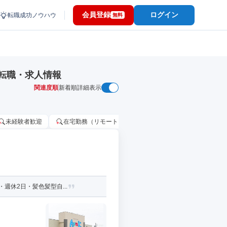
会員登録
ログイン
転職成功ノウハウ
無料
転職・求人情報
関連度順
新着順
詳細表示
未経験者歓迎
在宅勤務（リモートワーク）OK
家賃補助・住宅手当
週休2日・髪色髪型自...