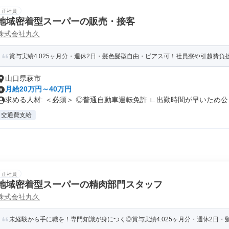
正社員
地域密着型スーパーの販売・接客
株式会社丸久
賞与実績4.025ヶ月分・週休2日・髪色髪型自由・ピアス可！社員寮や引越費負担(
山口県萩市
月給20万円～40万円
求める人材: ＜必須＞ ◎普通自動車運転免許 ∟出勤時間が早いため公..
交通費支給
正社員
地域密着型スーパーの精肉部門スタッフ
株式会社丸久
未経験から手に職を！専門知識が身につく◎賞与実績4.025ヶ月分・週休2日・髪