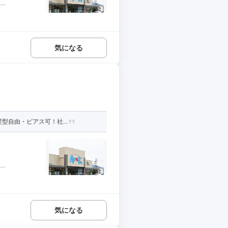
.
気になる
型自由・ピアス可！社...
.
気になる