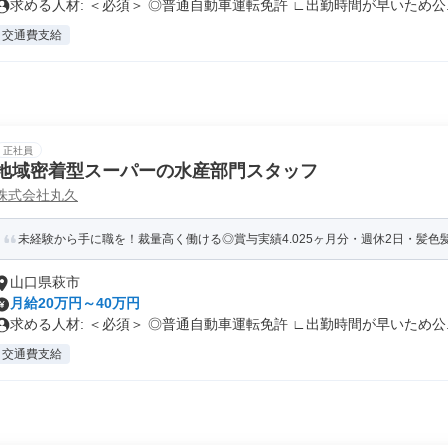
求める人材: ＜必須＞ ◎普通自動車運転免許 ∟出勤時間が早いため公..
交通費支給
正社員
地域密着型スーパーの水産部門スタッフ
株式会社丸久
未経験から手に職を！裁量高く働ける◎賞与実績4.025ヶ月分・週休2日・髪色髪
山口県萩市
月給20万円～40万円
求める人材: ＜必須＞ ◎普通自動車運転免許 ∟出勤時間が早いため公..
交通費支給