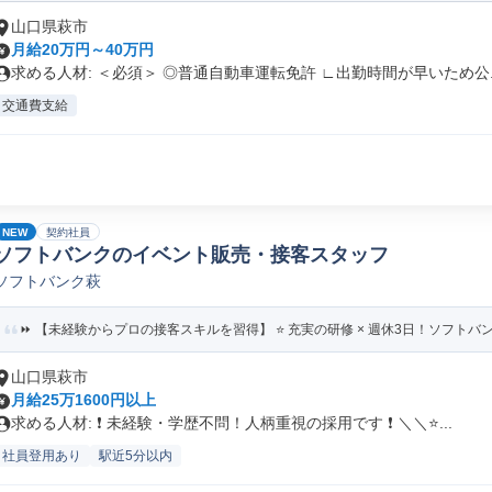
山口県萩市
月給20万円～40万円
求める人材: ＜必須＞ ◎普通自動車運転免許 ∟出勤時間が早いため公..
交通費支給
NEW
契約社員
ソフトバンクのイベント販売・接客スタッフ
ソフトバンク萩
⏩️ 【未経験からプロの接客スキルを習得】 ⭐️ 充実の研修 × 週休3日！ソフトバン
山口県萩市
月給25万1600円以上
求める人材: ❗ 未経験・学歴不問！人柄重視の採用です ❗ ＼＼⭐...
社員登用あり
駅近5分以内