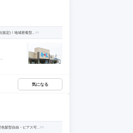
規定)！地域密着型...
.
気になる
色髪型自由・ピアス可...