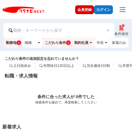
会員登録
ログイン
職種・キーワードから探す
条件保存
勤務地
職種
こだわり条件
契約社員
年収
新着のみ
1
1
こだわり条件の追加設定を忘れていませんか？
土日祝休み
年間休日120日以上
完全週休2日制
学歴
転職・求人情報
条件に合った求人が 0件でした
検索条件を緩めて、再度検索してください
新着求人