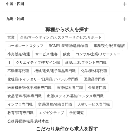
中国・四国
九州・沖縄
職種から求人を探す
営業
企画/マーケティング/カスタマーサクセス/サポート
コーポレートスタッフ
SCM/生産管理/購買/物流
事務/受付/秘書/翻訳
小売販売/流通
サービス/接客
飲食
コンサル/士業/リサーチャー
IT
クリエイティブ/デザイン職
建築/土木/プラント専門職
不動産専門職
機械/電気/電子製品専門職
化学/素材専門職
化粧品/トイレタリー/日用品/アパレル専門職
医薬品専門職
医療機器/理化学機器専門職
医療/福祉専門職
金融専門職
食品/香料/飼料専門職
出版/メディア/芸能/エンタメ専門職
インフラ専門職
交通/運輸/物流専門職
人材サービス専門職
教育/保育専門職
エグゼクティブ
学術研究
公務員/団体職員/農林水産
こだわり条件から求人を探す