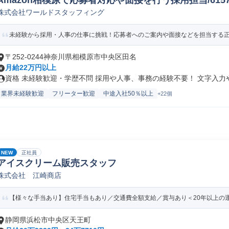
Amazon相模原で応募者対応や面接を行う採用担当/61578_
株式会社ワールドスタッフィング
未経験から採用・人事の仕事に挑戦！応募者へのご案内や面接などを担当する正社
〒252-0244神奈川県相模原市中央区田名
月給22万円以上
資格 未経験歓迎・学歴不問 採用や人事、事務の経験不要！ 文字入力やE
業界未経験歓迎
フリーター歓迎
中途入社50％以上
+22個
NEW
正社員
アイスクリーム販売スタッフ
株式会社 江崎商店
【様々な手当あり】住宅手当もあり／交通費全額支給／賞与あり＜20年以上の
静岡県浜松市中央区天王町