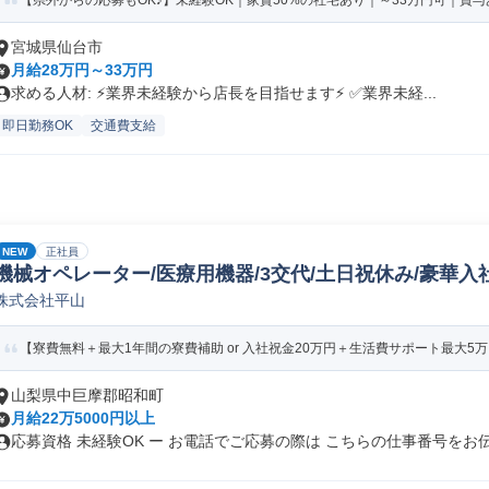
【県外からの応募もOK♪】未経験OK｜家賃50%の社宅あり｜～33万円可｜賞与あ
宮城県仙台市
月給28万円～33万円
求める人材: ⚡️業界未経験から店長を目指せます⚡️ ✅️業界未経...
即日勤務OK
交通費支給
NEW
正社員
機械オペレーター/医療用機器/3交代/土日祝休み/豪華入
株式会社平山
【寮費無料＋最大1年間の寮費補助 or 入社祝金20万円＋生活費サポート最大5万円分
山梨県中巨摩郡昭和町
月給22万5000円以上
応募資格 未経験OK ー お電話でご応募の際は こちらの仕事番号をお伝.