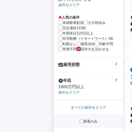
条件をクリア
人気の条件
未経験者歓迎
土日祝休み
完全週休2日制
年間休日120日以上
在宅勤務（リモートワーク）OK
転勤なし
服装自由
年齢不問
学歴不問
語学力を活かせる
雇用形態
年収
1000万円以上
条件をクリア
すべての条件をクリア
新着のみ