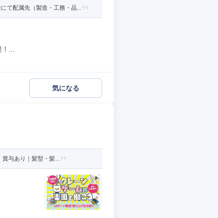
て配属先（製造・工務・品...
...
気になる
賞与あり｜髪型・髪...