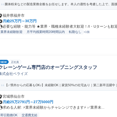
菌体粉末などの製造業務全般をお任せします。本人の適性を考慮した上で、面接に
福井県福井市
月給25万円～30万円
必要な経験・能力等 ★業界・職種未経験者大歓迎！/I・Uターンも歓迎！
業界未経験歓迎
月平均残業時間20時間以内
転勤なし
+1個
NEW
正社員
クレーンゲーム専門店のオープニングスタッフ
株式会社ベライズ
【✅️県外からの応募もOK♪】未経験OK｜家賃50%の社宅あり｜第二新卒活躍中｜
宮城県仙台市
月給25万2791円～27万5000円
求める人材: ⚡️業界未経験からチャレンジできます⚡️ ✅️業界未...
即日勤務OK
交通費支給