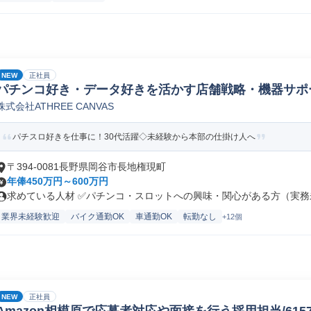
NEW
正社員
パチンコ好き・データ好きを活かす店舗戦略・機器サポ
株式会社ATHREE CANVAS
パチスロ好きを仕事に！30代活躍◇未経験から本部の仕掛け人へ
〒394-0081長野県岡谷市長地権現町
年俸450万円～600万円
求めている人材 ✅パチンコ・スロットへの興味・関心がある方（実務未
業界未経験歓迎
バイク通勤OK
車通勤OK
転勤なし
+12個
NEW
正社員