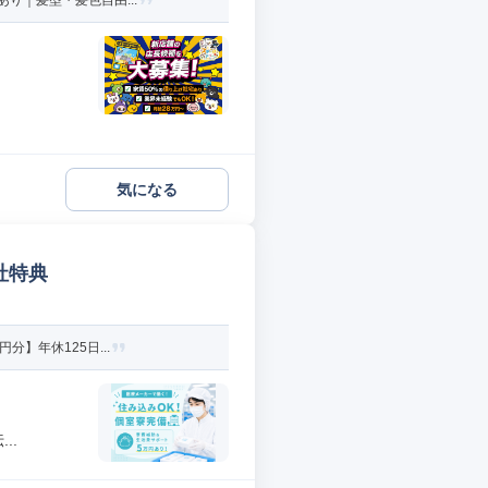
り｜髪型・髪色自由...
気になる
社特典
】年休125日...
..