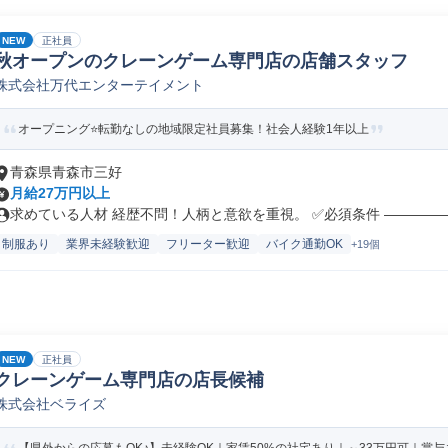
NEW
正社員
秋オープンのクレーンゲーム専門店の店舗スタッフ
株式会社万代エンターテイメント
オープニング⭐転勤なしの地域限定社員募集！社会人経験1年以上
青森県青森市三好
月給27万円以上
求めている人材 経歴不問！人柄と意欲を重視。 ✅必須条件 ――――――
制服あり
業界未経験歓迎
フリーター歓迎
バイク通勤OK
+19個
NEW
正社員
クレーンゲーム専門店の店長候補
株式会社ベライズ