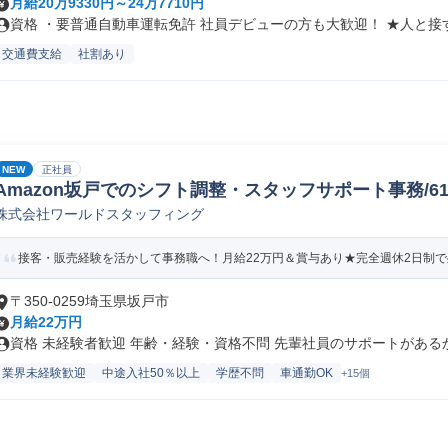
月給20万9330円～24万7710円
資格 ・要普通自動車運転免許 社員デビューの方も大歓迎！ ★人と接す.
交通費支給
社割あり
NEW
正社員
Amazon坂戸でのシフト調整・スタッフサポート事務/61578
株式会社ワールドスタッフィング
接客・販売経験を活かして事務職へ！月給22万円＆賞与あり★完全週休2日制で残
〒350-0259埼玉県坂戸市
月給22万円
資格 未経験者歓迎 年齢・経験・資格不問 先輩社員のサポートがあるから
業界未経験歓迎
中途入社50％以上
学歴不問
車通勤OK
+15個