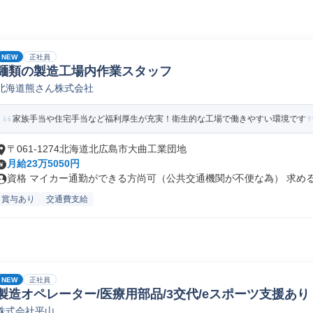
NEW
正社員
麺類の製造工場内作業スタッフ
北海道熊さん株式会社
家族手当や住宅手当など福利厚生が充実！衛生的な工場で働きやすい環境です
〒061-1274北海道北広島市大曲工業団地
月給23万5050円
資格 マイカー通勤ができる方尚可（公共交通機関が不便な為） 求める人
賞与あり
交通費支給
NEW
正社員
製造オペレーター/医療用部品/3交代/eスポーツ支援あり
株式会社平山