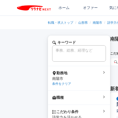
ホーム
オファー
気に
転職・求人トップ
/
山形県
/
南陽市
/
語学力
南
キーワード
こだ
勤務地
南陽市
条件をクリア
新
職種
こだわり条件
語学力を活かせる