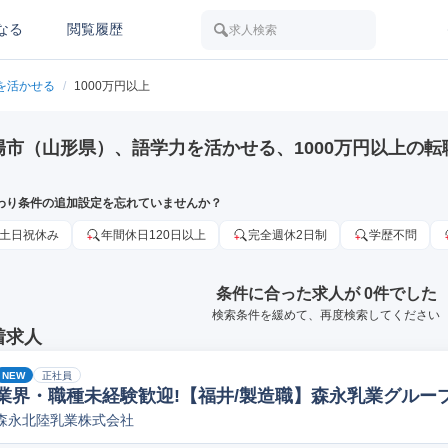
なる
閲覧履歴
求人検索
を活かせる
/
1000万円以上
陽市（山形県）、語学力を活かせる、1000万円以上の転
わり条件の追加設定を忘れていませんか？
土日祝休み
年間休日120日以上
完全週休2日制
学歴不問
条件に合った求人が 0件でした
検索条件を緩めて、再度検索してください
着求人
NEW
正社員
業界・職種未経験歓迎!【福井/製造職】森永乳業グループ
森永北陸乳業株式会社
ペレーター/ラインマネージャー(食品/飲料/たばこ)