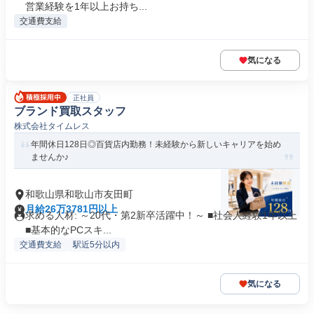
営業経験を1年以上お持ち...
交通費支給
気になる
正社員
ブランド買取スタッフ
株式会社タイムレス
年間休日128日◎百貨店内勤務！未経験から新しいキャリアを始め
ませんか♪
和歌山県和歌山市友田町
月給26万3781円以上
求める人材: ～20代・第2新卒活躍中！～ ■社会人経験1年以上
■基本的なPCスキ...
交通費支給
駅近5分以内
気になる