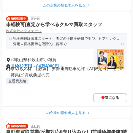
この企業の類似求人を見る
正社員
未経験可|査定から学べるクルマ買取スタッフ
株式会社ネクステージ
完全未経験募集スタート！査定の手順を研修で学び、ヒアリング→
査定→価格提示を段階的に習得で...
和歌山県和歌山市小雑賀
月給32万円～64万4000円
求める人材: 【必須】 要普通自動車免許（AT限定可） 【この
募集は“育成前提の完...
交通費支給
気になる
この企業の類似求人を見る
正社員
自動車買取営業(反響対応)|売り込みなし|前職給与考慮(特