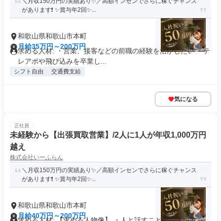
＼月収150万円の実績あり✨／高額インセンでさらに稼ぐチャンス
があります❗ ✨賞与年2回✨...
和歌山県和歌山市本町
月給35万円～200万円
求める人材: ・営業、接客などの前職の経験を活かしたい ・テ
レアポや飛び込みを卒業し...
シフト自由
交通費支給
気になる
正社員
未経験から【出張買取営業】/2人に1人が年収1,000万円
越え
株式会社いーふらん
＼月収150万円の実績あり✨／高額インセンでさらに稼ぐチャンス
があります❗ ✨賞与年2回✨...
和歌山県和歌山市本町
月給40万円～200万円
求める人材: 【求める人物像】 ・人と話すことが好きな方 ・