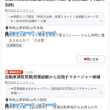
別枠)
株式会社ネクステージ
⏩️関西エリア限定「特別入社枠」採用スタート！未経験スタートO
K！20代30代活躍中！※要...
和歌山県和歌山市永穂
月給35万2000円～64万4000円
求める人材: クルマ業界を本気で変えたい―― そんな仲間と働
きませんか？ 「大企業...
交通費支給
気になる
正社員
自動車買取営業|営業経験から目指すマネージャー候補
株式会社ネクステージ
⏩️営業経験を次のキャリアへ！固定給35万円以上でマネージャー
候補へ！
和歌山県和歌山市小雑賀
月給35万7000円～64万4000円
求める人材: 【必須条件】 ・普通自動車免許をお持ちの方 ・