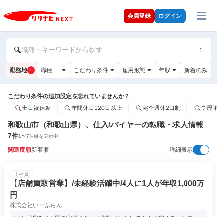
会員登録
ログイン
職種・キーワードから探す
勤務地
職種
こだわり条件
雇用形態
年収
新着のみ
1
こだわり条件の追加設定を忘れていませんか？
土日祝休み
年間休日120日以上
完全週休2日制
学歴
和歌山市（和歌山県）、仕入/バイヤーの転職・求人情報
7
件
1
〜
7
件目を表示中
関連度順
新着順
詳細表示
正社員
【店舗買取営業】/未経験活躍中/4人に1人が年収1,000万
円
株式会社いーふらん