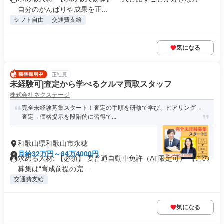
自分のがんばりや成果を正...
シフト自由
交通費支給
気になる
正社員
未経験可|査定から学べるクルマ買取スタッフ
株式会社ネクステージ
完全未経験募集スタート！査定の手順を研修で学び、ヒアリング→
査定→価格提示を段階的に習得で...
和歌山県和歌山市永穂
月給32万円～64万4000円
求める人材: 【必須】 要普通自動車免許（AT限定可） 【この
募集は“育成前提の完...
交通費支給
気になる