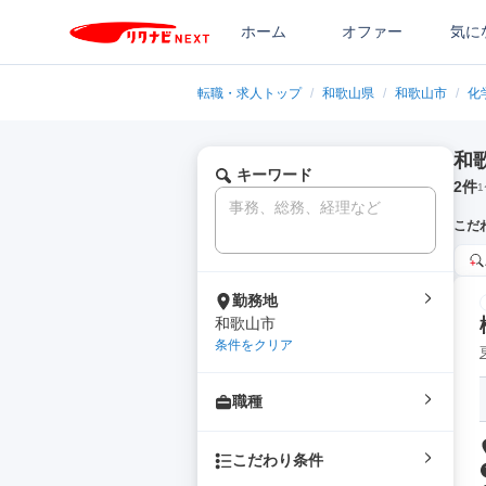
ホーム
オファー
気に
転職・求人トップ
/
和歌山県
/
和歌山市
/
化
和
キーワード
2
件
1
こだ
勤務地
和歌山市
条件をクリア
職種
こだわり条件