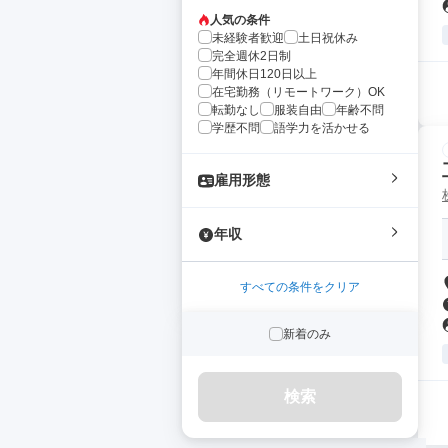
人気の条件
未経験者歓迎
土日祝休み
完全週休2日制
年間休日120日以上
在宅勤務（リモートワーク）OK
転勤なし
服装自由
年齢不問
学歴不問
語学力を活かせる
雇用形態
年収
すべての条件をクリア
新着のみ
検索