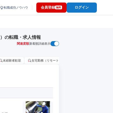
会員登録
ログイン
転職成功ノウハウ
無料
品）の転職・求人情報
関連度順
新着順
詳細表示
未経験者歓迎
在宅勤務（リモートワーク）OK
家賃補助・住宅手当