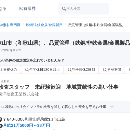
なる
閲覧履歴
求人検索
学/素材専門職
/
鉄鋼/非鉄金属/金属製品
/
品質管理（鉄鋼/非鉄金属/金属製品）
歌山市（和歌山県）、品質管理（鉄鋼/非鉄金属/金属製
〜
2
件目を表示中
わり条件の追加設定を忘れていませんか？
土日祝休み
年間休日120日以上
完全週休2日制
学歴不問
正社員
検査スタッフ 未経験歓迎 地域貢献性の高い仕事
東洋検査工業株式会社
和歌山の社会インフラの検査を通して暮らしの安全を守るお仕事！
〒640-8306和歌山県和歌山市出島
月給21万5000円～38万円