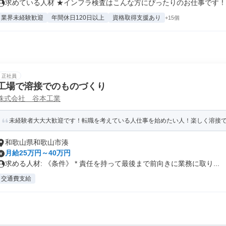
求めている人材 ★インフラ検査はこんな方にぴったりのお仕事です！ ◎
業界未経験歓迎
年間休日120日以上
資格取得支援あり
+15個
正社員
工場で溶接でのものづくり
株式会社 谷本工業
未経験者大大大歓迎です！転職を考えている人仕事を始めたい人！楽しく溶接でも
和歌山県和歌山市湊
月給25万円～40万円
求める人材: 《条件》 * 責任を持って最後まで前向きに業務に取り...
交通費支給