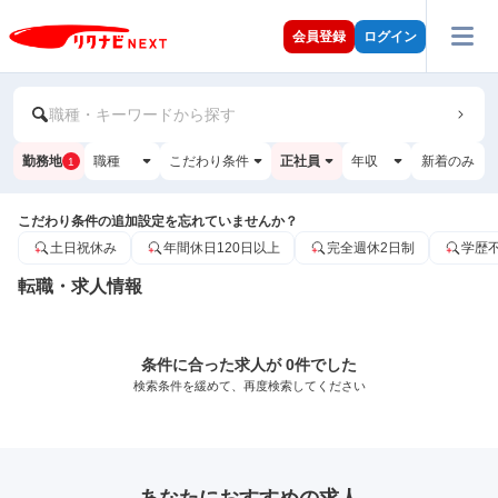
会員登録
ログイン
職種・キーワードから探す
勤務地
職種
こだわり条件
正社員
年収
新着のみ
1
こだわり条件の追加設定を忘れていませんか？
土日祝休み
年間休日120日以上
完全週休2日制
学歴
転職・求人情報
条件に合った求人が 0件でした
検索条件を緩めて、再度検索してください