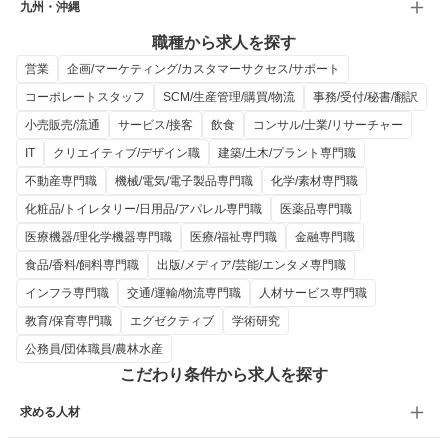
九州・沖縄
職種から求人を探す
営業
企画/マーケティング/カスタマーサクセス/サポート
コーポレートスタッフ
SCM/生産管理/購買/物流
事務/受付/秘書/翻訳
小売販売/流通
サービス/接客
飲食
コンサル/士業/リサーチャー
IT
クリエイティブ/デザイン職
建築/土木/プラント専門職
不動産専門職
機械/電気/電子製品専門職
化学/素材専門職
化粧品/トイレタリー/日用品/アパレル専門職
医薬品専門職
医療機器/理化学機器専門職
医療/福祉専門職
金融専門職
食品/香料/飼料専門職
出版/メディア/芸能/エンタメ専門職
インフラ専門職
交通/運輸/物流専門職
人材サービス専門職
教育/保育専門職
エグゼクティブ
学術研究
公務員/団体職員/農林水産
こだわり条件から求人を探す
求める人材