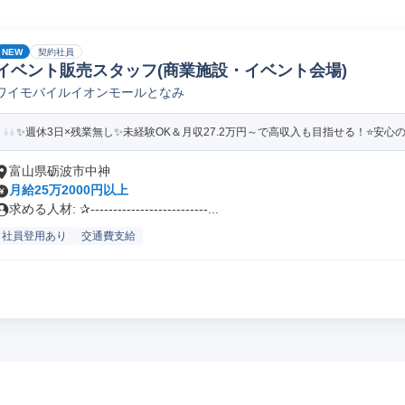
NEW
契約社員
イベント販売スタッフ(商業施設・イベント会場)
ワイモバイルイオンモールとなみ
✨週休3日×残業無し✨未経験OK＆月収27.2万円～で高収入も目指せる！⭐安心の
富山県砺波市中神
月給25万2000円以上
求める人材: ✰--------------------------...
社員登用あり
交通費支給