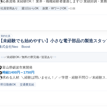
応募資格 未経験OK！ 業界・職種経験者優遇します◎ 業績好調・業務拡
社員登用あり
週1日からOK
副業・WワークOK
+11個
契約社員
【未経験でも始めやすい】小さな電子部品の製造スタッ
株式会社Neo Boost
✅未経験OK✅無料の寮完備✅送迎あり
富山県砺波市東開発
時給1400円～1750円
求める人材: ＼経験は問いません！／ ✅学歴・経験不問◎ ✅未経験ス..
即日勤務OK
交通費支給