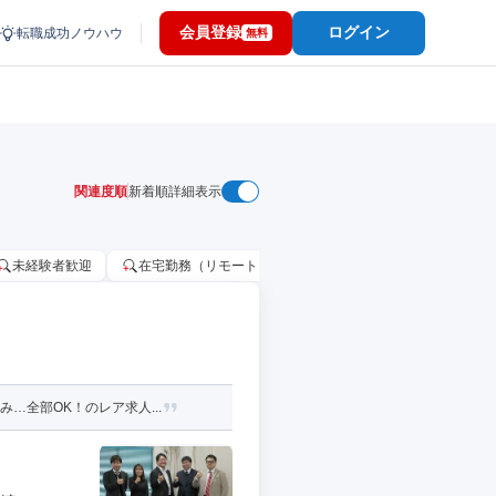
会員登録
ログイン
転職成功ノウハウ
無料
関連度順
新着順
詳細表示
未経験者歓迎
在宅勤務（リモートワーク）OK
家賃補助・住宅手当
…全部OK！のレア求人...