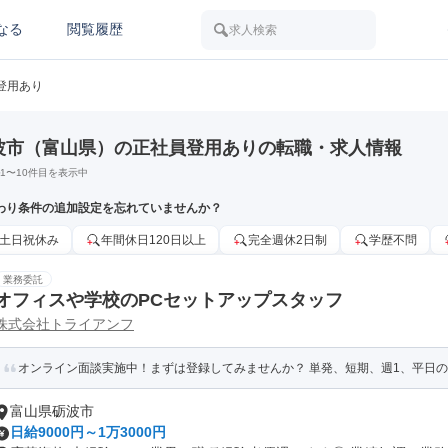
なる
閲覧履歴
求人検索
登用あり
波市（富山県）の正社員登用ありの転職・求人情報
1
〜
10
件目を表示中
わり条件の追加設定を忘れていませんか？
土日祝休み
年間休日120日以上
完全週休2日制
学歴不問
業務委託
オフィスや学校のPCセットアップスタッフ
株式会社トライアンフ
オンライン面談実施中！まずは登録してみませんか？ 単発、短期、週1、平日のみ
富山県砺波市
日給9000円～1万3000円