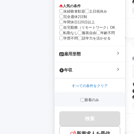
人気の条件
未経験者歓迎
土日祝休み
完全週休2日制
年間休日120日以上
在宅勤務（リモートワーク）OK
転勤なし
服装自由
年齢不問
学歴不問
語学力を活かせる
雇用形態
年収
すべての条件をクリア
新着のみ
検索
新着求人を受信