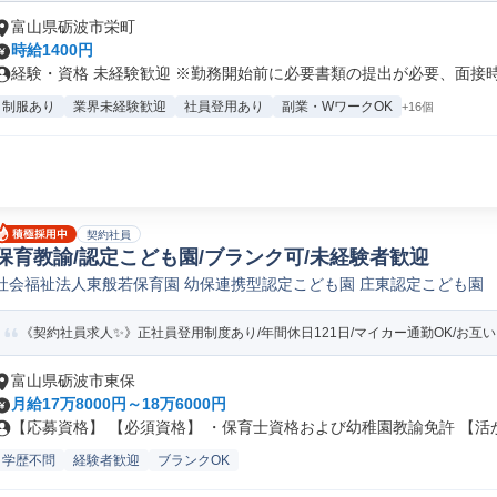
富山県砺波市栄町
時給1400円
経験・資格 未経験歓迎 ※勤務開始前に必要書類の提出が必要、面接時に
制服あり
業界未経験歓迎
社員登用あり
副業・WワークOK
+16個
契約社員
保育教諭/認定こども園/ブランク可/未経験者歓迎
社会福祉法人東般若保育園 幼保連携型認定こども園 庄東認定こども園
《契約社員求人✨》正社員登用制度あり/年間休日121日/マイカー通勤OK/お互い
富山県砺波市東保
月給17万8000円～18万6000円
【応募資格】 【必須資格】 ・保育士資格および幼稚園教諭免許 【活か.
学歴不問
経験者歓迎
ブランクOK