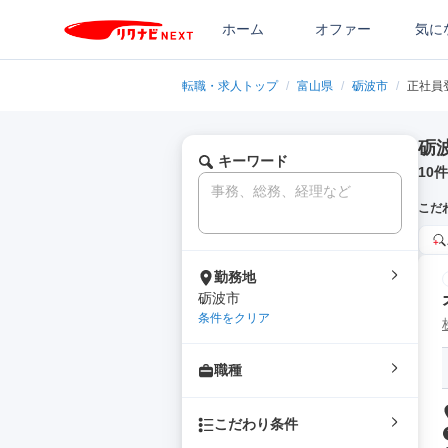
ホーム
オファー
気に
転職・求人トップ
/
富山県
/
砺波市
/
正社員
砺
キーワード
10
件
こだ
勤務地
砺波市
条件をクリア
職種
こだわり条件