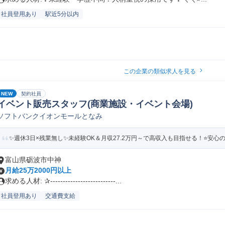
社員登用あり
駅近5分以内
この企業の類似求人を見る
NEW
契約社員
イベント販売スタッフ(商業施設・イベント会場)
ソフトバンクイオンモールとなみ
✨週休3日×残業無し✨未経験OK＆月収27.2万円～で高収入も目指せる！⭐安心の
富山県砺波市中神
月給25万2000円以上
求める人材: ✰--------------------------...
社員登用あり
交通費支給