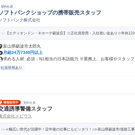
契約社員
ソフトバンクショップの携帯販売スタッフ
ソフトバンク株式会社
【エディオンドン・キホーテ砺波店】☆正社員登用・入社祝い金あり☆年休123日/
富山県砺波市太郎丸
月給24万7340円以上
求める人材: 必須：N1相当の日本語能力 ※業務上、お客様やスタッフ..
社員登用あり
契約社員
交通誘導警備スタッフ
株式会社メビウス
≪幅広い世代が活躍中！定年後の仕事にもピッタリ！♪≫富山県砺波市/道路工