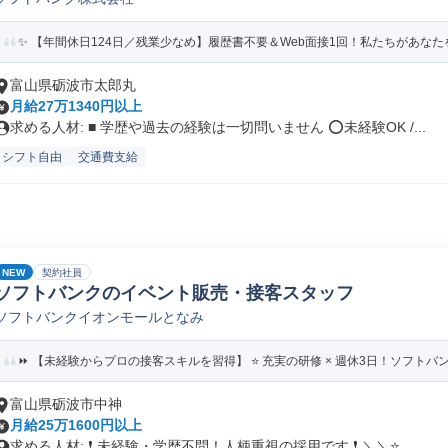
✨ 【年間休日124日／残業少なめ】履歴書不要＆Web面接1回！私たちがあな
富山県砺波市太郎丸
月給27万1340円以上
求める人材: ■ 学歴や過去の経験は一切問いません ⭕未経験OK /...
シフト自由
交通費支給
NEW
契約社員
ソフトバンクのイベント販売・接客スタッフ
ソフトバンクイオンモールとなみ
⏩️ 【未経験からプロの接客スキルを習得】 ⭐️ 充実の研修 × 週休3日！ソフトバン
富山県砺波市中神
月給25万1600円以上
求める人材: ❗ 未経験・学歴不問！人柄重視の採用です ❗ ＼＼⭐...